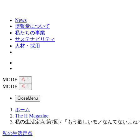
News
博報堂について
私たちの事業
サステナビリティ
人材・採用
MODE
MODE
Close
Menu
ホーム
The H Magazine
私の生活定点 第7回 / 「もう欲しいモノなんてないよ
私の生活定点