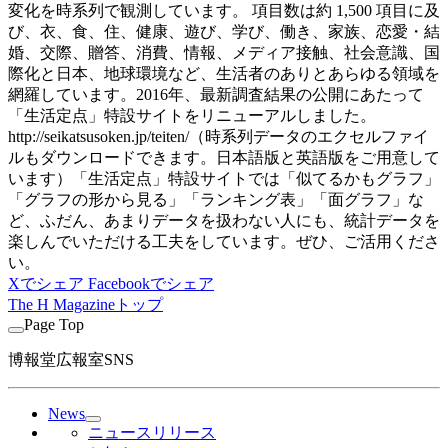
変化を時系列で観測しています。 項目数は約 1,500 項目に及
び、衣、食、住、健康、遊び、学び、働き、家族、恋愛・結
婚、交際、贈答、消費、情報、メディア接触、社会意識、国
際化と日本、地球環境など、生活者のありとあらゆる領域を
網羅しています。2016年、最新調査結果の公開にあたって
「生活定点」特設サイトをリニューアルしました。
http://seikatsusoken.jp/teiten/（時系列データのエクセルファイ
ルもダウンロードできます。日本語版と英語版をご用意して
います）「生活定点」特設サイトでは「似てるかもグラフ」
「グラフの形から見る」「ランキング表」「面グラフ」な
ど、ふだん、あまりデータを扱わない人にも、統計データを
楽しんでいただける工夫をしています。ぜひ、ご活用くださ
い。
Xでシェア
Facebookでシェア
The H Magazineトップ
Page Top
博報堂広報室SNS
News
ニュースリリース