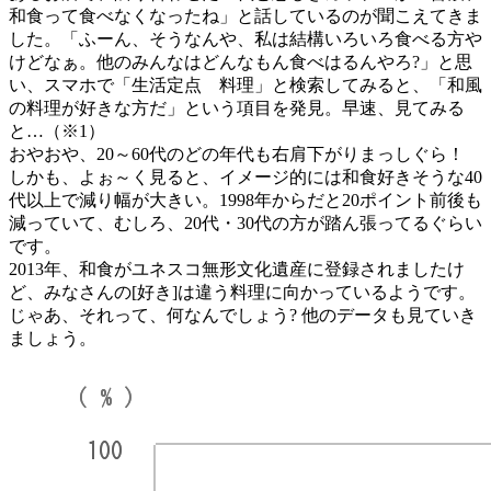
和食って食べなくなったね」と話しているのが聞こえてきま
した。「ふーん、そうなんや、私は結構いろいろ食べる方や
けどなぁ。他のみんなはどんなもん食べはるんやろ?」と思
い、スマホで「生活定点 料理」と検索してみると、「和風
の料理が好きな方だ」という項目を発見。早速、見てみる
と…（※1）
おやおや、20～60代のどの年代も右肩下がりまっしぐら！
しかも、よぉ～く見ると、イメージ的には和食好きそうな40
代以上で減り幅が大きい。1998年からだと20ポイント前後も
減っていて、むしろ、20代・30代の方が踏ん張ってるぐらい
です。
2013年、和食がユネスコ無形文化遺産に登録されましたけ
ど、みなさんの[好き]は違う料理に向かっているようです。
じゃあ、それって、何なんでしょう? 他のデータも見ていき
ましょう。