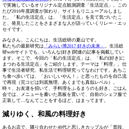
で実施しているオリジナル定点観測調査「生活定点」。この
たび2016年度調査が加わり、サイトもリニューアルしまし
た。「私の生活定点」は、「生活定点」を見て気づいたこ
と、発見したことをさまざまな人が語っていくリレー・エッ
セイです。
みなさん、こんにちは。生活総研の夏山です。
私たちの最新研究は
「みらい博2017 好きの未来」
。生活総
研webサイトでも、いろんな[好き]関連の記事を掲載してい
ます。そこで、今回の「私の生活定点」は、「私の[好き]に
まつわる生活定点」をご紹介します。テーマは「料理」。仕
事で生活者研究、私生活で料理研究ってなわけです。あちこ
ち食べ歩いては、「おいしいやん！」と思ったものを自己流
で再現（完コピは到底無理。あくまでも真似レベル）。
時々、お友達を招いて、手料理をふるまうのも好き。ごはん
会では、メニューを書いた黒板を置いて、自前のシェフ服で
正装して…なんてことをするほど、はまってます。
減りゆく、和風の料理好き
あるお店で、隣り合わせた40代と思しきカップルが「普段、