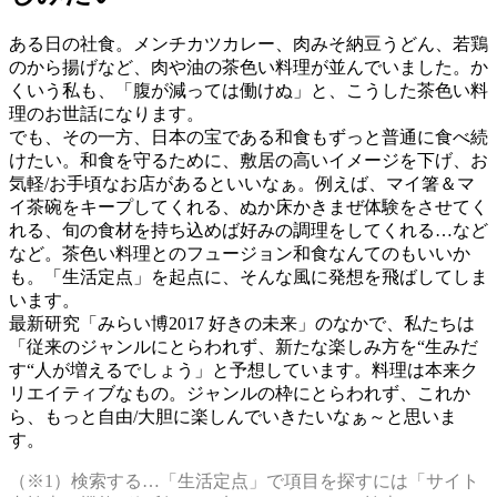
ある日の社食。メンチカツカレー、肉みそ納豆うどん、若鶏
のから揚げなど、肉や油の茶色い料理が並んでいました。か
くいう私も、「腹が減っては働けぬ」と、こうした茶色い料
理のお世話になります。
でも、その一方、日本の宝である和食もずっと普通に食べ続
けたい。和食を守るために、敷居の高いイメージを下げ、お
気軽/お手頃なお店があるといいなぁ。例えば、マイ箸＆マ
イ茶碗をキープしてくれる、ぬか床かきまぜ体験をさせてく
れる、旬の食材を持ち込めば好みの調理をしてくれる…など
など。茶色い料理とのフュージョン和食なんてのもいいか
も。「生活定点」を起点に、そんな風に発想を飛ばしてしま
います。
最新研究「みらい博2017 好きの未来」のなかで、私たちは
「従来のジャンルにとらわれず、新たな楽しみ方を“生みだ
す“人が増えるでしょう」と予想しています。料理は本来ク
リエイティブなもの。ジャンルの枠にとらわれず、これか
ら、もっと自由/大胆に楽しんでいきたいなぁ～と思いま
す。
（※1）検索する…「生活定点」で項目を探すには「サイト