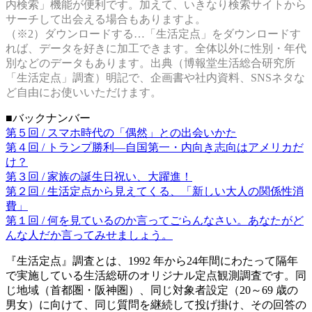
内検索」機能が便利です。加えて、いきなり検索サイトから
サーチして出会える場合もありますよ。
（※2）ダウンロードする…「生活定点」をダウンロードす
れば、データを好きに加工できます。全体以外に性別・年代
別などのデータもあります。出典（博報堂生活総合研究所
「生活定点」調査）明記で、企画書や社内資料、SNSネタな
ど自由にお使いいただけます。
■バックナンバー
第５回 / スマホ時代の「偶然」との出会いかた
第４回 / トランプ勝利―自国第一・内向き志向はアメリカだ
け？
第３回 / 家族の誕生日祝い、大躍進！
第２回 / 生活定点から見えてくる、「新しい大人の関係性消
費」
第１回 / 何を見ているのか言ってごらんなさい。あなたがど
んな人だか言ってみせましょう。
『生活定点』調査とは、1992 年から24年間にわたって隔年
で実施している生活総研のオリジナル定点観測調査です。同
じ地域（首都圏・阪神圏）、同じ対象者設定（20～69 歳の
男女）に向けて、同じ質問を継続して投げ掛け、その回答の