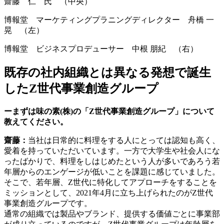
齋藤 仁 氏 （中央）
博報堂 マーケティングプラニングディレクター 舟橋 一
晃 （左）
博報堂 ビジネスプロデューサー 中根 朋紀 （右）
既存の社内組織とは異なる発想で誕生
したZ世代事業創造グループ
ーまずは味の素(株)の「Z世代事業創造グループ」について
教えてください。
齋藤：
当社は日常的に料理をする人にとっては認知も高く、
愛着を持っていただいています。一方で大学生や社会人にな
ったばかりで、料理をしはじめたという人が多いであろう若
年層からのエンゲージが低いことを課題に感じていました。
そこで、若年層、Z世代に特化してアプローチをすることを
ミッションとして、2021年4月に立ち上げられたのがZ世代
事業創造グループです。
通常の組織では製品やブランド、提供する価値ごとに事業部