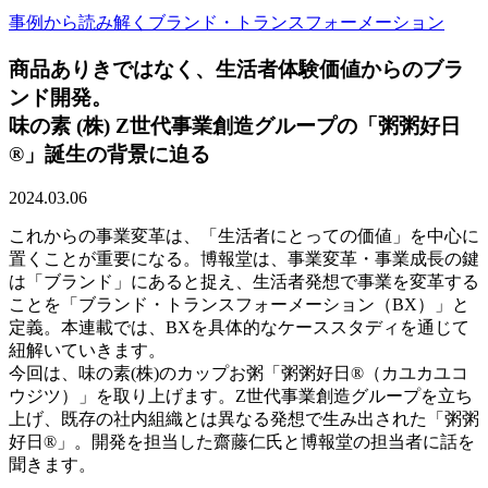
事例から読み解くブランド・トランスフォーメーション
商品ありきではなく、生活者体験価値からのブラ
ンド開発。
味の素 (株) Z世代事業創造グループの「粥粥好日
®」誕生の背景に迫る
2024.03.06
これからの事業変革は、「生活者にとっての価値」を中心に
置くことが重要になる。博報堂は、事業変革・事業成長の鍵
は「ブランド」にあると捉え、生活者発想で事業を変革する
ことを「ブランド・トランスフォーメーション（BX）」と
定義。本連載では、BXを具体的なケーススタディを通じて
紐解いていきます。
今回は、味の素(株)のカップお粥「粥粥好日®（カユカユコ
ウジツ）」を取り上げます。Z世代事業創造グループを立ち
上げ、既存の社内組織とは異なる発想で生み出された「粥粥
好日®」。開発を担当した齋藤仁氏と博報堂の担当者に話を
聞きます。