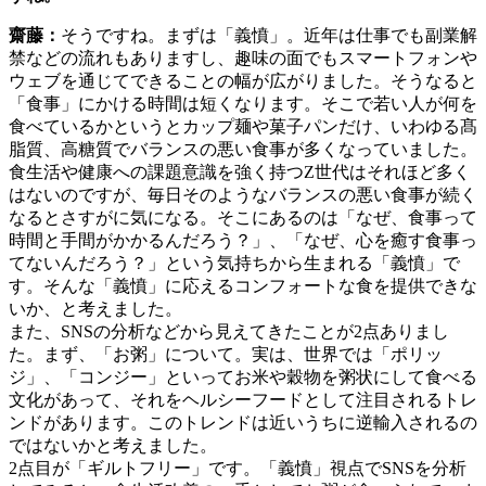
齋藤：
そうですね。まずは「義憤」。近年は仕事でも副業解
禁などの流れもありますし、趣味の面でもスマートフォンや
ウェブを通じてできることの幅が広がりました。そうなると
「食事」にかける時間は短くなります。そこで若い人が何を
食べているかというとカップ麺や菓子パンだけ、いわゆる髙
脂質、高糖質でバランスの悪い食事が多くなっていました。
食生活や健康への課題意識を強く持つZ世代はそれほど多く
はないのですが、毎日そのようなバランスの悪い食事が続く
なるとさすがに気になる。そこにあるのは「なぜ、食事って
時間と手間がかかるんだろう？」、「なぜ、心を癒す食事っ
てないんだろう？」という気持ちから生まれる「義憤」で
す。そんな「義憤」に応えるコンフォートな食を提供できな
いか、と考えました。
また、SNSの分析などから見えてきたことが2点ありまし
た。まず、「お粥」について。実は、世界では「ポリッ
ジ」、「コンジー」といってお米や穀物を粥状にして食べる
文化があって、それをヘルシーフードとして注目されるトレ
ンドがあります。このトレンドは近いうちに逆輸入されるの
ではないかと考えました。
2点目が「ギルトフリー」です。「義憤」視点でSNSを分析