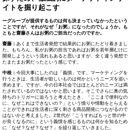
イトを掘り起こす
ーグループが提供するものは何も決まっていなかったという
ことですが、それがなぜ「お粥」になったのでしょうか。も
ともと齋藤さんはお粥のご担当だったのですか。
齋藤：
あくまで生活者発想で結果的にお粥にたどり着きまし
た。もちろん、私がお粥の担当であればお粥を若年層むけに
開発しようという流れもあると思いますが、全く違う発想で
たまたまお粥だったという感じです。
中根：
今回大事にしたのは「義憤」です。マーケティングを
行うときは、生活者が欲しいものは何かというニーズを追い
求めます。ですが、今の日本社会ではほとんどのニーズは満
たされているのではないかと思います。そこでさらに奥の気
持ちのトリガーに迫ろうと考えたとき、「ここまで便利なの
に、なぜこれはできないの？」という憤りや情動をとらえる
ことができれば生活者に深く刺さる商品開発につながるので
はないかと考えました。Z世代が「こうすればもっと世の中
が良くなるのに」という義憤を感じるものは何かを知るため
に「なぜ？なぜ？なぜ？」を繰り返していきました。