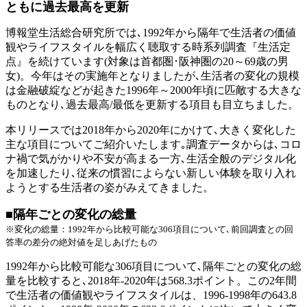
ともに過去最高を更新
博報堂生活総合研究所では､1992年から隔年で生活者の価値
観やライフスタイルを幅広く聴取する時系列調査『生活定
点』を続けています(対象は首都圏･阪神圏の20～69歳の男
女)。今年はその実施年となりましたが､生活者の変化の規模
は金融破綻などが起きた1996年～2000年頃に匹敵する大きな
ものとなり､過去最高/最低を更新する項目も目立ちました。
本リリースでは2018年から2020年にかけて､大きく変化した
主な項目についてご紹介いたします｡調査データからは､コロ
ナ禍で気がかりや不安が高まる一方､生活全般のデジタル化
を加速したり､従来の慣習によらない新しい体験を取り入れ
ようとする生活者の姿がみえてきました。
■隔年ごとの変化の総量
※変化の総量：1992年から比較可能な306項目について､前回調査との回
答率の差分の絶対値を足しあげたもの
1992年から比較可能な306項目について､隔年ごとの変化の総
量を比較すると､2018年-2020年は568.3ポイント。この2年間
で生活者の価値観やライフスタイルは、1996-1998年の643.8