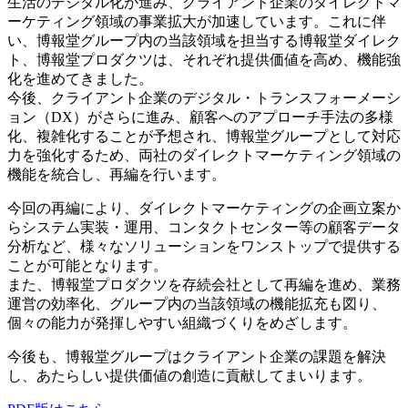
生活のデジタル化が進み、クライアント企業のダイレクトマ
ーケティング領域の事業拡大が加速しています。これに伴
い、博報堂グループ内の当該領域を担当する博報堂ダイレク
ト、博報堂プロダクツは、それぞれ提供価値を高め、機能強
化を進めてきました。
今後、クライアント企業のデジタル・トランスフォーメーシ
ョン（DX）がさらに進み、顧客へのアプローチ手法の多様
化、複雑化することが予想され、博報堂グループとして対応
力を強化するため、両社のダイレクトマーケティング領域の
機能を統合し、再編を行います。
今回の再編により、ダイレクトマーケティングの企画立案か
らシステム実装・運用、コンタクトセンター等の顧客データ
分析など、様々なソリューションをワンストップで提供する
ことが可能となります。
また、博報堂プロダクツを存続会社として再編を進め、業務
運営の効率化、グループ内の当該領域の機能拡充も図り、
個々の能力が発揮しやすい組織づくりをめざします。
今後も、博報堂グループはクライアント企業の課題を解決
し、あたらしい提供価値の創造に貢献してまいります。