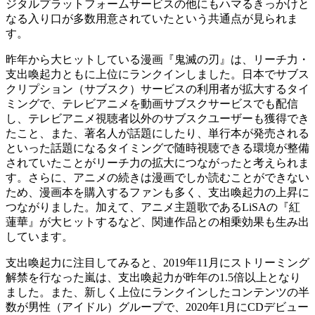
ジタルプラットフォームサービスの他にもハマるきっかけと
なる入り口が多数用意されていたという共通点が見られま
す。
昨年から大ヒットしている漫画『鬼滅の刃』は、リーチ力・
支出喚起力ともに上位にランクインしました。日本でサブス
クリプション（サブスク）サービスの利用者が拡大するタイ
ミングで、テレビアニメを動画サブスクサービスでも配信
し、テレビアニメ視聴者以外のサブスクユーザーも獲得でき
たこと、また、著名人が話題にしたり、単行本が発売される
といった話題になるタイミングで随時視聴できる環境が整備
されていたことがリーチ力の拡大につながったと考えられま
す。さらに、アニメの続きは漫画でしか読むことができない
ため、漫画本を購入するファンも多く、支出喚起力の上昇に
つながりました。加えて、アニメ主題歌であるLiSAの『紅
蓮華』が大ヒットするなど、関連作品との相乗効果も生み出
しています。
支出喚起力に注目してみると、2019年11月にストリーミング
解禁を行なった嵐は、支出喚起力が昨年の1.5倍以上となり
ました。また、新しく上位にランクインしたコンテンツの半
数が男性（アイドル）グループで、2020年1月にCDデビュー