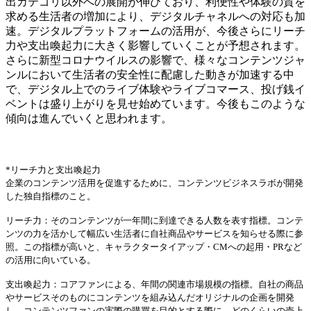
出カテゴリ以外への展開が伸びており、利便性や体験の質を
求める生活者の増加により、デジタルチャネルへの対応も加
速。デジタルプラットフォームの活用が、今後さらにリーチ
力や支出喚起力に大きく影響していくことが予想されます。
さらに新型コロナウイルスの影響で、様々なコンテンツジャ
ンルにおいて生活者の安全性に配慮した動きが加速する中
で、デジタル上でのライブ体験やライブコマース、投げ銭イ
ベントは盛り上がりを見せ始めています。今後もこのような
傾向は進んでいくと思われます。
～
*リーチ力と支出喚起力
企業のコンテンツ活用を促進するために、コンテンツビジネスラボが開発
した独自指標のこと。
リーチ力：そのコンテンツが一年間に到達できる人数を表す指標。コンテ
ンツの力を活かして幅広い生活者に自社商品やサービスを知らせる際に参
照。この指標が高いと、キャラクタータイアップ・CMへの起用・PRなど
の活用に向いている。
支出喚起力：コアファンによる、年間の関連市場規模の指標。自社の商品
やサービスそのものにコンテンツを組み込んだオリジナルの企画を開発
し、コンテンツファンの実際の購買を目的とする際に、どのくらいの売上