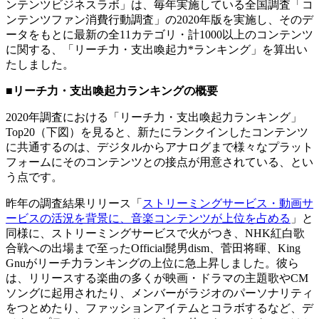
ンテンツビジネスラボ」は、毎年実施している全国調査「コ
ンテンツファン消費行動調査」の2020年版を実施し、そのデ
ータをもとに最新の全11カテゴリ・計1000以上のコンテンツ
に関する、「リーチ力・支出喚起力*ランキング」を算出い
たしました。
■リーチ力・支出喚起力ランキングの概要
2020年調査における「リーチ力・支出喚起力ランキング」
Top20（下図）を見ると、新たにランクインしたコンテンツ
に共通するのは、デジタルからアナログまで様々なプラット
フォームにそのコンテンツとの接点が用意されている、とい
う点です。
昨年の調査結果リリース「
ストリーミングサービス・動画サ
ービスの活況を背景に、音楽コンテンツが上位を占める
」と
同様に、ストリーミングサービスで火がつき、NHK紅白歌
合戦への出場まで至ったOfficial髭男dism、菅田将暉、King
Gnuがリーチ力ランキングの上位に急上昇しました。彼ら
は、リリースする楽曲の多くが映画・ドラマの主題歌やCM
ソングに起用されたり、メンバーがラジオのパーソナリティ
をつとめたり、ファッションアイテムとコラボするなど、デ