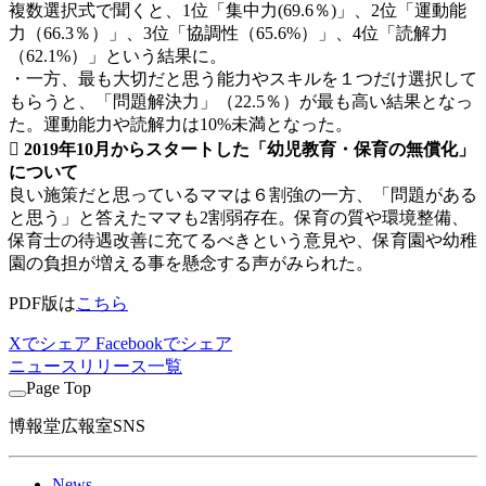
複数選択式で聞くと、1位「集中力(69.6％)」、2位「運動能
力（66.3％）」、3位「協調性（65.6%）」、4位「読解力
（62.1%）」という結果に。
・一方、最も大切だと思う能力やスキルを１つだけ選択して
もらうと、「問題解決力」（22.5％）が最も高い結果となっ
た。運動能力や読解力は10%未満となった。
 2019年10月からスタートした「幼児教育・保育の無償化」
について
良い施策だと思っているママは６割強の一方、「問題がある
と思う」と答えたママも2割弱存在。保育の質や環境整備、
保育士の待遇改善に充てるべきという意見や、保育園や幼稚
園の負担が増える事を懸念する声がみられた。
PDF版は
こちら
Xでシェア
Facebookでシェア
ニュースリリース一覧
Page Top
博報堂広報室SNS
News