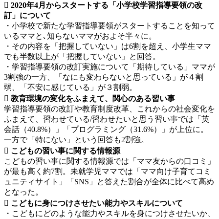
 2020年4月からスタートする「小学校学習指導要領の改
訂」について
・小学校で新たな学習指導要領がスタートすることを知って
いるママと､知らないママがおよそ半々に。
・その内容を「把握していない」は6割を超え、小学生ママ
でも半数以上が「把握していない」と回答。
・学習指導要領の改訂実施について「期待している」ママが
3割強の一方、「なにも変わらないと思っている」が４割
弱、「不安に感じている」が３割弱。
 教育環境の変化をふまえて、関心のある習い事
学習指導要領の改訂や教育制度改革、これからの社会変化を
ふまえて、習わせている/習わせたいと思う習い事では「英
会話（40.8%）」「プログラミング（31.6%）」が上位に。
一方で「特にない」という回答も2割強。
 こどもの習い事に関する情報源
こどもの習い事に関する情報源では「ママ友からの口コミ」
が最も高く約7割。未就学児ママでは「ママ向け子育てコミ
ュニティサイト」「SNS」と答えた割合が全体に比べて高め
となった。
 こどもに身につけさせたい能力やスキルについて
・こどもにどのような能力やスキルを身につけさせたいか、