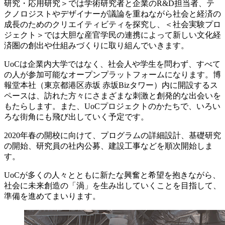
研究・応用研究＞では学術研究者と企業のR&D担当者、テ
クノロジストやデザイナーが議論を重ねながら社会と経済の
成長のためのクリエイティビティを探究し、＜社会実験プロ
ジェクト＞では大胆な産官学民の連携によって新しい文化経
済圏の創出や仕組みづくりに取り組んでいきます。
UoCは企業内大学ではなく、社会人や学生を問わず、すべて
の人が参加可能なオープンプラットフォームになります。博
報堂本社（東京都港区赤坂 赤坂Bizタワー）内に開設するス
ペースは、訪れた方々にさまざまな刺激と創発的な出会いを
もたらします。また、UoCプロジェクトのかたちで、いろい
ろな街角にも飛び出していく予定です。
2020年春の開校に向けて、プログラムの詳細設計、基礎研究
の開始、研究員の社内公募、建設工事などを順次開始しま
す。
UoCが多くの人々とともに新たな興奮と希望を抱きながら、
社会に未来創造の「渦」を生み出していくことを目指して、
準備を進めてまいります。