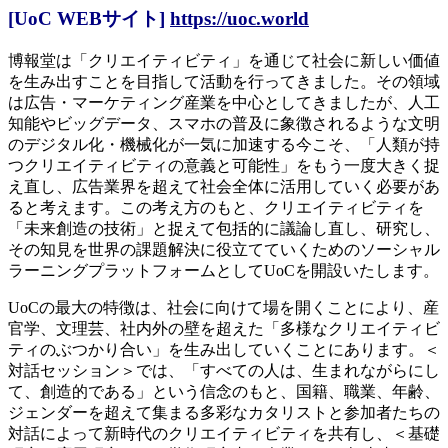
[UoC WEBサイト]
https://uoc.world
博報堂は「クリエイティビティ」を通じて社会に新しい価値
を生み出すことを目指して活動を行ってきました。その領域
は広告・マーケティング産業を中心としてきましたが、人工
知能やビッグデータ、スマホの普及に象徴されるような文明
のデジタル化・機械化が一気に加速する今こそ、「人類が持
つクリエイティビティの意義と可能性」をもう一度大きく捉
え直し、広告業界を超えて社会全体に活用していく必要があ
ると考えます。この考え方のもと、クリエイティビティを
「未来創造の技術」と捉えて包括的に議論し直し、研究し、
その知見を世界の課題解決に役立てていくためのソーシャル
ラーニングプラットフォームとしてUoCを開設いたします。
UoCの最大の特徴は、社会に向けて場を開くことにより、産
官学、文理芸、社内外の壁を超えた「多様なクリエイティビ
ティのぶつかり合い」を生み出していくことにあります。＜
対話セッション＞では、「すべての人は、生まれながらにし
て、創造的である」という信念のもと、国籍、職業、年齢、
ジェンダーを超えて集まる多彩なカタリストと参加者たちの
対話によって新時代のクリエイティビティを共有し、＜基礎