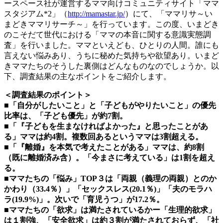
ースペース社が運営するママ向けコミュニティサイト「ママ
スタジアム*2」（
http://mamastar.jp/
）にて、「ママリサ～い
まどきママリサーチ～」を行っています。この度、いまどき
のこそだて世代における「ママの本音に関する意識実態調
査」を行いました。ママといえども、ひとりの人間。誰にも
言えない悩みあり、うちに秘めた気持ちや欲望あり。いまど
きママたちのそうした裏側はどんなものなのでしょうか。以
下、調査結果の主なポイントをご紹介します。
＜調査結果のポイント＞
■「自分がしたいこと」と「子どもがやりたいこと」の優先
比率は、「子ども優先」が約7割。
■「『子どもを生まなければよかった』と思ったことがあ
る」ママは約4割。複数回あるというママは3割超える。
■「『離婚』を本気で考えたことがある」ママは、約8割
（既に離婚済み含）。「今まさに考えている」は1割を超え
る。
■ママたちの「悩み」TOP３は「両親（義理の両親）とのか
かわり（33.4％）」「セックスレス(20.1％)」「夫のモラハ
ラ(19.9%)」。次いで「育児うつ」が17.2％。
■ママたちの「欲求」は満たされているかー「生理的欲求」
は１割強、「安全欲求」は約３割が満たされておらず、「社