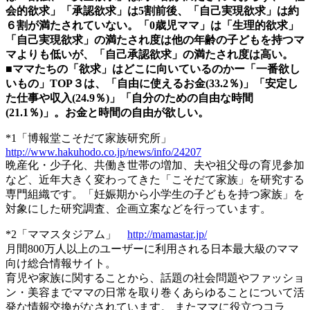
会的欲求」「承認欲求」は5割前後、「自己実現欲求」は約
６割が満たされていない。「0歳児ママ」は「生理的欲求」
「自己実現欲求」の満たされ度は他の年齢の子どもを持つマ
マよりも低いが、「自己承認欲求」の満たされ度は高い。
■ママたちの「欲求」はどこに向いているのかー「一番欲し
いもの」TOP３は、「自由に使えるお金(33.2％)」「安定し
た仕事や収入(24.9％)」「自分のための自由な時間
(21.1％)」。お金と時間の自由が欲しい。
*1「博報堂こそだて家族研究所」
http://www.hakuhodo.co.jp/news/info/24207
晩産化・少子化、共働き世帯の増加、夫や祖父母の育児参加
など、近年大きく変わってきた「こそだて家族」を研究する
専門組織です。「妊娠期から小学生の子どもを持つ家族」を
対象にした研究調査、企画立案などを行っています。
*2「ママスタジアム」
http://mamastar.jp/
月間800万人以上のユーザーに利用される日本最大級のママ
向け総合情報サイト。
育児や家族に関することから、話題の社会問題やファッショ
ン・美容までママの日常を取り巻くあらゆることについて活
発な情報交換がなされています。 またママに役立つコラ