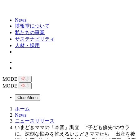
News
博報堂について
私たちの事業
サステナビリティ
人材・採用
MODE
MODE
Close
Menu
ホーム
News
ニュースリリース
いまどきママの「本音」調査 ”子ども優先”のウラ
に、深刻な悩みを抱えるいまどきママたち 出産を後