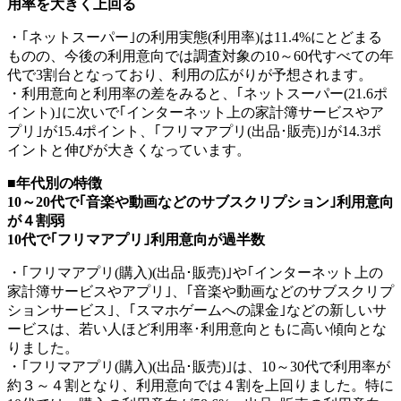
用率を大きく上回る
・｢ネットスーパー｣の利用実態(利用率)は11.4%にとどまる
ものの、今後の利用意向では調査対象の10～60代すべての年
代で3割台となっており、利用の広がりが予想されます。
・利用意向と利用率の差をみると、｢ネットスーパー(21.6ポ
イント)｣に次いで｢インターネット上の家計簿サービスやア
プリ｣が15.4ポイント、｢フリマアプリ(出品･販売)｣が14.3ポ
イントと伸びが大きくなっています。
■年代別の特徴
10～20代で｢音楽や動画などのサブスクリプション｣利用意向
が４割弱
10代で｢フリマアプリ｣利用意向が過半数
・｢フリマアプリ(購入)(出品･販売)｣や｢インターネット上の
家計簿サービスやアプリ｣、｢音楽や動画などのサブスクリプ
ションサービス｣、｢スマホゲームへの課金｣などの新しいサ
ービスは、若い人ほど利用率･利用意向ともに高い傾向とな
りました。
・｢フリマアプリ(購入)(出品･販売)｣は、10～30代で利用率が
約３～４割となり、利用意向では４割を上回りました。特に