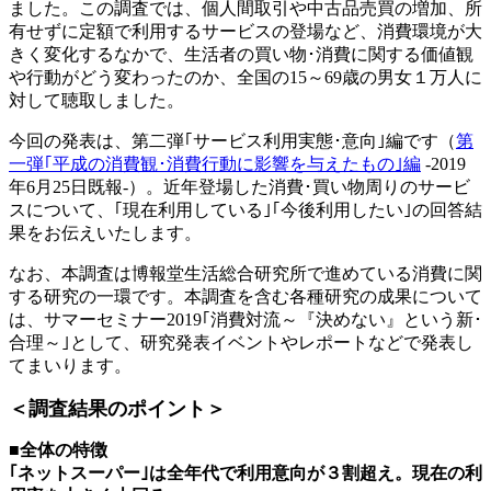
ました。この調査では、個人間取引や中古品売買の増加、所
有せずに定額で利用するサービスの登場など、消費環境が大
きく変化するなかで、生活者の買い物･消費に関する価値観
や行動がどう変わったのか、全国の15～69歳の男女１万人に
対して聴取しました。
今回の発表は、第二弾｢サービス利用実態･意向｣編です（
第
一弾｢平成の消費観･消費行動に影響を与えたもの｣編
-2019
年6月25日既報-）。近年登場した消費･買い物周りのサービ
スについて、｢現在利用している｣｢今後利用したい｣の回答結
果をお伝えいたします。
なお、本調査は博報堂生活総合研究所で進めている消費に関
する研究の一環です。本調査を含む各種研究の成果について
は、サマーセミナー2019｢消費対流～『決めない』という新･
合理～｣として、研究発表イベントやレポートなどで発表し
てまいります。
＜調査結果のポイント＞
■全体の特徴
｢ネットスーパー｣は全年代で利用意向が３割超え。現在の利