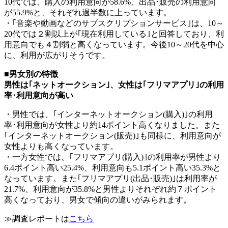
10代では、購入の利用意向が58.6%、出品･販売の利用意向
が55.9%と、それぞれ過半数に上っています。
・｢音楽や動画などのサブスクリプションサービス｣は、10～
20代では２割以上が｢現在利用している｣と回答しており、利
用意向でも４割弱と高くなっています。今後10～20代を中心
に、利用が広がりそうです。
■男女別の特徴
男性は｢ネットオークション｣、女性は｢フリマアプリ｣の利用
率･利用意向が高い
・男性では、｢インターネットオークション(購入)｣の利用
率･利用意向が女性より約14ポイント高くなりました。また
｢インターネットオークション(販売)｣も同様に、利用意向が
女性よりも高くなっています。
・一方女性では、｢フリマアプリ(購入)｣の利用率が男性より
6.4ポイント高い25.4%、利用意向も5.1ポイント高い35.3%と
なっています。また｢フリマアプリ(出品･販売)｣は利用率が
21.7%、利用意向が35.8%と男性よりそれぞれ約７ポイント
高くなっており、男女で傾向の違いがみられます。
≫調査レポートは
こちら