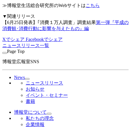
≫博報堂生活総合研究所のWebサイトは
こちら
▼関連リリース
【6月25日発表】｢消費１万人調査」調査結果
第一弾『平成の
消費観･消費行動に影響を与えたもの』編
Xでシェア
Facebookでシェア
ニュースリリース一覧
Page Top
博報堂広報室SNS
News
ニュースリリース
お知らせ
イベント・セミナー
書籍
博報堂について
私たちの理念
企業情報