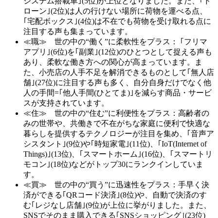
システム搭載車｣(5位)が上位となりました。また、｢ド
ローン｣(2位)は人の行けない場所に荷物を運べる点、
｢宅配ボックス｣(4位)は不在でも荷物を受け取れる点に
注目する声も集まっています。
≪職≫ 世の中の“働く”に柔軟性をプラス： ｢フリマ
アプリ｣(6位)を｢副業｣(12位)のひとつとして捉える声も
あり、柔軟な働き方への関心が高まっています。ま
た、小売店の人手不足を解消できるものとして｢無人店
舗｣(27位)に注目する声も多く、自分自身だけでなく他
人の手間=｢他人手間(ひとてま)｣を減らす商品・サービ
スが支持されています。
≪住≫ 世の中の“住む”に利便性をプラス：高齢者の
みの世帯や、共働きで不在がちな家庭に便利で快適な
暮らしを提供するテクノロジーが注目を集め、｢音声ア
シスタント｣(9位)や｢時短家電｣(11位)、｢IoT(Internet of
Things)｣(13位)、｢スマートホーム｣(16位)、｢スマートリ
モコン｣(18位)などがトップ30にランクインしていま
す。
≪買≫ 世の中の“買う”に迅速性をプラス：手早く決
済ができる｢QRコード決済｣(8位)や、自動で決済のす
む｢レジなし店舗｣(9位)が上位に挙がりました。また、
SNSでそのまま購入できる｢SNSショッピング｣(23位)