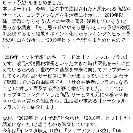
ヒット予想”をまとめました。
本レポートは、今年、世の中で注目されたと思われる商品や
サービス、コンテンツなどを生活者に提示し、｢2019年以
降、話題になりそう/人々の生活に普及･浸透していそう｣と
思うかを調査、｢そう思う｣｢ややそう思う｣という予想の強弱
を反映するよう結果をポイント化したランキングとヒット予
想の理由を分析し、“2019年ヒット予想”をまとめたもので
す。
“2019年 ヒット予想” のキーワードは【ソーシャル･プラス】
です。改元や消費税増税といった大きな時代変化を来年に控
えているためか、世の中の基盤を未来に向けてアップデート
してくれる商品･サービスに関心が集まっています。あわせ
て聴取している自由回答でも、｢社会や他者にプラスになる
こと｣に対して言及する声が多く挙がりました。ここでは、
トップ30にランクインした商品･サービスを元に≪移≫≪職
≫≪住≫≪買≫の側面から、生活者が求める【ソーシャル･
プラス】をご紹介します。
なお、“2019年 ヒット予想”と合わせ、｢2018年、ヒットした/
話題になった｣と思うものも調査しています。
今年は｢インスタ映え｣(1位)、｢フリマアプリ｣(3位)、｢Tik