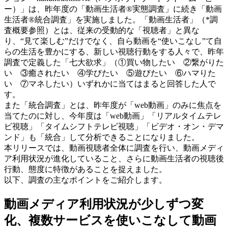
ー）」は、昨年度の「動画生活者®実態調査」に続き「動画
生活者®統合調査」を実施しました。「動画生活者」（*調
査概要参照）とは、従来の受動的な「視聴者」と異な
り、“見て楽しむ”だけでなく、自ら動画を“使いこなし”て自
らの生活を豊かにする、新しい視聴行動をする人々で、昨年
調査で定義した「七大欲求」（①買い物したい ②繋がりた
い ③癒されたい ④学びたい ⑤遊びたい ⑥ハマりた
い ⑦マネしたい）いずれかに当てはまると回答した人で
す。
また「統合調査」とは、昨年度が「web動画」のみに焦点を
当てたのに対し、今年度は「web動画」「リアルタイムテレ
ビ視聴」「タイムシフトテレビ視聴」「ビデオ・オン・デマ
ンド」も「統合」して分析できることになりました。
本リリースでは、動画視聴者全体に調査を行い、動画メディ
ア利用状況が進化していること、さらに動画生活者の視聴後
行動、態度に特徴があることを捉えました。
以下、調査の主なポイントをご紹介します。
動画メディア利用状況が少しずつ変
化、複数サービスを使いこなして動画