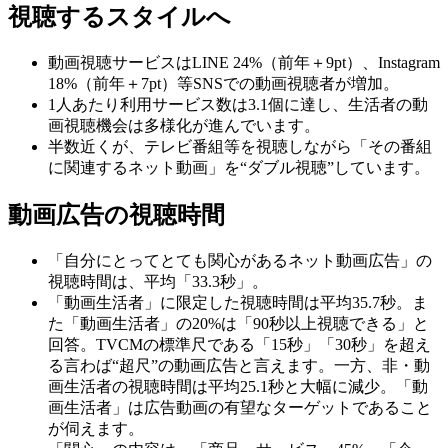
視聴するスタイルへ
動画視聴サービスはLINE 24%（前年＋9pt）、Instagram
18%（前年＋7pt）等SNSでの動画視聴者が増加。
1人あたり利用サービス数は3.1個に達し、生活者の動
画視聴機会は多様化が進んでいます。
半数近くが、テレビ番組等を視聴しながら「その番組
に関連するネット動画」を“ダブル視聴”しています。
動画広告の視聴時間
「自分にとってとても関心があるネット動画広告」の
視聴時間は、平均「33.3秒」。
「動画生活者」に限定した視聴時間は平均35.7秒。ま
た「動画生活者」の20%は「90秒以上視聴できる」と
回答。TVCMの標準尺である「15秒」「30秒」を超え
る言わば“超尺”の動画広告と言えます。一方、非・動
画生活者の視聴時間は平均25.1秒と大幅に減少。「動
画生活者」は広告動画の有望なターゲットであること
が伺えます。