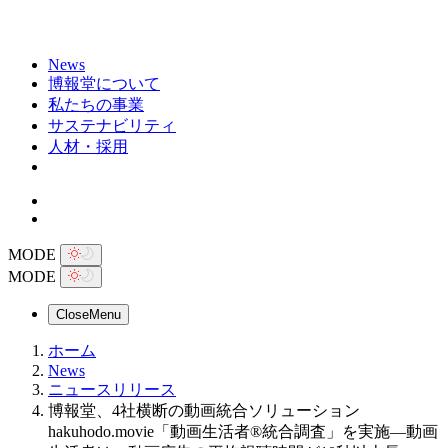
News
博報堂について
私たちの事業
サステナビリティ
人材・採用
MODE
MODE
Close
Menu
ホーム
News
ニュースリリース
博報堂、4社横断の動画統合ソリューション
hakuhodo.movie「動画生活者®統合調査」を実施―動画