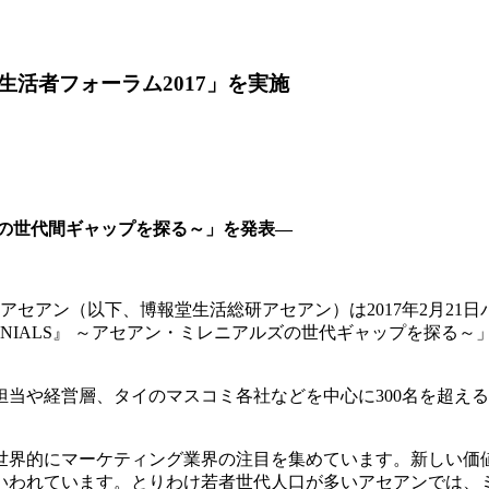
活者フォーラム2017」を実施
アルズの世代間ギャップを探る～」を発表―
所アセアン（以下、博報堂生活総研アセアン）は2017年2月2
LENNIALS』 ～アセアン・ミレニアルズの世代ギャップを探
当や経営層、タイのマスコミ各社などを中心に300名を超え
ちが世界的にマーケティング業界の注目を集めています。新しい
いわれています。とりわけ若者世代人口が多いアセアンでは、