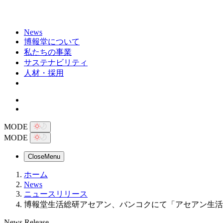
News
博報堂について
私たちの事業
サステナビリティ
人材・採用
MODE
MODE
Close
Menu
ホーム
News
ニュースリリース
博報堂生活総研アセアン、バンコクにて「アセアン生活者
News Release