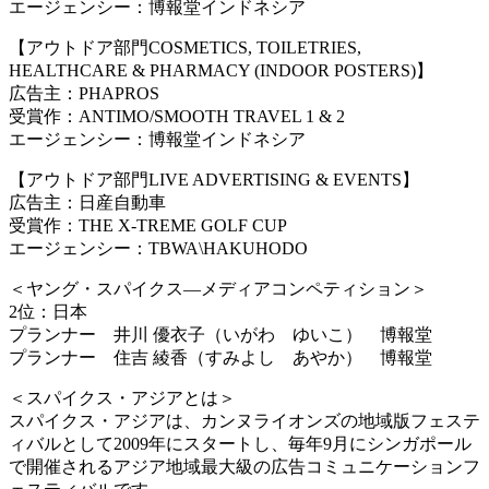
エージェンシー：博報堂インドネシア
【アウトドア部門COSMETICS, TOILETRIES,
HEALTHCARE & PHARMACY (INDOOR POSTERS)】
広告主：PHAPROS
受賞作：ANTIMO/SMOOTH TRAVEL 1 & 2
エージェンシー：博報堂インドネシア
【アウトドア部門LIVE ADVERTISING & EVENTS】
広告主：日産自動車
受賞作：THE X-TREME GOLF CUP
エージェンシー：TBWA
\
HAKUHODO
＜ヤング・スパイクス―メディアコンペティション＞
2位：日本
プランナー 井川 優衣子（いがわ ゆいこ） 博報堂
プランナー 住吉 綾香（すみよし あやか） 博報堂
＜スパイクス・アジアとは＞
スパイクス・アジアは、カンヌライオンズの地域版フェステ
ィバルとして2009年にスタートし、毎年9月にシンガポール
で開催されるアジア地域最大級の広告コミュニケーションフ