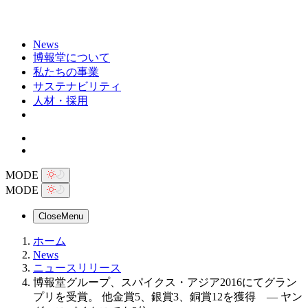
News
博報堂について
私たちの事業
サステナビリティ
人材・採用
MODE
MODE
Close
Menu
ホーム
News
ニュースリリース
博報堂グループ、スパイクス・アジア2016にてグラン
プリを受賞。 他金賞5、銀賞3、銅賞12を獲得 ― ヤン