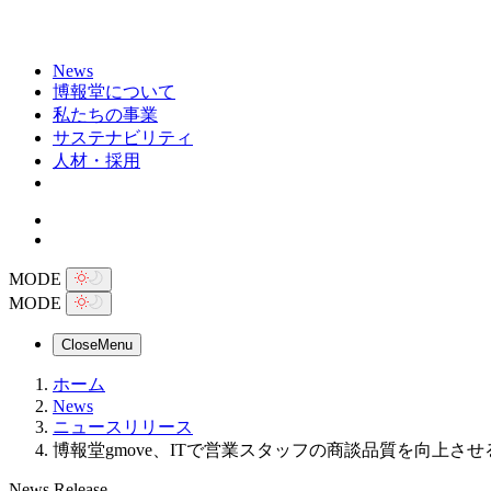
News
博報堂について
私たちの事業
サステナビリティ
人材・採用
MODE
MODE
Close
Menu
ホーム
News
ニュースリリース
博報堂gmove、ITで営業スタッフの商談品質を向上さ
News Release