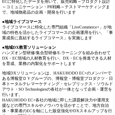
ECに特化したデータを用いて、販売戦略～プロダクト設計
～コミュニケーション・PR戦略～テストマーケティングま
で、地域物産品の企画・開発を行います
●地域ライブコマース
ライブコマースに特化した専門組織「LiveCommerce+」が地
域の特色を活かしたライブコマースの企画運用を行い、「事
業成長に直結するライブコマース」を実施します
●地域DX教育ソリューション
ハンズオン型研修/集合型研修/E-ラーニングを組み合わせて
DX・EC領域の人材教育を行い、DX・ECを推進できる人材
を育成、業務の内製化をサポートします
地域DXソリューションは、HAKUHODO EC+のメンバーで
ある博報堂ＤＹグループの、博報堂・博報堂プロダクツ・日
本トータルテレマーケティング・セレブリックス・ソウルド
アウト・SO Technologiesの各社が一体となって企画・運営を
行います。
HAKUHODO EC+各社の地域に即した課題解決力や運用支
援などの専門スキルやノウハウを活かすことで、地方自治
体・事業者のECを軸にした販促強化やDXスキルアップを行