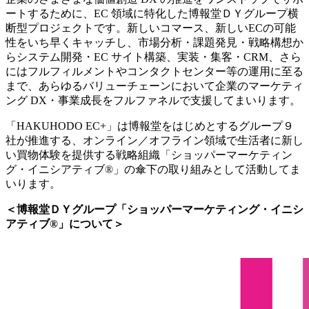
ートするために、EC 領域に特化した博報堂ＤＹグループ横
断型プロジェクトです。新しいコマース、新しいECの可能
性をいち早くキャッチし、市場分析・課題発⾒・戦略構想か
らシステム開発・EC サイト構築、実装・集客・CRM、さら
にはフルフィルメントやコンタクトセンター等の運⽤に⾄る
まで、あらゆるバリューチェーンにおいて企業のマーケティ
ング DX・事業成⻑をフルファネルで⽀援してまいります。
「HAKUHODO EC+」は博報堂をはじめとするグループ９
社が推進する、オンライン／オフライン領域で生活者に新し
い買物体験を提供する戦略組織「ショッパーマーケティン
グ・イニシアティブ®」の傘下の取り組みとして活動してま
いります。
＜博報堂ＤＹグループ「ショッパーマーケティング・イニシ
アティブ®」について＞