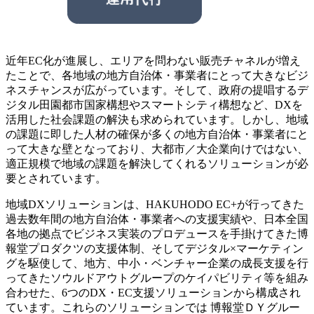
近年EC化が進展し、エリアを問わない販売チャネルが増え
たことで、各地域の地方自治体・事業者にとって大きなビジ
ネスチャンスが広がっています。そして、政府の提唱するデ
ジタル田園都市国家構想やスマートシティ構想など、DXを
活用した社会課題の解決も求められています。しかし、地域
の課題に即した人材の確保が多くの地方自治体・事業者にと
って大きな壁となっており、大都市／大企業向けではない、
適正規模で地域の課題を解決してくれるソリューションが必
要とされています。
地域DXソリューションは、HAKUHODO EC+が行ってきた
過去数年間の地方自治体・事業者への支援実績や、日本全国
各地の拠点でビジネス実装のプロデュースを手掛けてきた博
報堂プロダクツの支援体制、そしてデジタル×マーケティン
グを駆使して、地方、中小・ベンチャー企業の成長支援を行
ってきたソウルドアウトグループのケイパビリティ等を組み
合わせた、6つのDX・EC支援ソリューションから構成され
ています。これらのソリューションでは 博報堂ＤＹグルー