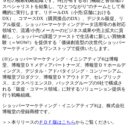
９社の横断戦略組織です。9社が有する専門機能と各領域の
スペシャリストを結集し、“ひとつながり”のチームとして有
機的に実行します。リテールDX（小売/店舗における
DX）、コマースDX（購買接点のDX）、デジタル販促、リ
アル販促、ショッパーマーケティングデータ活用等の各対応
領域で、流通/小売/メーカーのビジネス成果や売上拡大に貢
献し、ショッパーの課題ファーストで生活者に新しい買物体
験（＝WOW!）を提供する「価値創造型の次世代ショッパー
マーケティング」をワンストップで提供いたします。
(※)ショッパーマーケティング・イニシアティブ®は博報
堂、博報堂ＤＹメディアパートナーズ、博報堂ＤＹホールデ
ィングス、デジタル・アドバタイジング・コンソーシアム、
博報堂プロダクツ、博報堂ＤＹアウトドア、セレブリック
ス、エクスペリエンスD、バックスグループの9社で構成さ
れる「販促・コマース領域」に対するソリューション提供を
行う戦略組織。
ショッパーマーケティング・イニシアティブ®は、株式会社
博報堂の登録商標です。
＞＞本リリースの
ＰＤＦ版はこちら
からご覧ください。