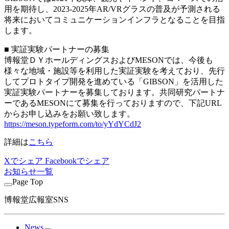
用を期待し、2023-2025年AR/VRグラスの普及が予測される
将来においてコミュニケーションインフラとなることを目指
します。
■ 実証実験パートナーの募集
博報堂ＤＹホールディングスおよびMESONでは、今後も
様々な地域・施設等を利用した実証実験を考えており、先行
してプロトタイプ開発を進めている「GIBSON」を活用した
実証実験パートナーを募集しております。共同研究パートナ
ーであるMESONにて募集を行っておりますので、下記URL
からお申し込みをお願い致します。
https://meson.typeform.com/to/yYdYCdJ2
詳細は
こちら
Xでシェア
Facebookでシェア
お知らせ一覧
Page Top
博報堂広報室SNS
News