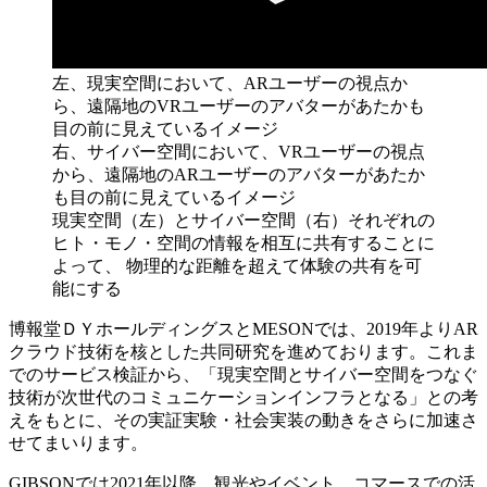
左、現実空間において、ARユーザーの視点か
ら、遠隔地のVRユーザーのアバターがあたかも
目の前に見えているイメージ
右、サイバー空間において、VRユーザーの視点
から、遠隔地のARユーザーのアバターがあたか
も目の前に見えているイメージ
現実空間（左）とサイバー空間（右）それぞれの
ヒト・モノ・空間の情報を相互に共有することに
よって、 物理的な距離を超えて体験の共有を可
能にする
博報堂ＤＹホールディングスとMESONでは、2019年よりAR
クラウド技術を核とした共同研究を進めております。これま
でのサービス検証から、「現実空間とサイバー空間をつなぐ
技術が次世代のコミュニケーションインフラとなる」との考
えをもとに、その実証実験・社会実装の動きをさらに加速さ
せてまいります。
GIBSONでは2021年以降、観光やイベント、コマースでの活