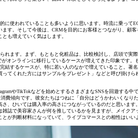
具的に使われていることも多いように思います。時流に乗ってE
います。そして今後は、CRMを目的にお客様とつながり、顧客
ことも増えていく気はします。
見られます。まず、もともと化粧品は、比較検討し、店頭で実
までがオンラインに移行しているケースが増えてきた印象です
で完結するケースが、特に若い人のなかで増えていること。著
買ってくれた方にはサンプルをプレゼント」などと呼び掛けら
agramやTikTokなどを始めとするさまざまなSNSを回遊
消費傾向です。彼女たちはつねに「自分はどうかわいくなりた
高さ、ひいては購入率の高さにつながっているのだと思います
は雑誌で美容家さんが何を推しているかを見ますが、メイクアッ
ことが判断材料になっていて、ライブコマースとの相性はいい