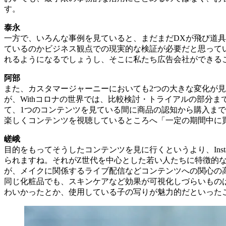
す。
泰永
一方で、いろんな事例を見ていると、まだまだDXが飛び道
ているのかビジネス観点での現実的な検証が必要だと思って
れるようになるでしょうし、そこに私たち広告会社ができる
阿部
また、カスタマージャーニーにおいても2つの大きな変化が
が、Withコロナの世界では、比較検討・トライアルの部分
て、1つのコンテンツを見ている間に商品の認知から購入ま
楽しくコンテンツを視聴しているところへ「一定の期間中に
嵯峨
目的をもってそうしたコンテンツを見に行くというより、Inst
られますね。それがZ世代を中心とした若い人たちに特徴的な
が、メイクに関係するライブ配信などコンテンツへの関心の
同じ化粧品でも、スキンケアなど効果が可視化しづらいもの
わいかったとか、使用している子の写りが魅力的だといった