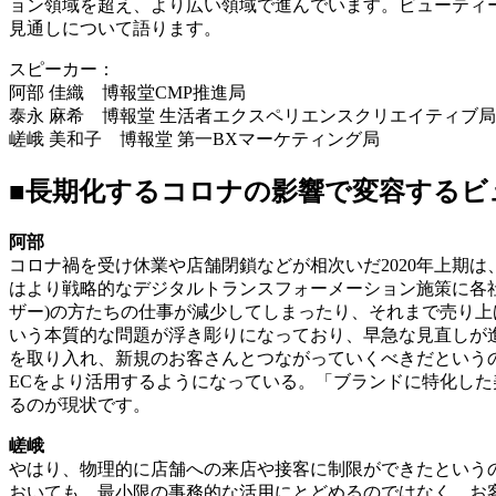
ョン領域を超え、より広い領域で進んでいます。ビューティ
見通しについて語ります。
スピーカー：
阿部 佳織 博報堂CMP推進局
泰永 麻希 博報堂 生活者エクスペリエンスクリエイティブ局
嵯峨 美和子 博報堂 第一BXマーケティング局
■長期化するコロナの影響で変容するビ
阿部
コロナ禍を受け休業や店舗閉鎖などが相次いだ2020年上期
はより戦略的なデジタルトランスフォーメーション施策に各
ザー)の方たちの仕事が減少してしまったり、それまで売り
いう本質的な問題が浮き彫りになっており、早急な見直しが
を取り入れ、新規のお客さんとつながっていくべきだというの
ECをより活用するようになっている。「ブランドに特化し
るのが現状です。
嵯峨
やはり、物理的に店舗への来店や接客に制限ができたという
おいても、最小限の事務的な活用にとどめるのではなく、お