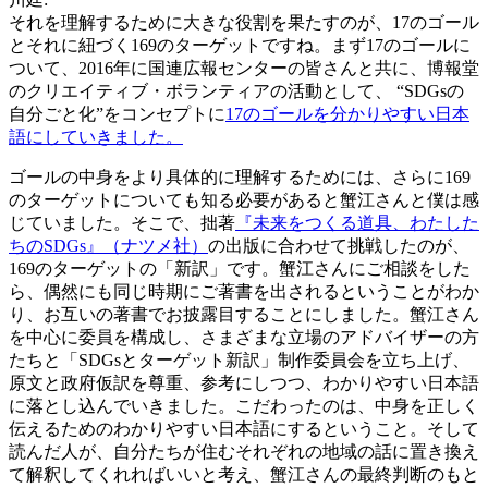
それを理解するために大きな役割を果たすのが、17のゴール
とそれに紐づく169のターゲットですね。まず17のゴールに
ついて、2016年に国連広報センターの皆さんと共に、博報堂
のクリエイティブ・ボランティアの活動として、 “SDGsの
自分ごと化”をコンセプトに
17のゴールを分かりやすい日本
語にしていきました。
ゴールの中身をより具体的に理解するためには、さらに169
のターゲットについても知る必要があると蟹江さんと僕は感
じていました。そこで、拙著
『未来をつくる道具、わたした
ちのSDGs』（ナツメ社）
の出版に合わせて挑戦したのが、
169のターゲットの「新訳」です。蟹江さんにご相談をした
ら、偶然にも同じ時期にご著書を出されるということがわか
り、お互いの著書でお披露目することにしました。蟹江さん
を中心に委員を構成し、さまざまな立場のアドバイザーの方
たちと「SDGsとターゲット新訳」制作委員会を立ち上げ、
原文と政府仮訳を尊重、参考にしつつ、わかりやすい日本語
に落とし込んでいきました。こだわったのは、中身を正しく
伝えるためのわかりやすい日本語にするということ。そして
読んだ人が、自分たちが住むそれぞれの地域の話に置き換え
て解釈してくれればいいと考え、蟹江さんの最終判断のもと