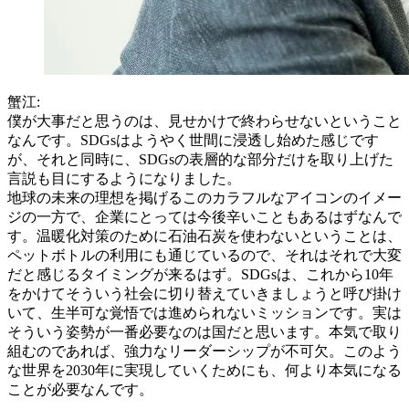
蟹江:
僕が大事だと思うのは、見せかけで終わらせないということ
なんです。SDGsはようやく世間に浸透し始めた感じです
が、それと同時に、SDGsの表層的な部分だけを取り上げた
言説も目にするようになりました。
地球の未来の理想を掲げるこのカラフルなアイコンのイメー
ジの一方で、企業にとっては今後辛いこともあるはずなんで
す。温暖化対策のために石油石炭を使わないということは、
ペットボトルの利用にも通じているので、それはそれで大変
だと感じるタイミングが来るはず。SDGsは、これから10年
をかけてそういう社会に切り替えていきましょうと呼び掛け
いて、生半可な覚悟では進められないミッションです。実は
そういう姿勢が一番必要なのは国だと思います。本気で取り
組むのであれば、強力なリーダーシップが不可欠。このよう
な世界を2030年に実現していくためにも、何より本気になる
ことが必要なんです。