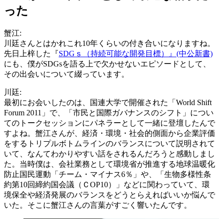
った
蟹江:
川廷さんとはかれこれ10年くらいの付き合いになりますね。
先日上梓した『
SDGｓ（持続可能な開発目標）』(中公新書)
にも、僕がSDGsを語る上で欠かせないエピソードとして、
その出会いについて綴っています。
川廷:
最初にお会いしたのは、国連大学で開催された「World Shift
Forum 2011」で、「市民と国際ガバナンスのシフト」につい
てのトークセッションにパネラーとして一緒に登壇したんで
すよね。蟹江さんが、経済・環境・社会的側面から企業評価
をするトリプルボトムラインのバランスについて説明されて
いて、なんてわかりやすい話をされるんだろうと感動しまし
た。当時僕は、会社業務として環境省が推進する地球温暖化
防止国民運動「チーム・マイナス6％」や、「生物多様性条
約第10回締約国会議（ＣOP10）」などに関わっていて、環
境保全や経済発展のバランスをどうとらえればいいか悩んで
いた。そこに蟹江さんの言葉がすごく響いたんです。