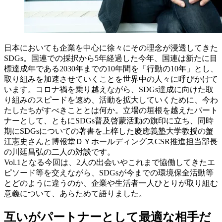
日本においても企業を中心に徐々にその理念が浸透してきた
SDGs。国連での採択から5年経過した今年、国連は新たに目
標達成年である2030年までの10年間を「行動の10年」とし、
取り組みを加速させていくことを世界中の人々に呼びかけて
います。コロナ禍を乗り越えながら、SDGs達成に向けた取
り組みのスピードを速め、活動を拡大していくために、今わ
たしたちがすべきこととは何か。立場の垣根を越えたパート
ナーとして、ともにSDGs普及啓蒙活動の旗印に立ち、同時
期にSDGsについての著書を上梓した慶應義塾大学教授の蟹
江憲史さんと博報堂ＤＹホールディングスCSR推進担当部長
の川廷昌弘の二人の対談です。
Vol.1となる今回は、2人の出会いやこれまで協働してきたエ
ピソード等を交えながら、SDGsが今までの環境保全活動等
とどのように違うのか、企業や生活者一人ひとりが取り組む
意義について、あらためて語りました。
互いがパートナーとして最適な相手だ