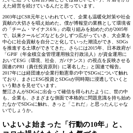
えた経営を続けているんだと思っています。
2003年はCSR元年といわれていて、企業も温暖化対策や社会
貢献の大切さを唱え始めた。僕が博報堂の業務として環境省
の「チーム・マイナス6％」の取り組みを始めたのが2005年
で、以来クールビズなども少しずつ広がっていき、大企業を
中心に社会貢献を自分ごと化していった潮流ができ、SDGs
を推進する土壌ができてきた。さらには2015年、日本政府が
「GPIF（年金積立金管理運用独立行政法人）が資金運用に
おいてESG（環境、社会、ガバナンス）の視点を反映させる
国連のPRI（責任投資原則）に署名した」と国連で報告。
2017年には経団連が企業行動憲章の中でSDGsについて触れ
ており、まさにESG投資とSDGsが同時期に浸透していくと
いう動きを見せています。
蟹江さんがSDGsに出会って確信を得られたように、世の中
も、企業も、さまざまな側面で本格的に問題意識を持ち始め
たなかでSDGsに触れ、きっと「これだ」と思ったんじゃな
いでしょうか。
いよいよ始まった「行動の10年」と、