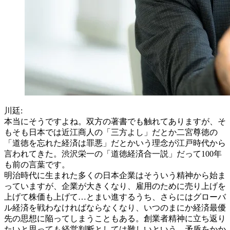
川廷:
本当にそうですよね。双方の著書でも触れてありますが、そ
もそも日本では近江商人の「三方よし」だとか二宮尊徳の
「道徳を忘れた経済は罪悪」だとかいう理念が江戸時代から
言われてきた。渋沢栄一の「道徳経済合一説」だって100年
も前の言葉です。
明治時代に生まれた多くの日本企業はそういう精神から始ま
っていますが、企業が大きくなり、雇用のために売り上げを
上げて株価も上げて…とまい進するうち、さらにはグローバ
ル経済を戦わなければならなくなり、いつのまにか経済最優
先の思想に陥ってしまうこともある。創業者精神に立ち返り
たいと思っても経営判断としては難しいという、矛盾をかか