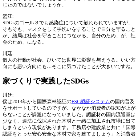
じたのではないでしょうか。
蟹江:
SDGsのゴール３でも感染症について触れられていますが、
そもそも、マスクをして手洗いをすることで自分を守ること
が、結局は社会を守ることにつながる。自分のため、が、社
会のため、になる。
川廷:
個人の行動が社会、ひいては世界に影響を与えうる。いい方
向にも悪い方向にも…そこに気づけたことが大きいですね。
家づくりで実践したSDGs
川廷:
僕は2013年から国際森林認証の
FSC認証システム
の国内普及
をサポートしているのですが、なかなか消費者の認知が上が
らないことが課題になっていました。認証材の国内流通量は
少なく、違法に伐採された木材と一緒に加工され市場に出て
しまうという現状があります。工務店や建設業と共に「国際
認証をとった安心安全な木材で家を建てましょう」と消費者