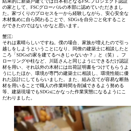
結果的に新築戸建てでは日本初となるFSCプロジェクト認証
の家として、FSCグローバルの本部に認めていただきまし
た。家づくりのプロセスを一から経験しながら、安心安全な
木材集めに自ら関わることで、SDGsを自分ごと化すること
ができたのではないかなと思います。
蟹江:
それは素晴らしいですね。僕の場合、家族が増えたので引っ
越しをしようということになり、同僚の建築士に相談したと
ころ「SDGsの家を建てるべきじゃないか？」と（笑）。フ
ローリングや柱など、川廷さんと同じようにできるだけ認証
材を用い、それ以外の木材には出荷証明書をつけてもらうよ
うにしたほか、環境が専門の建築士に相談し、環境性能に優
れた設計にしてもらいました。また、組み立てが容易な断熱
材を用いることで職人の作業時間を削減できるよう努める
等、建築現場でもSDGsにかなった作業実態になるようにこ
だわりました。