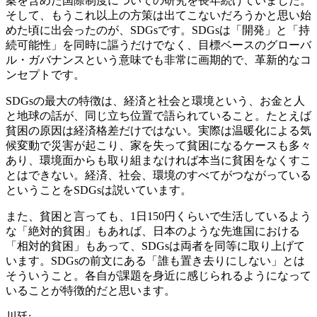
案を含めた国際制度についての研究を長年続けていました。
そして、もうこれ以上の方策は出てこないだろうかと思い始
めた頃に出会ったのが、SDGsです。SDGsは「開発」と「持
続可能性」を同時に謳うだけでなく、目標ベースのグローバ
ル・ガバナンスという意味でも非常に画期的で、革新的なコ
ンセプトです。
SDGsの最大の特徴は、経済と社会と環境という、お金と人
と地球の話が、同じ立ち位置で語られていること。たとえば
貧困の原因は経済格差だけではない。実際は温暖化による気
候変動で災害が起こり、家を失って貧困になるケースも多々
あり、環境面からも取り組まなければ本当に貧困をなくすこ
とはできない。経済、社会、環境のすべてがつながっている
ということをSDGsは説いています。
また、貧困と言っても、1日150円くらいで生活しているよう
な「絶対的貧困」もあれば、日本のような先進国における
「相対的貧困」もあって、SDGsは両者を同等に取り上げて
います。SDGsの前文にある「誰も置き去りにしない」とは
そういうこと。各自が課題を身近に感じられるようになって
いることが特徴的だと思います。
川廷: