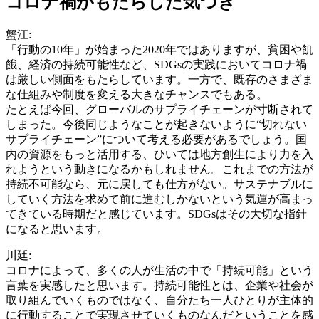
コロナ禍がもたらした気づき
蟹江:
「行動の10年」が始まった2020年ではありますが、貧困や飢
餓、経済の持続可能性など、SDGsの実践においてコロナ禍
は厳しい側面をもたらしています。一方で、既存のさまざま
な仕組みや制度を変える大きなチャンスでもある。
たとえば今回、グローバルのサプライチェーンが寸断されて
しまった。今後同じようなことが起きないように“切れない
サプライチェーン”について考える必要があるでしょう。国
内の資源をもっと活用する、ひいては地方創生により力を入
れようという動きになるかもしれません。これまでの方法が
持続不可能なら、元に戻しても仕方がない。サステナブルに
していく方法を求めて前に進むしかないという気運が高まっ
てきている時期だと感じています。SDGsはその大切な指針
になると思います。
川廷:
コロナによって、多くの人が生活の中で「持続可能」という
言葉を実感したと思います。持続可能性とは、企業や社会が
取り組んでいくものではなく、自分たち一人ひとりが主体的
に行動することで実現させていくものなんだということを感