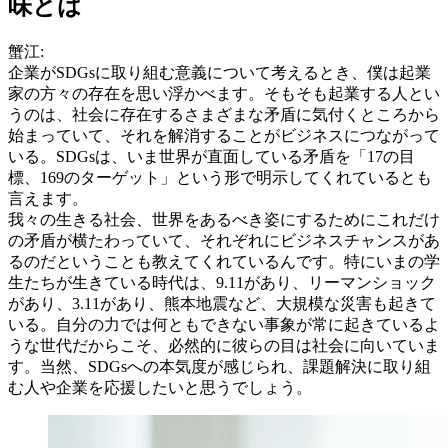
味とは
蟹江:
企業がSDGsに取り組む意義について考えるとき、僕は起業
家の方々の存在を思い浮かべます。そもそも起業する人とい
うのは、社会に存在するさまざまな矛盾に気付くところから
始まっていて、それを解消することがビジネスにつながって
いる。SDGsは、いま世界が直面している矛盾を「17の目
標、169のターゲット」という形で明示してくれているとも
言えます。
我々の生きる社会、世界をあるべき姿にするためにこれだけ
の矛盾が横たわっていて、それぞれにビジネスチャンスがあ
るのだということも教えてくれているんです。特にいまの学
生たちが生きている時代は、9.11があり、リーマンショック
があり、3.11があり、熊本地震など、大規模な災害も起きて
いる。自分の力では何ともできない事象が常に起きているよ
うな世代だからこそ、必然的に彼らの目は社会に向いていま
す。当然、SDGsへの本気度が感じられ、課題解決に取り組
む人や企業を応援したいと思うでしょう。