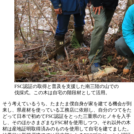
FSC認証の取得と普及を支援した南三陸の山での
伐採式。この木は自宅の階段材として活用。
そう考えているうち、たまたま僕自身が家を建てる機会が到
来し、県産材を使っている工務店に依頼し、自分のつてをた
どって日本で初めてFSC認証をとった三重県のヒノキを入手
し、そのほかさまざまなFSC材を使用しつつ、それ以外の木
材は産地証明取得済みのものを使用して自宅を建てました。