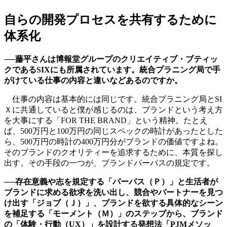
自らの開発プロセスを共有するために
体系化
──藤平さんは博報堂グループのクリエイティブ・ブティッ
クであるSIXにも所属されています。統合プラニング局で手
がけている仕事の内容と違いなどあるのですか。
仕事の内容は基本的には同じです。統合プラニング局とSI
Ｘに共通していると僕が感じるのは、ブランドという考え方
を大事にする「FOR THE BRAND」という精神。たとえ
ば、500万円と100万円の同じスペックの時計があったとした
ら、500万円の時計の400万円分がブランドの価値ですよね。
そのブランドのクオリティーを追求するために、本質を探し
出す。その手段の一つが、ブランドパーパスの規定です。
──存在意義や志を規定する「パーパス（Ｐ）」と生活者が
ブランドに求める欲求を洗い出し、競合やパートナーを見つ
け出す「ジョブ（Ｊ）」、ブランドを欲する具体的なシーン
を補足する「モーメント（Ｍ）」のステップから、ブランド
の「体験・行動（UX）」を設計する発想法「PJMメソッ