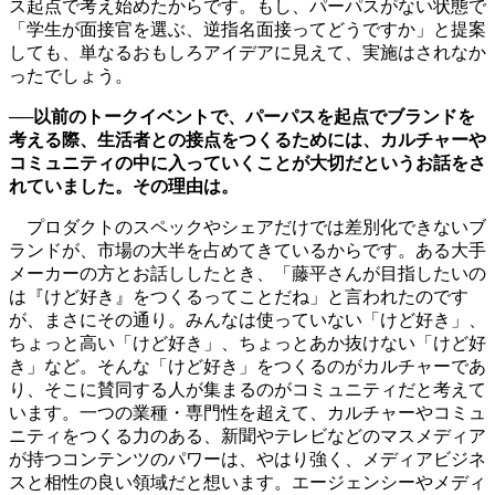
ス起点で考え始めたからです。もし、パーパスがない状態で
「学生が面接官を選ぶ、逆指名面接ってどうですか」と提案
しても、単なるおもしろアイデアに見えて、実施はされなか
ったでしょう。
──以前のトークイベントで、パーパスを起点でブランドを
考える際、生活者との接点をつくるためには、カルチャーや
コミュニティの中に入っていくことが大切だというお話をさ
れていました。その理由は。
プロダクトのスペックやシェアだけでは差別化できないブ
ランドが、市場の大半を占めてきているからです。ある大手
メーカーの方とお話ししたとき、「藤平さんが目指したいの
は『けど好き』をつくるってことだね」と言われたのです
が、まさにその通り。みんなは使っていない「けど好き」、
ちょっと高い「けど好き」、ちょっとあか抜けない「けど好
き」など。そんな「けど好き」をつくるのがカルチャーであ
り、そこに賛同する人が集まるのがコミュニティだと考えて
います。一つの業種・専門性を超えて、カルチャーやコミュ
ニティをつくる力のある、新聞やテレビなどのマスメディア
が持つコンテンツのパワーは、やはり強く、メディアビジネ
スと相性の良い領域だと想います。エージェンシーやメディ