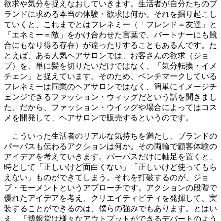
欲求や気分を捉えなおしていきます。生活者が自分たちのブ
ランドに求める本当の体験・欲求は何か。それを掘り起こし
ていくと、これまでとはフレネミー（「フレンド＝友達」と
「エネミー＝敵」をかけ合わせた言葉で、パートナーにも競
合にもなり得る存在）が違ったりすることもあるんです。た
とえば、ある人気ヘアサロンでは、お客さんの欲求（ジョ
ブ）を、単に髪を切りたいだけではなく、「気分転換・イメ
チェン」と捉えています。そのため、ベンチマークしている
フレネミーは同業のヘアサロンではなく、簡単にイメージチ
ェンジできるファッション・ウィッグだという話を聞きまし
た。だから、ファッション・ウイッグや場合によってはコス
メを開発して、ヘアサロンで販売するというのです。
こういった生活者のリアルな気持ちを満たし、ブランドの
パーパスも伝わるアクションは何か。その両輪で顧客体験の
アイデアを考えていきます。パーパスだけに軸足を置くと、
時として「正しいけど面白くない」「正しいけど使ってもら
えない」ものができてしまう。それを打破するのが、ジョ
ブ・モーメントというアプローチです。アクションの段階で
優れたアイデアを考え、クリエイティビティを発揮して、実
装することができるのは、僕らの強みでもあります。とはい
え、「博報堂は様々なアウトプットができるデパートのよう