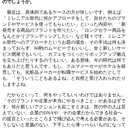
のでしょうか。
最近は、具体的であるケースの方が珍しいです。例えば
「ミレニアル世代に何かアプローチをして、自分たちのブラ
ンドやサービスを使ってもらいたい」といった内容や、「新
発売する商品のブランドを作りたい」「ロングセラー商品を
なんとかリブランディングしたい」など様々です。ミレニア
ル世代へのアプローチというお題の場合、その手法は何も決
まっておらず、60秒のムービーでもいいし、全く新しいサー
ビス開発でもいいし、カフェをつくったりポップアップ拠点
を立ち上げたりするのでもいい。ある意味、今の時代は何で
もありだと思うんです。もし、クルマメーカーがホテルを経
営しても、化粧品メーカーが転職サービスを始めたとして
も、「そういうこともあるよね」と自然と受け入れられたり
しますよね。
だからといって、何をやってもいいわけではありません。
「そのブランドや企業が本当にやるべきこと」があるはずで
す。何か新しいアクションを起こすときは、世の中の人は見
えていない、企業のDNAや、その企業だからできる社会へ
の提言といったところまで飛び込んで考える必要がある。そ
うしないと意義のない、下手したら薄っぺらいものになって