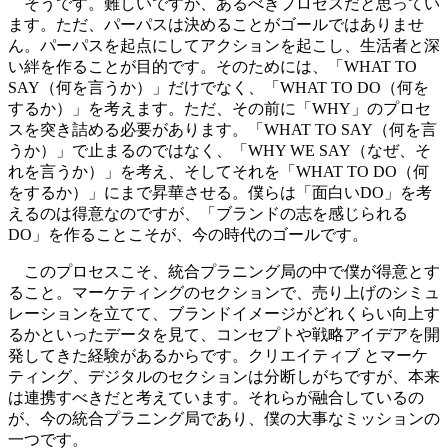
そうです。難しいですが、あるべきプロセスだと思ってい
ます。ただ、パーパスは決めることがゴールではありませ
ん。パーパスを起点にしてアクションを起こし、生活者と深
い絆を作ることが目的です。そのためには、「WHAT TO
SAY（何を言うか）」だけでなく、「WHAT TO DO（何を
するか）」を考えます。ただ、その前に「WHY」のプロセ
スを突き詰める必要があります。「WHAT TO SAY（何を言
うか）」で止まるのではなく、「WHY WE SAY（なぜ、そ
れを言うか）」を考え、そしてそれを「WHAT TO DO（何
をするか）」にまで昇華させる。僕らは「面白いDO」を考
えるのは得意なのですが、「ブランドの志を感じられる
DO」を作ることこそが、今の時代のゴールです。
このプロセスこそ、統合プラニング局の中で僕が得意とす
ること。マーケティングのセクションで、売り上げのシミュ
レーションを立てて、ブランドイメージがどれくらい向上す
るかといったデータを見て、コンセプトや戦略アイデアを開
発してきた経験があるからです。クリエイティブ とマーケ
ティング、デジタルのセクションは分断しがちですが、本来
は連携すべきだと考えています。それらが融合しているの
が、今の統合プラニング局であり、僕の大事なミッションの
一つです。