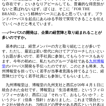
な存在です」といきなりアピールしても、普遍的な得意技が
ないと選ばれないはず。ぼくは、そこに「FOR THE
BRAND」という精神がベースにあると思っています。ブラ
ンドパーパスを起点にあらゆる手段で実現できることを伝え
ていくべきだと考えています。
──パーパスの開発は、企業の経営陣と取り組まれることが
多いのですか。
基本的には、経営メンバーの方と取り組むことが多いで
す。ただし、最近は若い世代に向けてアプローチしたいとい
うお題が多いので、若手社員に参加してもらうケースもあり
ます。今年の初めに、私たちのグループ会社である
九州博報
堂
のパーパス開発を手伝ったのですが、このときも将来、九
州博報堂を担っていく若手が当事者意識を持てるように、経
営陣だけでなく若手社員にも参加してもらいました。
九州博報堂は、博報堂の九州支社と西広が20年４月１日に
統合された会社です。博報堂は「生活者発想」というフィロ
ソフィーがあり、西広には「それって、おもしろいか？」と
いうクレド（信条・指針）がありました。これまで競合だっ
た２社が統合され、70年ほどの歴史がある西広という社名は