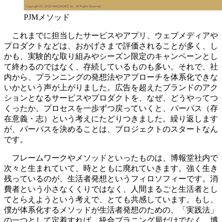
PJMメソッド
これまでに担当したサービスやアプリ、ウェブメディアや
プロダクトなどは、おかげさまで評価されることが多く、し
かも、実験的な取り組みやシーズン限定のキャンペーンとし
て終わるのではなく、存続しているものも多い。それで、社
内から、プランニングの発想法やアプローチを体系化できな
いかという声が上がりました。広告を超えたブランドのアク
ションとなるサービスやプロダクトを、なぜ、どうやってつ
くったか。プロセスを一歩ずつ戻っていくと、パーパス（存
在意義・志）という考えにたどりつきました。繰り返します
が、パーパスを決めることは、プロジェクトのスタートなん
です。
フレームワークやメソッドといったものは、博報堂社内で
次々と生まれていて、時とともに廃れていきます。強く生き
残っているのが、生活者発想というフィロソフィーです。消
費者という小さなくくりではなく、人間まるごと生活者とし
てとらえようという考えで、とても共感しています。もし、
僕が体系化するメソッドが生活者発想のための、「実践法」
の一つとして定着すれば、統合プラニング局だけでなく、博