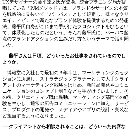
UXデザイナーの藤平達之氏が登場。統合プラニング局が提
唱している「PJMメソッド」は、ブランドやサービスの本質
を戦略的に見抜いて「パーパス」として規定し、様々なクリ
エイティビティで新たなブランド体験を提供するための発想
法。藤平氏自身がこれまで手がけたプロジェクトをひもとい
て、体系化したものだという。そんな藤平氏に、パーパス起
点のブランドアクションの生みだし方というテーマで話を聞
いた。
──藤平さんは日頃、どういったお仕事をされているのでし
ょうか。
博報堂に入社して最初の３年半は、マーケティングのセク
ションに所属し、ストラテジックプラナーとして大手クライ
アントのマーケティング戦略をはじめ、新商品開発やコミュ
ニケーションのコンセプト制作などを手がけていました。そ
の後、クリエイティブ職に異動。マーケティング部門での経
験を生かし、通常の広告コミュニケーションに加え、サービ
ス、プロダクトの開発や、メディアやアプリの設計・実装な
ど担当するようになりました。
──クライアントから相談されることは、どういった内容な