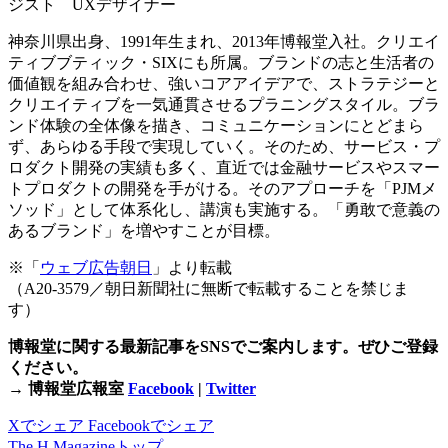
ジスト UXデザイナー
神奈川県出身、1991年生まれ、2013年博報堂入社。クリエイ
ティブブティック・SIXにも所属。ブランドの志と生活者の
価値観を組み合わせ、強いコアアイデアで、ストラテジーと
クリエイティブを一気通貫させるプラニングスタイル。ブラ
ンド体験の全体像を描き、コミュニケーションにとどまら
ず、あらゆる手段で実現していく。そのため、サービス・プ
ロダクト開発の実績も多く、直近では金融サービスやスマー
トプロダクトの開発を手がける。そのアプローチを「PJMメ
ソッド」として体系化し、講演も実施する。「勇敢で意義の
あるブランド」を増やすことが目標。
※「
ウェブ広告朝日
」より転載
（A20-3579／朝日新聞社に無断で転載することを禁じま
す）
博報堂に関する最新記事をSNSでご案内します。ぜひご登録
ください。
→ 博報堂広報室
Facebook
|
Twitter
Xでシェア
Facebookでシェア
The H Magazineトップ