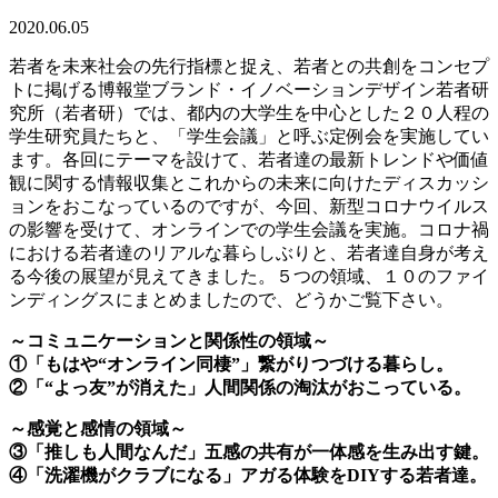
2020.06.05
若者を未来社会の先行指標と捉え、若者との共創をコンセプ
トに掲げる博報堂ブランド・イノベーションデザイン若者研
究所（若者研）では、都内の大学生を中心とした２０人程の
学生研究員たちと、「学生会議」と呼ぶ定例会を実施してい
ます。各回にテーマを設けて、若者達の最新トレンドや価値
観に関する情報収集とこれからの未来に向けたディスカッシ
ョンをおこなっているのですが、今回、新型コロナウイルス
の影響を受けて、オンラインでの学生会議を実施。コロナ禍
における若者達のリアルな暮らしぶりと、若者達自身が考え
る今後の展望が見えてきました。５つの領域、１０のファイ
ンディングスにまとめましたので、どうかご覧下さい。
～コミュニケーションと関係性の領域～
①「もはや“オンライン同棲”」繋がりつづける暮らし。
②「“よっ友”が消えた」人間関係の淘汰がおこっている。
～感覚と感情の領域～
③「推しも人間なんだ」五感の共有が一体感を生み出す鍵。
④「洗濯機がクラブになる」アガる体験をDIYする若者達。