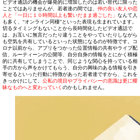
ビデオ通話の機会が爆発的に増加したのは若い世代に限った
ことではありませんが、若者達の間では、
仲の良い友人や恋
人と「一日に１０時間以上も繋いだまま過ごした」
なんて人
も多く、“オンライン同棲”といった表現も生まれています。
切るタイミングもないことから長時間化したビデオ通話で
は、お互いに無言だったり違うことをやっていたりしながら
も空気を共有しているといった状態になるのが特徴です。コ
ロナ以前から、アプリをつかった位置情報の共有やライブ配
信、ルーティーンの公開等、自分自身の情報をとにかく積極
的に共有してしまうことで、同じような関心を持っている相
手の方から声をかけてもらう、自分の興味のある情報を引き
寄せるといった行動に特徴があった若者達ですから、これを
きっかけにして、
公私の境目やプライバシーの意識は更に曖
昧なものへと変わっていく
のかもしれません。