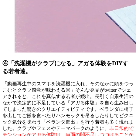
④「洗濯機がクラブになる」アガる体験をDIYす
る若者達。
「動画再生中のスマホを洗濯機に入れ、そのなかに頭をつっ
こむとクラブ感覚が味わえる※」そんな発見がtwitterでシェ
アされると、これを真似する若者が続出。長引く自粛生活の
なかで決定的に不足している「アガる体験」を自ら生み出し
てしまった驚きのクリエイティビティです。ベランダに椅子
を出してご飯を食べたりハンモックを吊るしたりしてピクニ
ック気分を味わう「ベランダ進出」を行う若者も多く現れま
した。クラブやフェスやテーマパークのように、
非日常的で
テンションがアガる体験は、当面の間不足しつづけることが