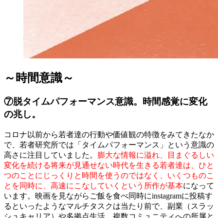
～時間意識～
⑦脱タイムパフォーマンス意識。時間感覚に変化
の兆し。
コロナ以前から若者達の行動や価値観の特徴をみてきたなか
で、若者研究所では「タイムパフォーマンス」という意識の
高さに注目していました。
膨大な情報に溢れ、目まぐるしい
変化を続ける将来が見通せない時代を生きる若者達は、ひと
つのことにじっくりと時間を使うのではなく、いくつものこ
とを同時に、高速にこなしていくという所作が基本
になって
います。映画を見ながらご飯を食べ同時にinstagramに投稿す
るといったようなマルチタスクは当たり前で、副業（スラッ
シュキャリア）や多拠点生活、複数コミュニティへの所属と