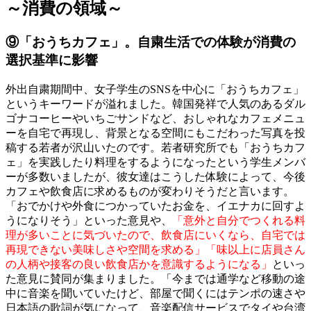
～消費の領域～
⑨「おうちカフェ」。自粛生活での体験が消費の
選択基準に影響
外出自粛期間中、女子学生のSNSを中心に「おうちカフェ」
というキーワードが溢れました。韓国発祥で人気のあるダル
ゴナコーヒーやいちごサンドなど、おしゃれなカフェメニュ
ーを自宅で再現し、背景となる空間にもこだわった写真を投
稿する若者が沢山いたのです。若者研究所でも「おうちカフ
ェ」を実践したり料理をするようになったという学生メンバ
ーが多数いましたが、彼女達はこうした体験によって、今後
カフェや飲食店に求めるものが変わりそうだと言います。
「おでかけや外食につかっていたお金を、イエナカに回すよ
うになりそう」といった意見や、
「意外と自分でつくれる料
理が多いことに気づいたので、飲食店にいくなら、自宅では
再現できない美味しさや空間を求める」「味以上に店員さん
の人柄や接客の良い飲食店かを意識するようになる」
といっ
た意見に賛同が集まりました。「今までは通学など移動の途
中に音楽を聞いていたけど、部屋で聞くにはテンポの速さや
日本語の歌詞が気になって、音楽配信サービスでタイや台湾