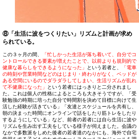
⑧「生活に波をつくりたい」リズムと計画が求め
られている。
この３ヶ月の間、
「忙しかった生活が落ち着いて、自分でコ
ントロールできる要素が増えたことで、以前よりも規則的で
健康な暮らしをできるようになった」
という若者と、
「電車
の時刻や営業時間などのはじまり・終わりがなく、ベッドが
ある空間にいるのでダラダラしてしまい、生活リズムが乱れ
て不健康になった」
という若者にはっきりと二分されまし
た。これは個人の性格によるところも大きそうですが、「受
験勉強の時期に培った自分で時間割を決めて目標に向けて生
活した経験が活きている」「友達とスケジュールを共有し、
朝の決まった時間にオンラインで話をしたり筋トレをしたり
するようにしている」など、前者の若者には自ら生活に波や
リズムを生み出す工夫をしている様子が伺えました。会議の
なかで多数派をしめた後者の若者達のなかにも、海外で自宅