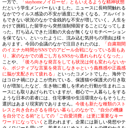
一方で、
「stayhomeノイローゼ」ともいえるような精神状態
だという学生メンバーもいました。ニュースに長時間触れる
なかでウイルス感染の不安が過度に大きくなる。アルバイト
もできない状況のなかで金銭的な不安が増していく。人生を
かけて挑戦した留学から突然強制帰国することになってしま
った。打ち込んできた活動の大会が無くなりモチベーション
を保てない。といったように、沈み込む気持ちの理由は様々
あります。今回の会議のなかで注目されたのは、
「自粛期間
のイエナカ時間がSNSでのアピール合戦になっている面もあ
り、家のなかでの過ごし方もSNSから逃れられなくなった」
ことや、
「後ろ向きな発言をしても状況は何も変わらないか
ら、ポジティブな言葉を発言しなきゃという義務感や正義感
に脳が支配されて疲れる」
といったコメントでした。海外で
はコロナ禍にひよこが売れている、保護猫や保護犬の引き取
りが増加したなど、生き物に癒しを求めた行動が生まれニュ
ースにも取りあげられていますが、都心で一人暮らしをする
ような日本の若者には、住宅事情や生活環境からもそうした
選択はあまり現実的でありません。
今後も新たな種類のスト
レスと向き合わざるを得ない暮らしのなかで、“自分の機嫌
を自分でとる術”としての「ご自愛消費」は更に重要なキー
ワードになっていく
と思われます。企業には新しい発想やテ
クノロジーを用いて、若者をはじめとした人々の健やかさを