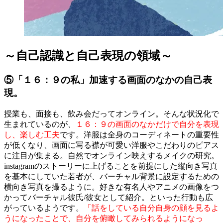
～自己認識と自己表現の領域～
⑤「１６：９の私」加速する画面のなかの自己表
現。
授業も、面接も、飲み会だってオンライン。そんな状況化で
生まれているのが、
１６：９の画面のなかだけで自分を表現
し、楽しむ工夫
です。洋服は全身のコーディネートの重要性
が低くなり、画面に写る襟が可愛い洋服やこだわりのピアス
に注目が集まる。自然でオンライン映えするメイクの研究。
instagramのストーリーに上げることを前提にした縦向き写真
を基本にしていた若者が、バーチャル背景に設定するための
横向き写真を撮るように。好きな有名人やアニメの画像をつ
かってバーチャル彼氏/彼女として紹介。といった行動も広
がっているようです。
「話をしている自分自身の顔を見るよ
うになったことで、自分を俯瞰してみられるようになっ