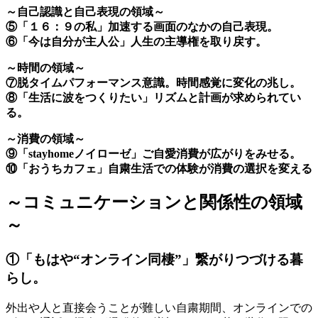
～自己認識と自己表現の領域～
⑤「１６：９の私」加速する画面のなかの自己表現。
⑥「今は自分が主人公」人生の主導権を取り戻す。
～時間の領域～
⑦脱タイムパフォーマンス意識。時間感覚に変化の兆し。
⑧「生活に波をつくりたい」リズムと計画が求められてい
る。
～消費の領域～
⑨「stayhomeノイローゼ」ご自愛消費が広がりをみせる。
⑩「おうちカフェ」自粛生活での体験が消費の選択を変える
～コミュニケーションと関係性の領域
～
①「もはや“オンライン同棲”」繋がりつづける暮
らし。
外出や人と直接会うことが難しい自粛期間、オンラインでの