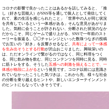
コロナの影響で良かったことはあるかを話してみると、「推
し（好きな芸能人）がSNS等を通して個人として発信してく
れて、素の生活を感じられたこと」「世界中の人が同じ状況
を共有しているという一体感がある」そんな意見があがりま
した。気軽に会うことが許されない、分断された状況のなか
だからこそ、同じゲームで盛り上がる、SNSで一年前のスト
ーリーを振返る、◯◯チャレンジといった数珠つなぎの投稿
でお互いの「好き」を反響させるなど、
共有によって一体感
を生み出そうとする行動
が沢山おこりました。興味深いの
は、ただオンラインで繋がるのではなく、同じ料理をつく
る、同じ飲み物を飲む、同じコンテンツを同時に見る、同時
に筋トレをする、そうした
五感への刺激を揃えることで、一
体感が格段に上がる
という発見です。コロナ以前には意識さ
れていなかったこうした気づきは、これから先、様々な社会
の分断を乗り越えるヒントや、新しいエンターテインメント
のヒントにもなっていきそうです。