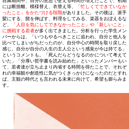
自粛期間中、自分の意思で使える時間が増えたことで、初期
には断捨離、模様替え、衣替え等、
「忙しくてできていなか
ったこと」をかたづける段階
がありました。その後は、派手
髪にする、髭を伸ばす、料理をしてみる、楽器をおぼえるな
ど、
「人目を気にしてできなかったこと」や「新しいこと」
に挑戦する若者
が多く出てきました。分析を行った学生メン
バーからは、「いつもやるべきことに追われ、自分と他人を
比べてしまいがちだったのが、自分中心の時間を取り戻した
感じ。自分が自分の人生の主人公という感覚が今は持てる」
というコメントも。「死んだらどうなるのかについて考えて
いた」「分厚い哲学書を読み始めた」といったメンバーもい
て、若者達が立ち止まり内省する時間を得たことで、それぞ
れの幸福観や創造性に気がつくきっかけになったのだとすれ
ば、主観の時代とも言われる未来に向けて、希望も膨らみま
す。