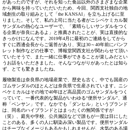
があったのですが、それを知った食品以外のさまざまな企業
から興味を持っていただいたため、今回、関西支社独自の地
域創生の取り組みとして「the KANSAI」を立ち上げるに至
りました。そして、私の上司に当たる者がニシベケミカル製
サンダルの熱心なユーザーで、「素晴らしいサンダルをつく
る企業が奈良にあるよ」と推薦されたことが、実は直接的な
きっかけになんです。2019年4月に最初のご連絡をしてから
すぐに西邊会長からご返答があり、実は30～40年前にパンフ
レット制作などの仕事で、博報堂関西支社が関わらせて頂い
ていたそうで、また一緒に仕事ができることが楽しみだとい
うお話をいただきました。そんなつながりがあったとは知ら
ず、とても驚きましたね。
履物製造は奈良県の地場産業で、歴史も古く、中でも国産の
ゴムサンダルのほとんどは奈良県で生産されています。ニシ
ベケミカルはその地で40年ほど高品質のゴムサンダルをつく
っていて、一番代表的な製品がいわゆる“便所サンダル”、通
称「ベンサン」です。なかでも「ダンヒル」というブランド
は、同名のハイブランドとはまったくの無関係ですが
（笑）、庭先や学校、公共施設などで誰もが一度は目にした
ことのある、多くの人に馴染み深い製品です。便所サンダル
はチープなイメージもあるかもしれませんが、水気のある場