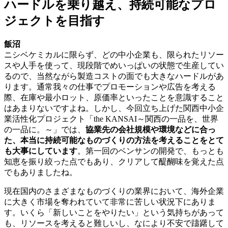
ハードルを乗り越え、持続可能なプロ
ジェクトを目指す
飯沼
ニシベケミカルに限らず、どの中小企業も、限られたリソー
スや人手を使って、現段階でめいっぱいの状態で生産してい
るので、当然ながら製造コストの面でも大きなハードルがあ
ります。通常我々の仕事でプロモーションや広告を考える
際、在庫や最小ロット、原価率といったことを意識すること
はあまりないですよね。しかし、今回立ち上げた関西中小企
業活性化プロジェクト「the KANSAI～関西の一品を、世界
の一品に。～」では、
協業先の会社規模や環境などに合っ
た、本当に持続可能なものづくりの方法を考えることをとて
も大事にしています
。第一回のベンサンの開発で、もっとも
知恵を振り絞った点でもあり、クリアして醍醐味を覚えた点
でもありましたね。
現在国内のさまざまなものづくりの業界において、海外企業
に大きく市場を奪われていて非常に苦しい状況下にありま
す。いくら「新しいことをやりたい」という気持ちがあって
も、リソースを考えると難しいし、なにより不安で躊躇して