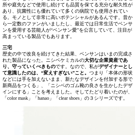
所や庭先などで使用し続けても品質を保てる充分な耐久性が
あり、抗菌性にも優れていて多くの病院でも使用されてい
る。モノとして非常に高いポテンシャルがあるんです。昔か
ら一定数のファンがいましたし、最近では日常生活でベンサ
ンを愛用する芸能人が“ベンサン愛”を公言していて、注目が
高まっている製品でもあります。
三宅
歴史の中で改良を続けてきた結果、ベンサンはいまの完成さ
れた製品になった。ニシベケミカルの
大切な企業資産であ
り、守っていくべきもの
です。なので、私が
デザイナーとし
て意識したのは、“変えすぎない”こと。
つまり「本体の形状
などには手を加えないまま、新たなデザインを付加する形で
新商品をつくる」、「ニシベのゴム靴の良さを生かしたデザ
インにする」ことを考えました。そしてたどり着いたのが、
「color mask」「hanao」「clear shoes」の３シリーズです。