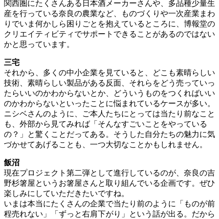
関西圏にたくさんある日本酒メーカーさんや、多品種少量生
産を行っている奈良の農業など、ものづくりや一次産業まわ
りでいま何かしら困りごとを抱えているところに、博報堂の
クリエイティビティでサポートできることがあるのではない
かと思っています。
三宅
それから、多くの中小企業を見ていると、どこも素晴らしい
技術、素晴らしい製品がある反面、それらをどう売っていっ
たらいいのかわからないとか、どういうものをつくればいい
のかわからないといったことに悩まれているケースが多い。
ニシベさんのように、ご本人たちにとっては当たり前なこと
も、外部から見てみれば「そんなすごいことをやっている
の？」と驚くことだってある。そうした自分たちの魅力に気
づかせてあげることも、一つ大切なことかもしれません。
飯沼
現在プロジェクト第二弾として進行しているのが、奈良の吉
野杉箸屋というお箸屋さんと取り組んでいる企画です。ぜひ
楽しみにしていただきたいですね。
いまは本当にたくさんの企業で当たり前のように「ものが前
程売れない」「ずっと右肩下がり」という話が出る。だから