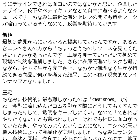
うにデザインできれば面白いのではないかと思い、企画した
デザイン。靴下やペディキュアなどで自由に遊べるようなシ
ューズです。ちなみに最近は海外セレブの間でも透明ブーツ
が流行っているそうなので、反響を期待しています。
飯沼
最初は夢見がちにいろいろと提案していたんですが、あると
きニシベさんの方から「ちょっとうちのリソースを見てくだ
さい」と話があったんです。工場を見せていただいて初めて
現場の制約を理解しました。さらに在庫管理のリスクも避け
ながら、社内で生産を完了させ、なおかつ無理なく生産が持
続できる商品は何かを考えた結果、この３種が現実的なライ
ンナップとなりました。
三宅
ちなみに技術的に最も難しかったのは「clear shoes」です
ね。金型に流し込んだゴムを剥がす際にどうしてもくすんで
しまったりして、透明をキープしにくい。なので「できれば
やりたくない」とも言われました。それでも社長に面白がっ
ていただき、やってみようということになり、ニシベの高い
職人技術によって商品化が実現しました。ちなみにサンダ
ル、鼻緒と同様、奈良では靴下の生産もさかんなので、地元