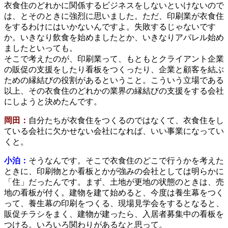
衣食住のどれかに関係するビジネスをしないといけないので
は、とそのときに強烈に思いました。ただ、印刷業が衣食住
をするわけにはいかないんですよ。失敗するじゃないです
か。いきなり飲食を始めましたとか、いきなりアパレル始め
ましたといっても。
そこで考えたのが、印刷業って、もともとクライアント企業
の販促の支援をしたり看板をつくったり、企業と顧客を結ぶ
ための縁結びの役割があるということ。こういう立場である
以上、その衣食住のどれかの業界の縁結びの支援をする会社
にしようと決めたんです。
岡田：
自分たちが衣食住をつくるのではなくて、衣食住をし
ている会社に欠かせない会社になれば、いい事業になってい
くと。
小泊：
そうなんです。そこで衣食住のどこで行うかを考えた
ときに、印刷物とか看板とかが強みの会社としては明らかに
「住」だったんです。まず、土地が更地の状態のときは、売
地の看板が付く。建物を建て始めると、今度は養生幕をつく
って、養生幕の印刷をつくる、現場見学会をするとなると、
販促チラシをまく、建物が建ったら、入居者募集中の看板を
つける。いろいろ関わりがあるなと思って。