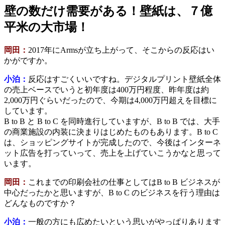
壁の数だけ需要がある！壁紙は、７億
平米の大市場！
岡田：
2017年にArmsが立ち上がって、そこからの反応はい
かがですか。
小泊：
反応はすごくいいですね。デジタルプリント壁紙全体
の売上ベースでいうと初年度は400万円程度、昨年度は約
2,000万円ぐらいだったので、今期は4,000万円超えを目標に
しています。
B to B と B to C を同時進行していますが、B to B では、大手
の商業施設の内装に決まりはじめたものもあります。B to C
は、ショッピングサイトが完成したので、今後はインターネ
ット広告を打っていって、売上を上げていこうかなと思って
います。
岡田：
これまでの印刷会社の仕事としてはB to B ビジネスが
中心だったかと思いますが、B to C のビジネスを行う理由は
どんなものですか？
小泊：
一般の方にも広めたいという思いがやっぱりあります