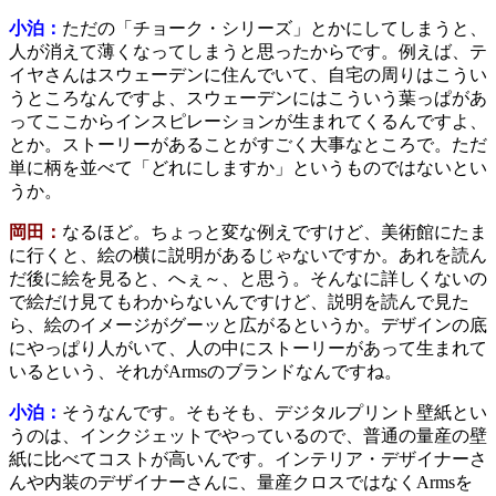
小泊：
ただの「チョーク・シリーズ」とかにしてしまうと、
人が消えて薄くなってしまうと思ったからです。例えば、テ
イヤさんはスウェーデンに住んでいて、自宅の周りはこうい
うところなんですよ、スウェーデンにはこういう葉っぱがあ
ってここからインスピレーションが生まれてくるんですよ、
とか。ストーリーがあることがすごく大事なところで。ただ
単に柄を並べて「どれにしますか」というものではないとい
うか。
岡田：
なるほど。ちょっと変な例えですけど、美術館にたま
に行くと、絵の横に説明があるじゃないですか。あれを読ん
だ後に絵を見ると、へぇ～、と思う。そんなに詳しくないの
で絵だけ見てもわからないんですけど、説明を読んで見た
ら、絵のイメージがグーッと広がるというか。デザインの底
にやっぱり人がいて、人の中にストーリーがあって生まれて
いるという、それがArmsのブランドなんですね。
小泊：
そうなんです。そもそも、デジタルプリント壁紙とい
うのは、インクジェットでやっているので、普通の量産の壁
紙に比べてコストが高いんです。インテリア・デザイナーさ
んや内装のデザイナーさんに、量産クロスではなくArmsを