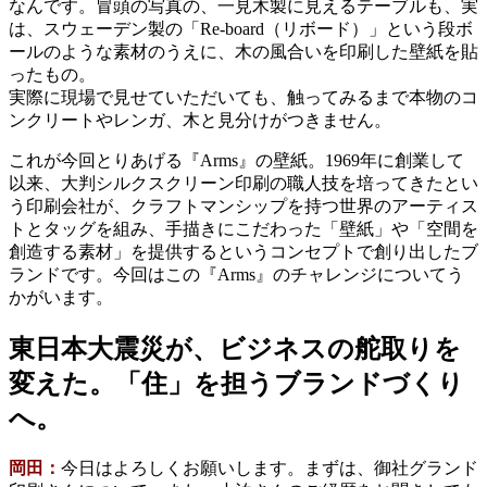
なんです。冒頭の写真の、一見木製に見えるテーブルも、実
は、スウェーデン製の「Re-board（リボード）」という段ボ
ールのような素材のうえに、木の風合いを印刷した壁紙を貼
ったもの。
実際に現場で見せていただいても、触ってみるまで本物のコ
ンクリートやレンガ、木と見分けがつきません。
これが今回とりあげる『Arms』の壁紙。1969年に創業して
以来、大判シルクスクリーン印刷の職人技を培ってきたとい
う印刷会社が、クラフトマンシップを持つ世界のアーティス
トとタッグを組み、手描きにこだわった「壁紙」や「空間を
創造する素材」を提供するというコンセプトで創り出したブ
ランドです。今回はこの『Arms』のチャレンジについてう
かがいます。
東日本大震災が、ビジネスの舵取りを
変えた。「住」を担うブランドづくり
へ。
岡田：
今日はよろしくお願いします。まずは、御社グランド