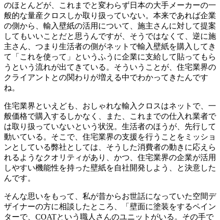
のほとんどが、これまでと変わらず日本の大手メーカーの一
般的な量産クロスしか取り扱っていない。本来であれば企業
の側から、輸入壁紙の活用について、施主さんに対して提案
してもいいことだと思うんですが、そうではなくて、逆に施
主さん、つまり生活者の側がネットで輸入壁紙を購入してき
て「これを使って」というふうに企業に支給して貼ってもら
うという流れが出てきている。そういうことが、住宅業界の
クライアントとの関わりが増える中でわかってきたんです
ね。
住宅業界といえども、おしゃれな輸入クロスはネットで、一
般価格で購入するしかなく、また、これまでの仕入れ業者で
は取り扱っていないという状況。生活者のほうが、先行して
動いている。そこで、住宅業界の支援を行うことをミッショ
ンとしている弊社としては、そうした消費者の動きに応えら
れるようなクオリティがあり、かつ、住宅業界の企業が活用
しやすい機能性を持った壁紙を自社開発しよう、と決意した
んです。
そんな思いをもって、私が昔からお世話になっていた空間デ
ザイナーの方に相談したところ、「壁面に塗装をするペイン
ターで、COATという職人さんのユニットがいる。その手で