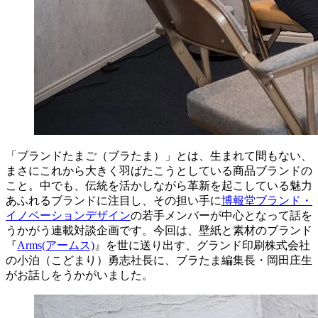
「ブランドたまご（ブラたま）」とは、生まれて間もない、
まさにこれから大きく羽ばたこうとしている商品ブランドの
こと。中でも、伝統を活かしながら革新を起こしている魅力
あふれるブランドに注目し、その担い手に
博報堂ブランド・
イノベーションデザイン
の若手メンバーが中心となって話を
うかがう連載対談企画です。今回は、壁紙と素材のブランド
『
Arms(アームス)
』を世に送り出す、グランド印刷株式会社
の小泊（こどまり）勇志社長に、ブラたま編集長・岡田庄生
がお話しをうかがいました。