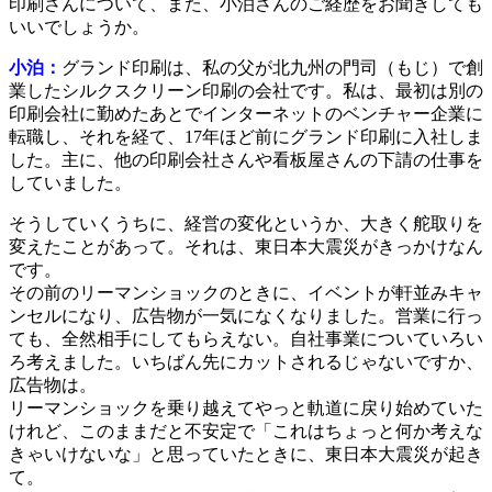
印刷さんについて、また、小泊さんのご経歴をお聞きしても
いいでしょうか。
小泊：
グランド印刷は、私の父が北九州の門司（もじ）で創
業したシルクスクリーン印刷の会社です。私は、最初は別の
印刷会社に勤めたあとでインターネットのベンチャー企業に
転職し、それを経て、17年ほど前にグランド印刷に入社しま
した。主に、他の印刷会社さんや看板屋さんの下請の仕事を
していました。
そうしていくうちに、経営の変化というか、大きく舵取りを
変えたことがあって。それは、東日本大震災がきっかけなん
です。
その前のリーマンショックのときに、イベントが軒並みキャ
ンセルになり、広告物が一気になくなりました。営業に行っ
ても、全然相手にしてもらえない。自社事業についていろい
ろ考えました。いちばん先にカットされるじゃないですか、
広告物は。
リーマンショックを乗り越えてやっと軌道に戻り始めていた
けれど、このままだと不安定で「これはちょっと何か考えな
きゃいけないな」と思っていたときに、東日本大震災が起き
て。