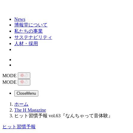
News
博報堂について
私たちの事業
サステナビリティ
人材・採用
MODE
MODE
Close
Menu
ホーム
The H Magazine
ヒット習慣予報 vol.63『なんちゃって音体験』
ヒット習慣予報