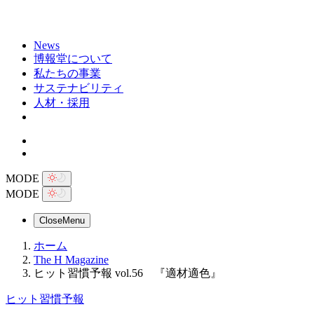
News
博報堂について
私たちの事業
サステナビリティ
人材・採用
MODE
MODE
Close
Menu
ホーム
The H Magazine
ヒット習慣予報 vol.56 『適材適色』
ヒット習慣予報