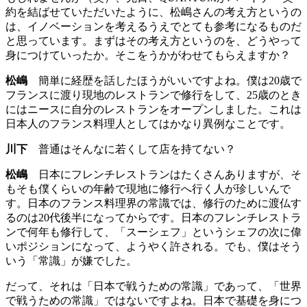
約を結ばせていただいたように、松嶋さんの考え方というの
は、イノベーションを考えるうえでとても参考になるものだ
と思っています。まずはその考え方というのを、どうやって
身につけていったか。そこをうかがわせてもらえますか？
松嶋
簡単に経歴を話したほうがいいですよね。僕は20歳で
フランスに渡り現地のレストランで修行をして、25歳のとき
にはニースに自分のレストランをオープンしました。これは
日本人のフランス料理人としてはかなり異例なことです。
川下
普通はそんなに若くして店を持てない？
松嶋
日本にフレンチレストランはたくさんありますが、そ
もそも僕くらいの年齢で現地に修行へ行く人が珍しいんで
す。日本のフランス料理界の常識では、修行のために渡仏す
るのは20代後半になってからです。日本のフレンチレストラ
ンで何年も修行して、「スーシェフ」というシェフの次に偉
いポジションになって、ようやく許される。でも、僕はそう
いう「常識」が嫌でした。
だって、それは「日本で戦うための常識」であって、「世界
で戦うための常識」ではないですよね。日本で基礎を身につ