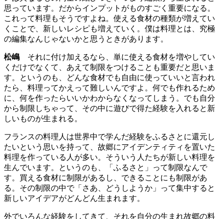
思っています。だからインプットがものすごく重要になる。
これって料理もそうですよね。使える食材の種類が増えてい
くことで、新しいレシピも増えていく。僕は料理とは、究極
の編集なんじゃないかと思うときがあります。
松嶋
それに付け加えるなら、単に使える食材を増やしてい
くだけでなくて、あえて制限をつけることも重要だと思いま
す。というのも、どんな食材でも自由に使っていいと言われ
たら、料理ってかえって難しいんですよ。何でも作れるため
に、何を作ったらいいかわからなくなってしまう。でも自分
から制限しちゃって、その中に遊びで得た経験を入れると新
しいものが生まれる。
フランスの料理人は世界中で学んだ経験をふるさとに還元し
たいという思いを持って、故郷にアイデンティティを置いた
料理を作っている人が多い。そういう人たちが新しい料理を
生んでいます。というのも、「ふるさと」って制限なんで
す。買える食材に制限があるし、できることにも制限があ
る。その制限の中で「さあ、どうしようか」って集中すると
新しいアイデアがどんどん生まれます。
外でいろんな経験をしてきて、それを自分の生まれ故郷の料