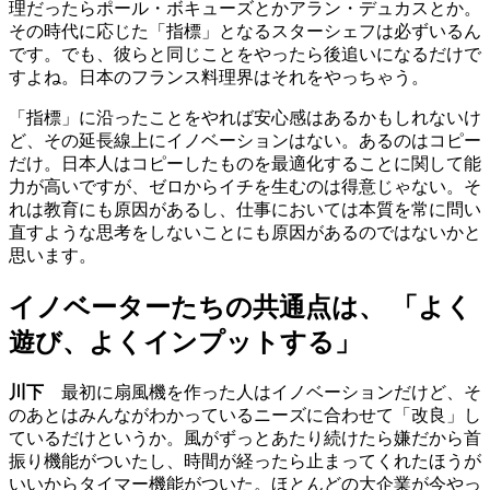
理だったらポール・ボキューズとかアラン・デュカスとか。
その時代に応じた「指標」となるスターシェフは必ずいるん
です。でも、彼らと同じことをやったら後追いになるだけで
すよね。日本のフランス料理界はそれをやっちゃう。
「指標」に沿ったことをやれば安心感はあるかもしれないけ
ど、その延長線上にイノベーションはない。あるのはコピー
だけ。日本人はコピーしたものを最適化することに関して能
力が高いですが、ゼロからイチを生むのは得意じゃない。そ
れは教育にも原因があるし、仕事においては本質を常に問い
直すような思考をしないことにも原因があるのではないかと
思います。
イノベーターたちの共通点は、 「よく
遊び、よくインプットする」
川下
最初に扇風機を作った人はイノベーションだけど、そ
のあとはみんながわかっているニーズに合わせて「改良」し
ているだけというか。風がずっとあたり続けたら嫌だから首
振り機能がついたし、時間が経ったら止まってくれたほうが
いいからタイマー機能がついた。ほとんどの大企業が今やっ