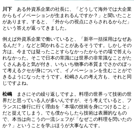
川下
ある外資系企業の社長に、「どうして海外では大企業
からもイノベーションが生まれるんですか？」と聞いたこと
があります。すると、「外からの視点にさらされるからだ」
という答えが返ってきました。
例えば外資系企業で働いていると、「新卒一括採用はなぜあ
るんだ？」などと聞かれることがあるそうです。しかしその
方は、今までは疑ったことすらなかったからその場で答えら
れなかった。そこで日本の常識には世界の非常識なことがた
くさんあると気が付き、いちいち物事の本質までさかのぼっ
て考えるクセが身について、イノベーションを生むことがで
きるようになったそうです。松嶋さんの考え方も、それと同
じですよね。
松嶋
まさにその繰り返しですよ。料理の世界って技術の世
界だと思っている人が多いんですが、そう考えていると、フ
ランスに修行に行く理由を「本場の技術を身につけること」
だと捉えてしまう。でも僕からしたら技術は表層的なもの
で、本当は向こうの一流シェフが「なぜこの料理を閃いたの
か？」ということを学ぶほうが大事なんです。