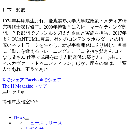
川下 和彦
1974年兵庫県生まれ。慶應義塾大学大学院政策・メディア研
究科修士課程修了。2000年博報堂に入社、マーケティング部
門、ＰＲ部門でジャンルを超えた企画と実施を担当。2017年
よりQUANTUMに兼属、社外のコンテンツホルダーとの幅
広いネットワークを生かし、新規事業開発に取り組む。著書
に『勤力を鍛えるトレーニング』、『コネ持ち父さん コネ
なし父さん 仕事で成果を出す人間関係の築き方』（共にデ
ィスカヴァー・トゥエンティワン）ほか。座右の銘は、「変
人であれ、不良であれ」。
Xでシェア
Facebookでシェア
The H Magazineトップ
Page Top
博報堂広報室SNS
News
ニュースリリース
お知らせ