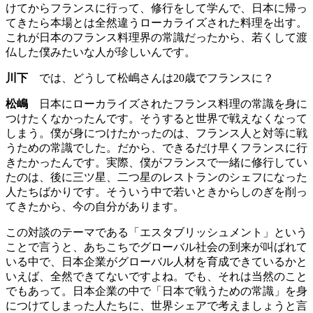
けてからフランスに行って、修行をして学んで、日本に帰っ
てきたら本場とは全然違うローカライズされた料理を出す。
これが日本のフランス料理界の常識だったから、若くして渡
仏した僕みたいな人が珍しいんです。
川下
では、どうして松嶋さんは20歳でフランスに？
松嶋
日本にローカライズされたフランス料理の常識を身に
つけたくなかったんです。そうすると世界で戦えなくなって
しまう。僕が身につけたかったのは、フランス人と対等に戦
うための常識でした。だから、できるだけ早くフランスに行
きたかったんです。実際、僕がフランスで一緒に修行してい
たのは、後に三ツ星、二つ星のレストランのシェフになった
人たちばかりです。そういう中で若いときからしのぎを削っ
てきたから、今の自分があります。
この対談のテーマである「エスタブリッシュメント」という
ことで言うと、あちこちでグローバル社会の到来が叫ばれて
いる中で、日本企業がグローバル人材を育成できているかと
いえば、全然できてないですよね。でも、それは当然のこと
でもあって。日本企業の中で「日本で戦うための常識」を身
につけてしまった人たちに、世界シェアで考えましょうと言