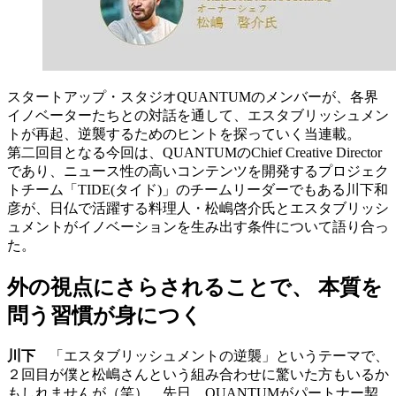
スタートアップ・スタジオQUANTUMのメンバーが、各界
イノベーターたちとの対話を通して、エスタブリッシュメン
トが再起、逆襲するためのヒントを探っていく当連載。
第二回目となる今回は、QUANTUMのChief Creative Director
であり、ニュース性の高いコンテンツを開発するプロジェク
トチーム「TIDE(タイド)」のチームリーダーでもある川下和
彦が、日仏で活躍する料理人・松嶋啓介氏とエスタブリッシ
ュメントがイノベーションを生み出す条件について語り合っ
た。
外の視点にさらされることで、 本質を
問う習慣が身につく
川下
「エスタブリッシュメントの逆襲」というテーマで、
２回目が僕と松嶋さんという組み合わせに驚いた方もいるか
もしれませんが（笑）、先日、QUANTUMがパートナー契