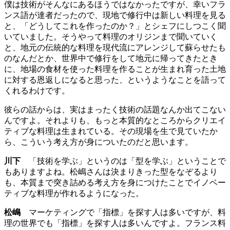
僕は技術がそんなにあるほうではなかったですが、幸いフラ
ンス語が達者だったので、現地で修行中は新しい料理を見る
と、「どうしてこれを作ったのか？」とシェフにしつこく聞
いていました。そうやって料理のオリジンまで聞いていく
と、地元の伝統的な料理を現代流にアレンジして蘇らせたも
のなんだとか、世界中で修行をして地元に帰ってきたとき
に、地場の食材を使った料理を作ることが生まれ育った土地
に対する恩返しになると思った、というようなことを語って
くれるわけです。
彼らの話からは、実はまったく技術の話題なんか出てこない
んですよ。それよりも、もっと本質的なところからクリエイ
ティブな料理は生まれている。その現場を生で見ていたか
ら、こういう考え方が身についたのだと思います。
川下
「技術を学ぶ」というのは「型を学ぶ」ということで
もありますよね。松嶋さんは決まりきった型をなぞるより
も、本質まで突き詰める考え方を身につけたことでイノベー
ティブな料理が作れるようになった。
松嶋
マーケティングで「指標」を探す人は多いですが、料
理の世界でも「指標」を探す人は多いんですよ。フランス料