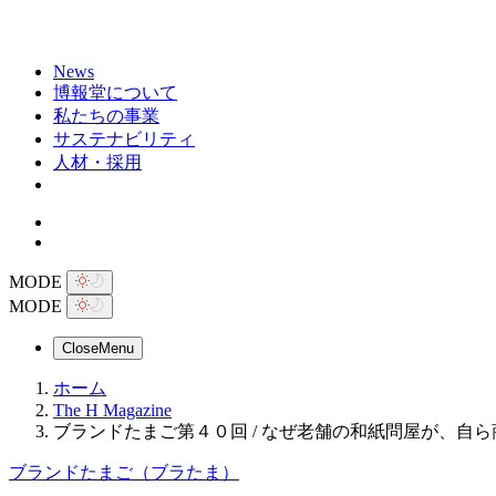
News
博報堂について
私たちの事業
サステナビリティ
人材・採用
MODE
MODE
Close
Menu
ホーム
The H Magazine
ブランドたまご第４０回 / なぜ老舗の和紙問屋が、自
ブランドたまご（ブラたま）