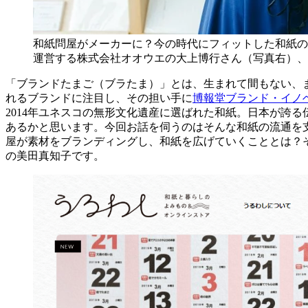
和紙問屋がメーカーに？今の時代にフィットした和紙の
運営する株式会社オオウエの大上博行さん（写真右）、
「ブランドたまご（ブラたま）」とは、生まれて間もない、
れるブランドに注目し、その担い手に
博報堂ブランド・イノ
2014年ユネスコの無形文化遺産に選ばれた和紙。日本が誇
あるかと思います。今回お話を伺うのはそんな和紙の流通を
屋が素材をブランディングし、和紙を広げていくこととは？
の美田真知子です。