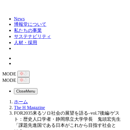
News
博報堂について
私たちの事業
サステナビリティ
人材・採用
MODE
MODE
Close
Menu
ホーム
The H Magazine
FOR2035来るソロ社会の展望を語る–vol.7後編/ゲス
ト：歴史人口学者・静岡県立大学学長 鬼頭宏先生
「課題先進国である日本がこれから目指す社会と