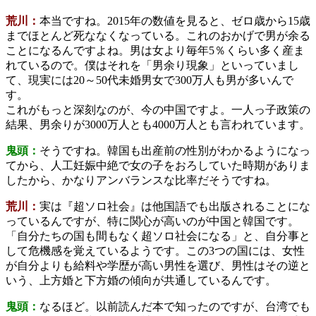
荒川：
本当ですね。2015年の数値を見ると、ゼロ歳から15歳
までほとんど死ななくなっている。これのおかげで男が余る
ことになるんですよね。男は女より毎年5％くらい多く産ま
れているので。僕はそれを「男余り現象」といっていまし
て、現実には20～50代未婚男女で300万人も男が多いんで
す。
これがもっと深刻なのが、今の中国ですよ。一人っ子政策の
結果、男余りが3000万人とも4000万人とも言われています。
鬼頭：
そうですね。韓国も出産前の性別がわかるようになっ
てから、人工妊娠中絶で女の子をおろしていた時期がありま
したから、かなりアンバランスな比率だそうですね。
荒川：
実は『超ソロ社会』は他国語でも出版されることにな
っているんですが、特に関心が高いのが中国と韓国です。
「自分たちの国も間もなく超ソロ社会になる」と、自分事と
して危機感を覚えているようです。この3つの国には、女性
が自分よりも給料や学歴が高い男性を選び、男性はその逆と
いう、上方婚と下方婚の傾向が共通しているんです。
鬼頭：
なるほど。以前読んだ本で知ったのですが、台湾でも