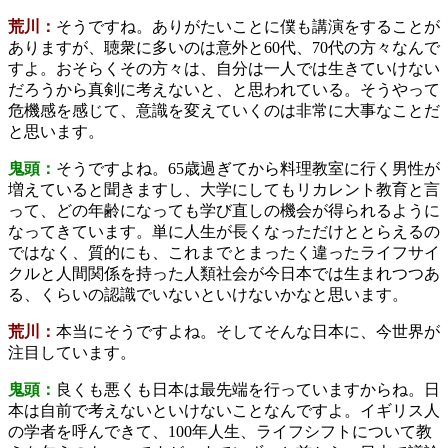
荒川：
そうですね。ありがたいことに僕も講演をすることが
ありますが、聴衆に多いのは意外と60代、70代の方々なんで
すよ。おそらくその方々は、自分は一人では生きていけない
だろうから真剣に考えないと、と思われている。そうやって
危機感を感じて、意識を変えていくのは非常に大事なことだ
と思います。
鬼頭：
そうですよね。65歳過ぎてから料理教室に行く男性が
増えていると聞きますし、大学にしてもリカレント教育と言
って、どの年齢になっても学び直しの機会が得られるように
なってきています。単に人生が長くなっただけととらえるの
ではなく、質的にも、これまでとまったく違ったライフサイ
クルと人間関係を持った人類社会が今日本では生まれつつあ
る、くらいの認識でいないといけないかなと思います。
荒川：
本当にそうですよね。そしてそんな日本に、今世界が
注目しています。
鬼頭：
良くも悪くも日本は最先端を行っていますからね。日
本は自前で考えないといけないことなんですよ。イギリス人
の学者を呼んできて、100年人生、ライフシフトについて教