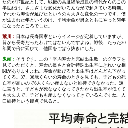
たのが17世紀として、戦後の高度経済成長の時代からのこの
半世紀は、さまざまな変化がいろんな形で起きている時期。
それから寿命が延びたというのも大きな変化の一つです。僕
が生まれた年というのは、平均余命が男女ともにやっと50年
になったところでした。
荒川：
日本は長寿国家というイメージが定着していますが、
昔から長寿だったわけではないんですよね。戦後、たった30
年間で倍に延びて、他国をごぼう抜きにした。
鬼頭：
そうです。この「平均寿命と完結出生数」のグラフを
見ていただくと、寿命の長さと合計特殊出生率にきれいな相
関がありますよね。寿命が延びると出生率はどんどん下がっ
てくる。37、38歳くらいの寿命のときを見ても、子どもの死
亡率が高いので6人くらい産まないと維持できなかった。逆
に言うと、子どもが死ななくなってきたから出生率が低くて
も大丈夫で、子どもも産まなくなってきているんですね。人
口維持という観点で見ると。