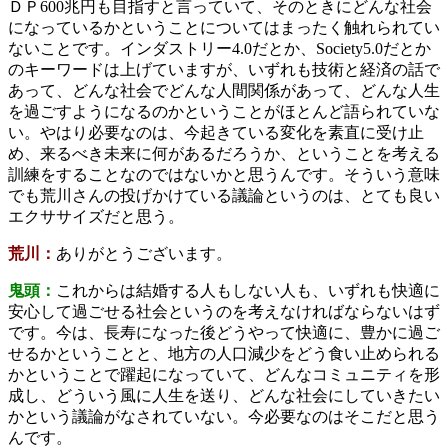
ＤＰ600兆円も目指すと言っていて、そのときにどんな社会
になっているかということについてはまったく触れられてい
ないことです。インダストリー4.0だとか、Society5.0だとか
のキーワードは上げていますが、いずれも技術と経済の話で
あって、どんな社会でどんな人間関係があって、どんな人生
を過ごすようになるのかということがほとんど語られていな
い。やはり必要なのは、今起きている変化を素直に受け止
め、来るべき未来に何があるだろうか、ということを考える
訓練をすることなのではないかと思うんです。そういう意味
でも荒川さんの投げかけている議論というのは、とても良い
エクササイズだと思う。
荒川：
ありがとうございます。
鬼頭：
これからは結婚する人もしない人も、いずれも快適に
安心して過ごせる社会というのを考えなければならないはず
です。今は、長寿になった後どうやって快適に、豊かに過ご
せるかということと、地方の人口減少をどう食い止められる
かということで躍起になっていて、どんなコミュニティを形
成し、どういう風に人生を送り、どんな社会にしていきたい
かという議論がなされていない。今必要なのはそこだと思う
んです。