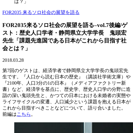
は？」
FOR2035 来るソロ社会の展望を語る
FOR2035来るソロ社会の展望を語る–vol.7後編/ゲ
スト：歴史人口学者・静岡県立大学学長 鬼頭宏
先生「課題先進国である日本がこれから目指す社
会とは？」
2018.03.28
第7回のゲストは、経済学者で静岡県立大学学長の鬼頭宏先
生です。『人口から読む日本の歴史』（講談社学術文庫）や
『2100年、人口3分の1の日本』（メディアファクトリー新
書）など、経済学を基点に、歴史学、歴史人口学の分野に造
詣の深い鬼頭先生と、かつての日本における未婚者の実態や
ライフサイクルの変遷、人口減少という課題を抱える日本が
これから目指すべきことなどについて、語り合いました。
前編は
こちら
。