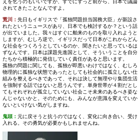
えを乞うのもいいですが、すでにずっと前から、日本で議論
されてきたことなんですよ。
荒川：
先日もイギリスで「孤独問題担当国務大臣」が新設さ
れたというニュースがあり、日本でも検討するか？という話
が出ていました。我々はすぐに舶来のものを取り入れようと
しますが、むしろ逆で、イギリスだって日本がこれからどん
な社会をつくろうとしているのか、聞きたいと思っているは
ずなんです。日本は課題先進国として、そういうことを自分
たちから積極的に発信していく責任があると思います。
孤独の問題に関しても、孤独が即悪いわけではなく、むしろ
物理的に孤独な状態であったとしても社会的に孤立しない仕
組みを整えるべきであって、それは決して無理やり集団生活
を強制する話ではないと思うんです。単身世帯が４割だとし
てもそれぞれが孤立していない社会こそ未来のあるべき姿な
んじゃないかと。そのためにも、みんなが意識を変えていか
ないといけない気がしますね。
鬼頭：
元に戻そうと抗うのではなく、変化に向き合い、受け
入れる。その勇気が必要かもしれませんね。