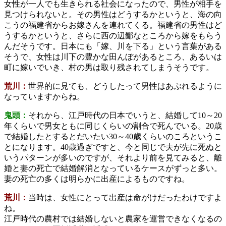
女性が一人でも生きられる社会になったので、男性が相手を
見つけられないと。その男性はどうするかというと、海の向
こうの福建省からお嫁さんを連れてくる。福建省の男性はど
うするかというと、さらに西の辺鄙なところから嫁をもらう
んだそうです。日本にも「嫁、川を下る」という言葉がある
そうで、女性は川下の豊かな田んぼがあるところ、あるいは
町に嫁いでいき、村の男は取り残されてしまうそうです。
荒川：
世界的に見ても、どうしたって男性はあぶれるように
なっていますからね。
鬼頭：
それから、江戸時代の日本でいうと、結婚して10～20
年くらいで男女ともに同じくらいの割合で死んでいる。20歳
で結婚したとするとだいたい30～40歳くらいのころというこ
とになります。40歳過ぎですと、今と同じで夫が先に死ぬと
いうパターンが多いのですが、それより前を見てみると、離
婚と妻の死亡で結婚解消となっているケースがずっと多い。
妻の死亡の多くは明らかに出産によるものですね。
荒川：
当時は、女性にとって出産は命がけだったわけですよ
ね。
江戸時代の農村では結婚しないと農家を運営できなくなるの