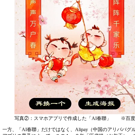
写真②：スマホアプリで作成した「AI春聯」 ※百
一方、「AI春聯」だけではなく、Alipay（中国のアリババグ