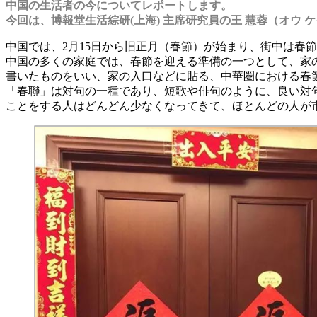
中国の生活者の今についてレポートします。
今回は、博報堂生活綜研(上海) 主席研究員の王 慧蓉（オウ
中国では、2月15日から旧正月（春節）が始まり、街中は春
中国の多くの家庭では、春節を迎える準備の一つとして、家
書いたものをいい、家の入口などに貼る、中華圏における春
「春聯」は対句の一種であり、短歌や俳句のように、良い対
ことをする人はどんどん少なくなってきて、ほとんどの人が