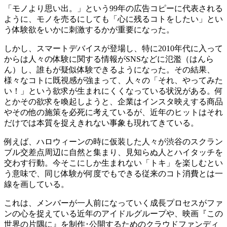
「モノより思い出。」という99年の広告コピーに代表される
ように、モノを売るにしても「心に残るコトをしたい」とい
う体験欲をいかに刺激するかが重要になった。
しかし、スマートデバイスが登場し、特に2010年代に入って
からは人々の体験に関する情報がSNSなどに氾濫（はんら
ん）し、誰もが疑似体験できるようになった。その結果、
様々なコトに既視感が強まって、人々の「それ、やってみた
い！」という欲求が生まれにくくなっている状況がある。何
とかその欲求を喚起しようと、企業はインスタ映えする商品
やその他の施策を必死に考えているが、近年のヒットはそれ
だけでは本質を捉えきれない事象も現れてきている。
例えば、ハロウィーンの時に仮装した人々が渋谷のスクラン
ブル交差点周辺に自然と集まり、見知らぬ人とハイタッチを
交わす行動。今そこにしか生まれない「トキ」を楽しむとい
う意味で、同じ体験が何度でもできる従来のコト消費とは一
線を画している。
これは、メンバーが一人前になっていく成長プロセスがファ
ンの心を捉えている近年のアイドルグループや、映画『この
世界の片隅に』を制作･公開するためのクラウドファンディ