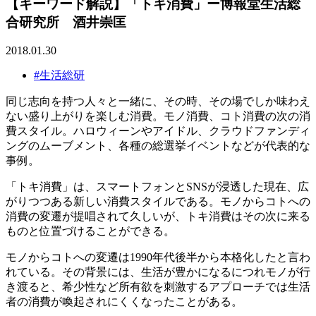
【キーワード解説】「トキ消費」ー博報堂生活総
合研究所 酒井崇匡
2018.01.30
#生活総研
同じ志向を持つ人々と一緒に、その時、その場でしか味わえ
ない盛り上がりを楽しむ消費。モノ消費、コト消費の次の消
費スタイル。ハロウィーンやアイドル、クラウドファンディ
ングのムーブメント、各種の総選挙イベントなどが代表的な
事例。
「トキ消費」は、スマートフォンとSNSが浸透した現在、広
がりつつある新しい消費スタイルである。モノからコトへの
消費の変遷が提唱されて久しいが、トキ消費はその次に来る
ものと位置づけることができる。
モノからコトへの変遷は1990年代後半から本格化したと言わ
れている。その背景には、生活が豊かになるにつれモノが行
き渡ると、希少性など所有欲を刺激するアプローチでは生活
者の消費が喚起されにくくなったことがある。