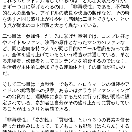
これらのヒットに共通しているのは、どんな要素だろうか。
まず一つ目に挙げられるのは、「非再現性」である。不作為
的な人の集合や、アイドルの成長や映画の製作など、その時
を逃すと同じ盛り上がりや同じ感動は二度とできない、とい
う点が従来のコト消費と大きく異なっている。
二つ目は「参加性」だ。先に挙げた事例では、コスプレ好き
やアイドルファン、映画の原作となったマンガのファンな
ど、同じ志向を持つ人々が同じ目的やゴール意識を持って集
い、全体を盛り上げているという構造が共通している。単な
る来場者、傍観者としてコンテンツを消費するのではなく、
生活者が主体的に参加できる運動体としての側面が強いの
だ。
そして三つ目は「貢献性」である。ハロウィーンの仮装やア
イドルの総選挙への投票、あるいはクラウドファンディング
への出資など、運動体に参加するために行う行動が明確に設
定されている。参加者は自分がその盛り上がりに貢献してい
ることがはっきりと実感できる。
「非再現性」「参加性」「貢献性」という３つの要素を併せ
持った仕組みによって、モノもコトも氾濫（はんらん）する