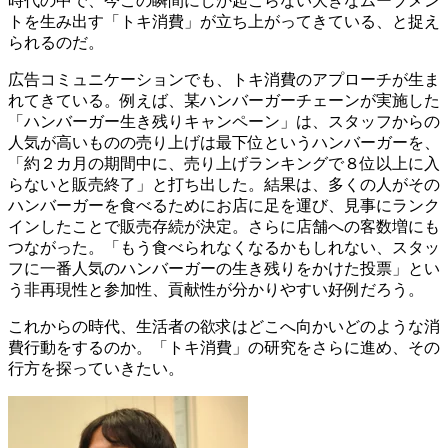
時代の中で、今この瞬間にしか起こらない大きなムーブメン
トを生み出す「トキ消費」が立ち上がってきている、と捉え
られるのだ。
広告コミュニケーションでも、トキ消費のアプローチが生ま
れてきている。例えば、某ハンバーガーチェーンが実施した
「ハンバーガー生き残りキャンペーン」は、スタッフからの
人気が高いものの売り上げは最下位というハンバーガーを、
「約２カ月の期間中に、売り上げランキングで８位以上に入
らないと販売終了」と打ち出した。結果は、多くの人がその
ハンバーガーを食べるためにお店に足を運び、見事にランク
インしたことで販売存続が決定。さらに店舗への客数増にも
つながった。「もう食べられなくなるかもしれない、スタッ
フに一番人気のハンバーガーの生き残りをかけた投票」とい
う非再現性と参加性、貢献性が分かりやすい好例だろう。
これからの時代、生活者の欲求はどこへ向かいどのような消
費行動をするのか。「トキ消費」の研究をさらに進め、その
行方を探っていきたい。