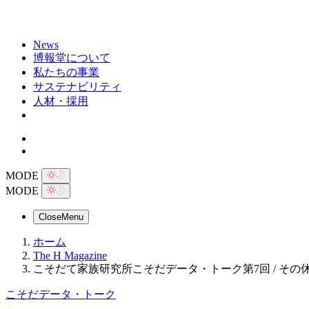
News
博報堂について
私たちの事業
サステナビリティ
人材・採用
MODE
MODE
Close
Menu
ホーム
The H Magazine
こそだて家族研究所こそだデータ・トーク第7回 / そ
こそだデータ・トーク