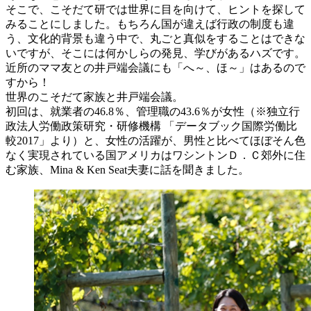
そこで、こそだて研では世界に目を向けて、ヒントを探して
みることにしました。もちろん国が違えば行政の制度も違
う、文化的背景も違う中で、丸ごと真似をすることはできな
いですが、そこには何かしらの発見、学びがあるハズです。
近所のママ友との井戸端会議にも「へ～、ほ～」はあるので
すから！
世界のこそだて家族と井戸端会議。
初回は、就業者の46.8％、管理職の43.6％が女性（※独立行
政法人労働政策研究・研修機構 「データブック国際労働比
較2017」より）と、女性の活躍が、男性と比べてほぼそん色
なく実現されている国アメリカはワシントンＤ．Ｃ郊外に住
む家族、Mina & Ken Seat夫妻に話を聞きました。