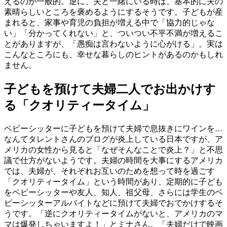
えるのが一般的。逆に、夫と一緒にいる時は、基本的に夫の
素晴らしいところを褒めるようにするそうです。子どもが産
まれると、家事や育児の負担が増える中で「協力的じゃな
い」「分かってくれない」と、ついつい不平不満が増えるこ
とがありますが、「愚痴は言わないように心がける」。実は
こんなところにも、幸せな暮らしのヒントがあるのかもしれ
ません。
子どもを預けて夫婦二人でお出かけす
る「クオリティータイム」
ベビーシッターに子どもを預けて夫婦で息抜きにワインを…
なんてタレントさんのブログが炎上している日本ですが、ア
メリカの女性から見ると「なぜそんなことで炎上？」と不思
議で仕方がないようです。夫婦の時間を大事にするアメリカ
では、夫婦が、それぞれお互いのためを想って時を過ごす
「クオリティータイム」という時間があり、定期的に子ども
をベビーシッターや友人、知人、祖父母、さらには学生のベ
ビーシッターアルバイトなどに預けて夫婦でおでかけするそ
うです。「逆にクオリティータイムがないと、アメリカのマ
マは爆発しちゃいますよ！」とミナさん。「夫婦だけで映画