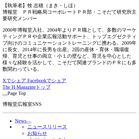
【執筆者】牧 志穂（まき・しほ）
博報堂 ＰＲ戦略局コーポレートＰＲ部・こそだて研究所主
要研究メンバー
2000年博報堂入社。2004年よりＰＲ職として、多数のマーケ
ティングＰＲや企業広報活動サポート、トップエグゼクティ
ブ向けのコミュニケーショントレーニングに携わる。2009年
に長女、2014年に長男を出産。2回の産休・育休・職場復
帰、育児と仕事の両立・小１の壁など、育児を中心とした
様々な経験を活かして、こそだて関連ブランドのＰＲにも多
数関わっている。
Xでシェア
Facebookでシェア
The H Magazineトップ
Page Top
博報堂広報室SNS
News
ニュースリリース
お知らせ