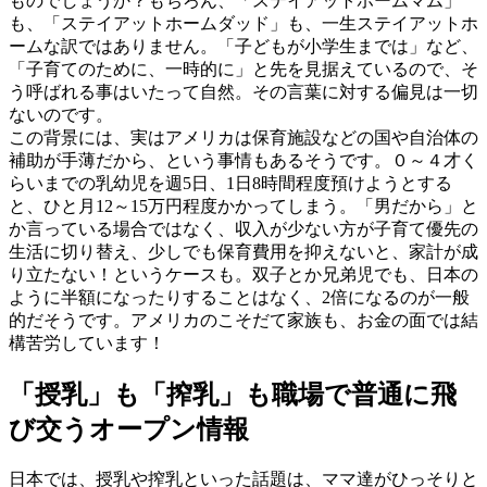
ものでしょうか？もちろん、「ステイアットホームマム」
も、「ステイアットホームダッド」も、一生ステイアットホ
ームな訳ではありません。「子どもが小学生までは」など、
「子育てのために、一時的に」と先を見据えているので、そ
う呼ばれる事はいたって自然。その言葉に対する偏見は一切
ないのです。
この背景には、実はアメリカは保育施設などの国や自治体の
補助が手薄だから、という事情もあるそうです。０～４才く
らいまでの乳幼児を週5日、1日8時間程度預けようとする
と、ひと月12～15万円程度かかってしまう。「男だから」と
か言っている場合ではなく、収入が少ない方が子育て優先の
生活に切り替え、少しでも保育費用を抑えないと、家計が成
り立たない！というケースも。双子とか兄弟児でも、日本の
ように半額になったりすることはなく、2倍になるのが一般
的だそうです。アメリカのこそだて家族も、お金の面では結
構苦労しています！
「授乳」も「搾乳」も職場で普通に飛
び交うオープン情報
日本では、授乳や搾乳といった話題は、ママ達がひっそりと