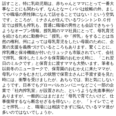
話すこと。特に乳幼児期は、赤ちゃんとママにとって一番大
事なことにも関わらず、なんとなーくパパは蚊帳の外。まし
てや職場の男性陣になんて話せることではない！という空気
です。ところが、ミナさんが住んでいるワシントンＤ.Ｃ付
近では授乳も搾乳も、普通に職場の男性とも会話できちゃう
ようなオープン情報。授乳期のママ社員にとって、母乳育児
を続けるために勤務中に「授乳」や「搾乳」をすることは当
然の権利。州によっては母乳育児をしたい母親のために、企
業の支援を義務づけているところもあります。驚くことに、
搾乳機と保冷機能が付いたリュックも市販されていて、会社
で搾乳、保冷したミルクを保育園のおむかえ時に、「これ翌
日のミルクです」と保育士に渡すママも大勢います。筆者も
以前冬のニューヨークで、保育園のおむかえに来たママが、
母乳パックをむきだしの状態で保育士さんに手渡す姿を見た
時には、衝撃を受けましたが、あちらでは、割と気にしない
ようです。日本でもグローバルカンパニーなどごく一部の企
業で「社内搾乳室」が設置された、というような先進事例が
ありますが、一般的にはまだまだ「母乳で育てたいけど、仕
事復帰するなら断念せざるを得ない」とか、「トイレでこそ
こそ搾乳…」と、職場には相談できずに悩んでいるママ達が
多いのではないでしょうか。