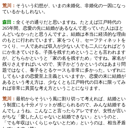
荒川：
そういう幻想が、いまの未婚化、非婚化の一因になっ
ているかもしれない。
森田：
全くその通りだと思いますね。たとえば江戸時代の
265年間、恋愛の先に結婚があるなんて思っていた人はほと
んどいなかったと思うんですよ。結婚は本当に経済的な理由
のもとに行われています。家をつくり、セーフティネットを
つくり、一人であれば収入が少ない人でも二人になればどう
にか生きていける。子孫を残すためということも言われます
が、どちらかというと「家の名を残すため」ですね。家名が
残りさえすればいいので、実子かどうかというのはあまり問
題ではなく、養子をとるケースも非常に多かった。いずれに
してもいまの恋愛至上主義といいますか、恋愛の末に結婚が
あるという考え方は、少なくとも江戸時代の日本に限ってみ
れば非常に異質な考え方ということになります。
荒川：
最初からそういう風に割り切って考えれば、結婚とい
う制度にも十分メリットが感じられるので、みんな結婚する
んでしょうね。こんなこと言ったらアレですが、女性が言い
がちな「愛した人じゃないと結婚できない」というのと、
「でも年収はいくらじゃないとだめ」というのは、相当矛盾