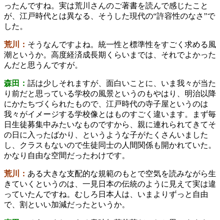
ったんですね。実は荒川さんのご著書を読んで感じたこと
が、江戸時代とは異なる、そうした現代の“許容性のなさ”で
した。
荒川：
そうなんですよね。統一性と標準性をすごく求める風
潮というか。高度経済成長期くらいまでは、それでよかった
んだと思うんですが。
森田：
話は少しそれますが、面白いことに、いま我々が当た
り前だと思っている学校の風景というのもやはり、明治以降
にかたちづくられたもので、江戸時代の寺子屋というのは
我々がイメージする学校像とはものすごく違います。まず毎
日生徒募集中みたいなものですから、親に連れられてきてそ
の日に入ったばかり、というような子がたくさんいました
し、クラスもないので生徒同士の人間関係も開かれていた。
かなり自由な空間だったわけです。
荒川：
ある大きな支配的な規範のもとで空気を読みながら生
きていくというのは、一見日本の伝統のように見えて実は違
っていたんですね。むしろ日本人は、いまよりずっと自由
で、割といい加減だったというか。