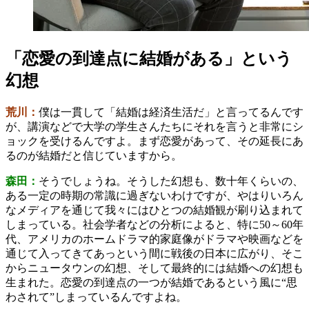
「恋愛の到達点に結婚がある」という
幻想
荒川：
僕は一貫して「結婚は経済生活だ」と言ってるんです
が、講演などで大学の学生さんたちにそれを言うと非常にシ
ョックを受けるんですよ。まず恋愛があって、その延長にあ
るのが結婚だと信じていますから。
森田：
そうでしょうね。そうした幻想も、数十年くらいの、
ある一定の時期の常識に過ぎないわけですが、やはりいろん
なメディアを通じて我々にはひとつの結婚観が刷り込まれて
しまっている。社会学者などの分析によると、特に50～60年
代、アメリカのホームドラマ的家庭像がドラマや映画などを
通じて入ってきてあっという間に戦後の日本に広がり、そこ
からニュータウンの幻想、そして最終的には結婚への幻想も
生まれた。恋愛の到達点の一つが結婚であるという風に“思
わされて”しまっているんですよね。