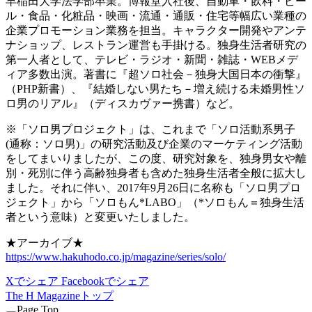
早稲田大学法学部卒業。博報堂入社後、自動車・飲料・ビー
ル・食品・化粧品・映画・流通・通販・住宅等幅広い業種の
企業プロモーション業務を担当。キャラクター開発やアンテ
ナショップ、レストラン運営も手掛ける。独身生活者研究の
第一人者として、テレビ・ラジオ・新聞・雑誌・WEBメデ
ィア多数出演。著書に『超ソロ社会－独身大国日本の衝撃』
（PHP新書）、『結婚しない男たち－増え続ける未婚男性ソ
ロ男のリアル』（ディスカヴァー携書）など。
※「ソロ男プロジェクト」は、これまで「ソロ活動系男子
(通称：ソロ男)」の研究活動及び企業のマーケティング活動
をしてまいりましたが、この度、研究対象を、独身男女や離
別・死別に伴う高齢独身者も含めた独身生活者全般に拡大し
ました。それに伴い、2017年9月26日に名称も「ソロ男プロ
ジェクト」から「ソロもん*LABO」（*ソロもん＝独身生活
者という意味）と変更いたしました。
★アーカイブ★
https://www.hakuhodo.co.jp/magazine/series/solo/
Xでシェア
Facebookでシェア
The H Magazineトップ
Page Top