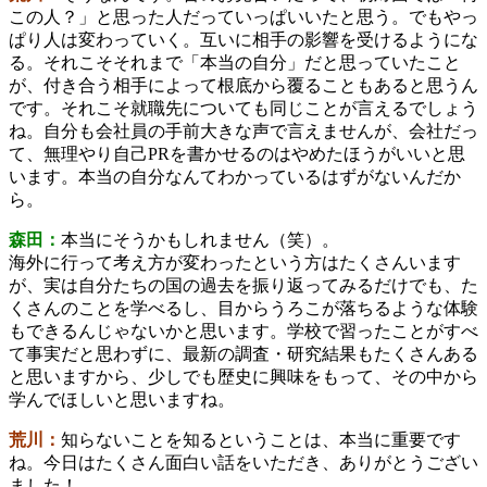
この人？」と思った人だっていっぱいいたと思う。でもやっ
ぱり人は変わっていく。互いに相手の影響を受けるようにな
る。それこそそれまで「本当の自分」だと思っていたこと
が、付き合う相手によって根底から覆ることもあると思うん
です。それこそ就職先についても同じことが言えるでしょう
ね。自分も会社員の手前大きな声で言えませんが、会社だっ
て、無理やり自己PRを書かせるのはやめたほうがいいと思
います。本当の自分なんてわかっているはずがないんだか
ら。
森田：
本当にそうかもしれません（笑）。
海外に行って考え方が変わったという方はたくさんいます
が、実は自分たちの国の過去を振り返ってみるだけでも、た
くさんのことを学べるし、目からうろこが落ちるような体験
もできるんじゃないかと思います。学校で習ったことがすべ
て事実だと思わずに、最新の調査・研究結果もたくさんある
と思いますから、少しでも歴史に興味をもって、その中から
学んでほしいと思いますね。
荒川：
知らないことを知るということは、本当に重要です
ね。今日はたくさん面白い話をいただき、ありがとうござい
ました！