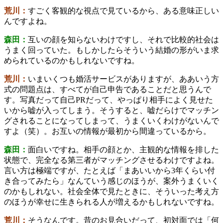
荒川：
すごく客観的な視点で見ているから、ある意味正しい
んですよね。
森田：
互いの顔を知らないわけですし、それで比較的社会は
うまく回っていた。もしかしたらそういう結婚の形がいま求
められているのかもしれないですね。
荒川：
いまいくつも婚活サービスがありますが、ああいう方
式の問題点は、すべてが自己申告であることだと思うんで
す。写真だって自己PRだって、やっぱり相手によく見せた
いから嘘が入ってしまう。そうすると、嘘だらけでマッチン
グされることになってしまって、うまくいくわけがないんで
すよ（笑）。お互いの情報が最初から間違っているから。
森田：
面白いですね。相手の顔とか、主観的な情報を排した
状態で、完全なる第三者がマッチングさせるわけですよね。
言い方は極端ですが、たとえば「まあいいから3年くらい付
き合ってみたら」なんていう感じのほうが、案外うまくいく
のかもしれない。社会全体で見たときに、そういった考え方
のほうが幸せに生きられる人が増えるかもしれないですね。
荒川：
そうなんです。昔のお見合いだって、初対面では「何