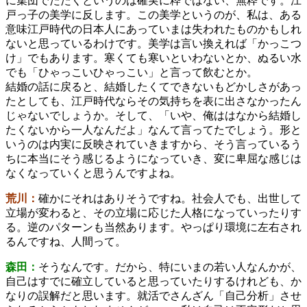
に集団でたたくというのは確実に粋ではない、無粋です。江
戸っ子の美学に反します。この美学というのが、私は、ある
意味江戸時代の日本人にあっていまは失われたものかもしれ
ないと思っているわけです。美学は言い換えれば「かっこつ
け」でもあります。寒くても寒いといわないとか、ぬるい水
でも「ひゃっこいひゃっこい」と言って飲むとか。
結婚の話に戻ると、結婚したくてできないもどかしさがあっ
たとしても、江戸時代ならその気持ちを表に出さなかったん
じゃないでしょうか。そして、「いや、俺ははなから結婚し
たくないから一人なんだよ」なんて言ってたでしょう。形と
いうのは内実に反映されていきますから、そう言っているう
ちに本当にそう感じるようになっていき、変に卑屈な感じは
なくなっていくと思うんですよね。
荒川：
確かにそれはありそうですね。社会人でも、出世して
立場が変わると、その立場に応じた人格になっていったりす
る。逆のパターンも当然あります。やっぱり環境に左右され
るんですね、人間って。
森田：
そうなんです。だから、特にいまの若い人なんかが、
自己はすでに確立していると思っていたりするけれども、か
なりの誤解だと思います。就活でさんざん「自己分析」させ