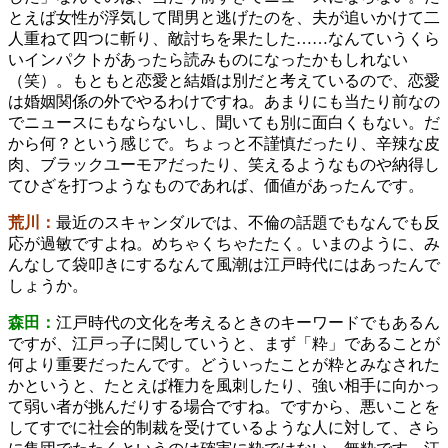
とえば女性が浮気して間男と逃げたのを、夫が追いかけて二
人重ねて四つに斬り、敵討ちを果たした……なんていうくら
いインパクトがあったら読みものになったかもしれない
（笑）。もともと恋愛と結婚は別だと考えているので、恋愛
は婚姻関係の外でやるわけですね。あまりにも当たり前なの
でニュースにもならないし、聞いても別に面白くもない。だ
から何？という感じで。ちょっと不謹慎だったり、辛辣な皮
肉、ブラックユーモアだったり、笑えるようなものや納得し
てひざを打つようなものであれば、価値があったんです。
荒川：
最近のスキャンダルでは、不倫の話題でもなんでも反
応が過敏ですよね。めちゃくちゃたたく。いまのように、み
んなして袋叩きにするなんて風潮は江戸時代にはあったんで
しょうか。
森田：
江戸時代の文化を考えるときのキーワードでもあるん
ですが、江戸っ子に関していうと、まず「粋」であることが
何より重要だったんです。どういったことが粋とみなされた
かというと、たとえば権力を風刺したり、強い相手に向かっ
て弱い者が挑んだりする場合ですね。ですから、悪いことを
してすでに社会的制裁を受けているような人に対して、さら