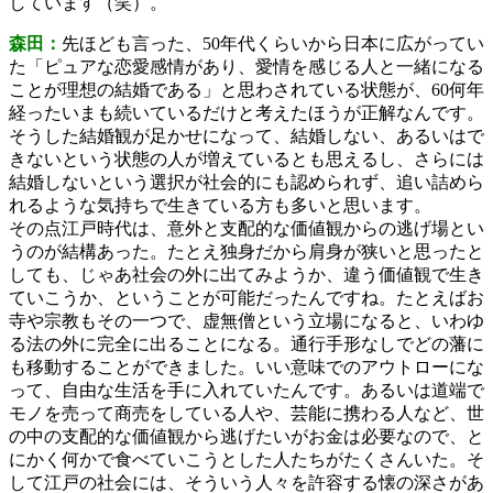
しています（笑）。
森田：
先ほども言った、50年代くらいから日本に広がってい
た「ピュアな恋愛感情があり、愛情を感じる人と一緒になる
ことが理想の結婚である」と思わされている状態が、60何年
経ったいまも続いているだけと考えたほうが正解なんです。
そうした結婚観が足かせになって、結婚しない、あるいはで
きないという状態の人が増えているとも思えるし、さらには
結婚しないという選択が社会的にも認められず、追い詰めら
れるような気持ちで生きている方も多いと思います。
その点江戸時代は、意外と支配的な価値観からの逃げ場とい
うのが結構あった。たとえ独身だから肩身が狭いと思ったと
しても、じゃあ社会の外に出てみようか、違う価値観で生き
ていこうか、ということが可能だったんですね。たとえばお
寺や宗教もその一つで、虚無僧という立場になると、いわゆ
る法の外に完全に出ることになる。通行手形なしでどの藩に
も移動することができました。いい意味でのアウトローにな
って、自由な生活を手に入れていたんです。あるいは道端で
モノを売って商売をしている人や、芸能に携わる人など、世
の中の支配的な価値観から逃げたいがお金は必要なので、と
にかく何かで食べていこうとした人たちがたくさんいた。そ
して江戸の社会には、そういう人々を許容する懐の深さがあ