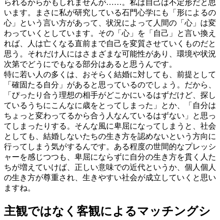
られるからかもしれませんが……。私は自己は不定形だと思
います。まさに私が研究している石門心学にも「形によるの
心」という言い方があって、状況によって人間の「心」は変
わっていくとしています。その「心」を「自己」と言い換え
れば、人は亡くなる直前まで自己を変質させていくものだと
思う。それだけ人にはさまざまな可能性があり、環境や状況
次第でどうにでもなる部分はあると思うんです。
特に若い人の多くは、おそらく結婚に対しても、前提として
「確固たる自分」があると思っているのでしょう。だから、
「ぴったり合う理想の相手がどこかにいるはずだけど、探し
ているうちにこんなに歳をとってしまった」とか、「自分は
ちょっと変わってるから合う人なんているはずない」と思っ
てしまったりする。そんな風に卑屈になってしまうと、社会
としても、結婚しないたちの生き方を認めないという方向に
行ってしまう気がするんです。ある程度の世間的なプレッシ
ャーを感じつつも、卑屈にならずに自分の生き方を貫く人た
ちが増えていけば、正しい意味での近代というか、個人個人
の生き方が尊重され、生きやすい社会が成立していくと思い
ますね。
主観ではなく客観によるマッチングシ