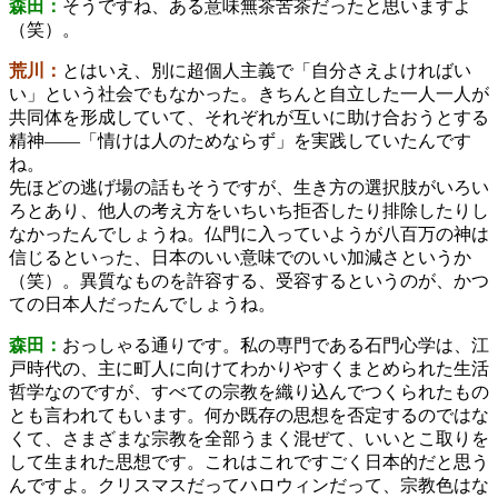
森田：
そうですね、ある意味無茶苦茶だったと思いますよ
（笑）。
荒川：
とはいえ、別に超個人主義で「自分さえよければい
い」という社会でもなかった。きちんと自立した一人一人が
共同体を形成していて、それぞれが互いに助け合おうとする
精神――「情けは人のためならず」を実践していたんです
ね。
先ほどの逃げ場の話もそうですが、生き方の選択肢がいろい
ろとあり、他人の考え方をいちいち拒否したり排除したりし
なかったんでしょうね。仏門に入っていようが八百万の神は
信じるといった、日本のいい意味でのいい加減さというか
（笑）。異質なものを許容する、受容するというのが、かつ
ての日本人だったんでしょうね。
森田：
おっしゃる通りです。私の専門である石門心学は、江
戸時代の、主に町人に向けてわかりやすくまとめられた生活
哲学なのですが、すべての宗教を織り込んでつくられたもの
とも言われてもいます。何か既存の思想を否定するのではな
くて、さまざまな宗教を全部うまく混ぜて、いいとこ取りを
して生まれた思想です。これはこれですごく日本的だと思う
んですよ。クリスマスだってハロウィンだって、宗教色はな