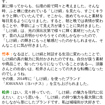
す。
家に帰ってからも、仏壇の前で悶々と考えました。そんな
時、ふと襖に使われている「しけ絹」を見たら、すごくキラ
キラと輝いていたんです。そこから、改めてちゃんと素材を
毎日見るようになりました。すると、朝と晩では表情が変わ
ることや、季節によって見え方が違うことに気付きました。
「しけ絹」は、光の演出次第で様々に輝く素材だったんで
す。昔の人は月明かりやろうそくの光しかなかったので、
「しけ絹」の輝きにもっと敏感だったのかもしれません。そ
んなことに気が付きました。
竹本：
なるほど。しけ絹と対話する生活に変わったことで、
しけ絹の真の魅力に気付かされたのですね。自分が扱う素材
や商品こそ、知ったつもりになっていることがある―。須藤
さんとの出会いは、松井さんにとっての大きな転機になった
のでしょうね。
その後、2014年に「しけ絹」を使ったブランド
「JOHANAS（ヨハナス）」を立ち上げられました。
松井：
はい。元々持っていた、「しけ絹」の魅力を現代に伝
えたい、という思いを、「しけ絹」の持つ魅力を最大限に生
かしながら形にしたブランドです。私は城端街が大好きで、