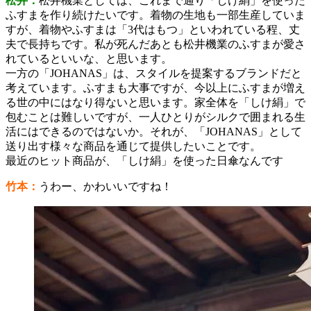
松井：
松井機業としては、これまで通り「しけ絹」を使った
ふすまを作り続けたいです。着物の生地も一部生産していま
すが、着物やふすまは「3代はもつ」といわれている程、丈
夫で長持ちです。私が死んだあとも松井機業のふすまが愛さ
れているといいな、と思います。
一方の「JOHANAS」は、スタイルを提案するブランドだと
考えています。ふすまも大事ですが、今以上にふすまが増え
る世の中にはなり得ないと思います。家全体を「しけ絹」で
包むことは難しいですが、一人ひとりがシルクで囲まれる生
活にはできるのではないか。それが、「JOHANAS」として
送り出す様々な商品を通じて提供したいことです。
最近のヒット商品が、「しけ絹」を使った日傘なんです
竹本：
うわー、かわいいですね！