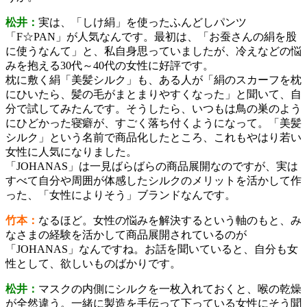
松井：
実は、「しけ絹」を使ったふんどしパンツ
「F☆PAN」が人気なんです。最初は、「お蚕さんの絹を股
に使うなんて」と、私自身思っていましたが、冷えなどの悩
みを抱える30代～40代の女性に好評です。
枕に敷く絹「美髪シルク」も、ある人が「絹のスカーフを枕
にひいたら、髪の毛がまとまりやすくなった」と聞いて、自
分で試してみたんです。そうしたら、いつもは鳥の巣のよう
にひどかった寝癖が、すごく落ち付くようになって。「美髪
シルク」という名前で商品化したところ、これもやはり若い
女性に人気になりました。
「JOHANAS」は一見ばらばらの商品展開なのですが、実は
すべて自分や周囲が体感したシルクのメリットを活かして作
った、「女性によりそう」ブランドなんです。
竹本：
なるほど。女性の悩みを解決するという軸のもと、み
なさまの経験を活かして商品展開されているのが
「JOHANAS」なんですね。お話を聞いていると、自分も女
性として、欲しいものばかりです。
松井：
マスクの内側にシルクを一枚入れておくと、喉の乾燥
が全然違う。一緒に製造を手伝って下っている女性にそう聞