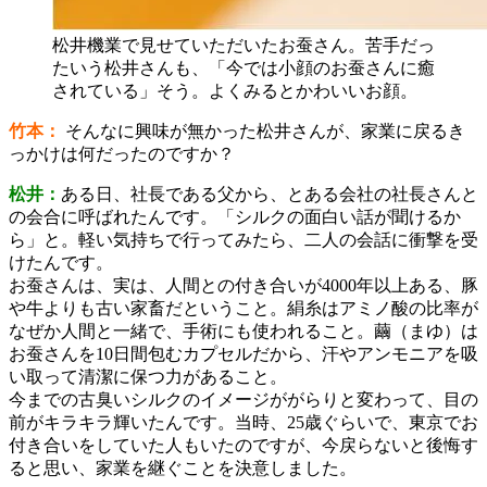
松井機業で見せていただいたお蚕さん。苦手だっ
たいう松井さんも、「今では小顔のお蚕さんに癒
されている」そう。よくみるとかわいいお顔。
竹本：
そんなに興味が無かった松井さんが、家業に戻るき
っかけは何だったのですか？
松井：
ある日、社長である父から、とある会社の社長さんと
の会合に呼ばれたんです。「シルクの面白い話が聞けるか
ら」と。軽い気持ちで行ってみたら、二人の会話に衝撃を受
けたんです。
お蚕さんは、実は、人間との付き合いが4000年以上ある、豚
や牛よりも古い家畜だということ。絹糸はアミノ酸の比率が
なぜか人間と一緒で、手術にも使われること。繭（まゆ）は
お蚕さんを10日間包むカプセルだから、汗やアンモニアを吸
い取って清潔に保つ力があること。
今までの古臭いシルクのイメージががらりと変わって、目の
前がキラキラ輝いたんです。当時、25歳ぐらいで、東京でお
付き合いをしていた人もいたのですが、今戻らないと後悔す
ると思い、家業を継ぐことを決意しました。