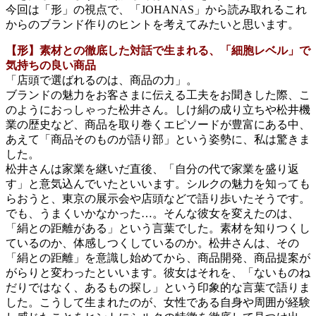
今回は「形」の視点で、「JOHANAS」から読み取れるこれ
からのブランド作りのヒントを考えてみたいと思います。
【形】素材との徹底した対話で生まれる、「細胞レベル」で
気持ちの良い商品
「店頭で選ばれるのは、商品の力」。
ブランドの魅力をお客さまに伝える工夫をお聞きした際、こ
のようにおっしゃった松井さん。しけ絹の成り立ちや松井機
業の歴史など、商品を取り巻くエピソードが豊富にある中、
あえて「商品そのものが語り部」という姿勢に、私は驚きま
した。
松井さんは家業を継いだ直後、「自分の代で家業を盛り返
す」と意気込んでいたといいます。シルクの魅力を知っても
らおうと、東京の展示会や店頭などで語り歩いたそうです。
でも、うまくいかなかった…。そんな彼女を変えたのは、
「絹との距離がある」という言葉でした。素材を知りつくし
ているのか、体感しつくしているのか。松井さんは、その
「絹との距離」を意識し始めてから、商品開発、商品提案が
がらりと変わったといいます。彼女はそれを、「ないものね
だりではなく、あるもの探し」という印象的な言葉で語りま
した。こうして生まれたのが、女性である自身や周囲が経験