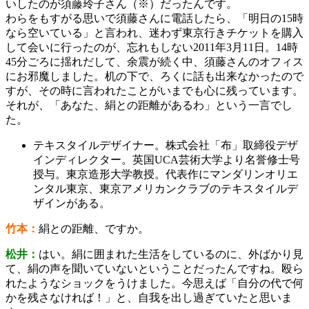
いしたのが須藤玲子さん（※）だったんです。
わらをもすがる思いで須藤さんに電話したら、「明日の15時
なら空いている」と言われ、迷わず東京行きチケットを購入
して会いに行ったのが、忘れもしない2011年3月11日。14時
45分ごろに揺れだして、余震が続く中、須藤さんのオフィス
にお邪魔しました。机の下で、ろくに話も出来なかったので
すが、その時に言われたことがいまでも心に残っています。
それが、「あなた、絹との距離があるわ」という一言でし
た。
テキスタイルデザイナー。株式会社「布」取締役デザ
インディレクター。英国UCA芸術大学より名誉修士号
授与。東京造形大学教授。代表作にマンダリンオリエ
ンタル東京、東京アメリカンクラブのテキスタイルデ
ザインがある。
竹本：
絹との距離、ですか。
松井：
はい。絹に囲まれた生活をしているのに、外ばかり見
て、絹の声を聞いていないということだったんですね。殴ら
れたようなショックをうけました。今思えば「自分の代で何
かを残さなければ！」と、自我を出し過ぎていたと思いま