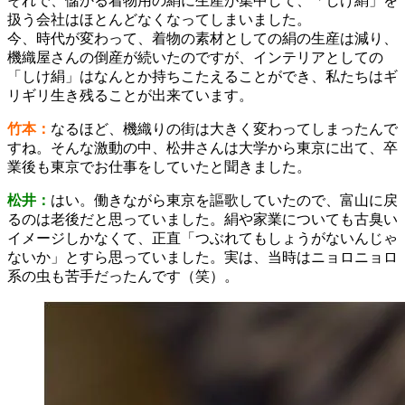
それで、儲かる着物用の絹に生産が集中して、「しけ絹」を
扱う会社はほとんどなくなってしまいました。
今、時代が変わって、着物の素材としての絹の生産は減り、
機織屋さんの倒産が続いたのですが、インテリアとしての
「しけ絹」はなんとか持ちこたえることができ、私たちはギ
リギリ生き残ることが出来ています。
竹本：
なるほど、機織りの街は大きく変わってしまったんで
すね。そんな激動の中、松井さんは大学から東京に出て、卒
業後も東京でお仕事をしていたと聞きました。
松井：
はい。働きながら東京を謳歌していたので、富山に戻
るのは老後だと思っていました。絹や家業についても古臭い
イメージしかなくて、正直「つぶれてもしょうがないんじゃ
ないか」とすら思っていました。実は、当時はニョロニョロ
系の虫も苦手だったんです（笑）。