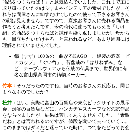
商品をつくらねば！」と意気込んでいました。これまで主に
取り扱っていたのはふすまやインテリアの素材でしたが、そ
れらは問屋さんに卸すだけでしたので使って下さるお客さん
の顔は見えません。ですので、直接お客さんに売れる商品を
作ろうと考えたんです。今の時代に使ってもらえる「しけ
絹」の商品をつくらねばと試作を繰り返しましたが、母から
も「目立ちたいだけやろ」と言われるなど、あまり周囲には
理解されていませんでした。
錫（すず）100％の「曲がるKAGO」、錫製の酒器「ビ
アカップ」「ぐい呑」、苔盆栽の「はりねずみ」な
ど、テーブルウェアから伝統の仏具まで、世界的に有
名な富山県高岡市の鋳物メーカー。
竹本：
そうだったのですね。当時のお客さんの反応も、同じ
ようなものでしたか？
松井：
はい。実際に富山の百貨店や東京ビックサイトの展示
会、渋谷の百貨店などに、ハンカチやスカーフなどの試作品
をならべましたが、結果は芳しくありませんでした。「素敵
だね」とは言われるのですが、値段を聞いて去っていく…。
このままではダメだと迷っていた時に、つてをたどってお会