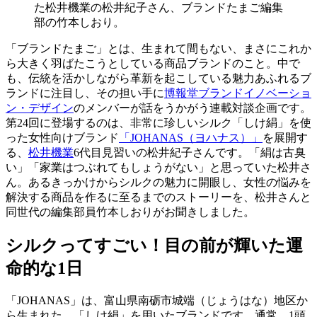
た松井機業の松井紀子さん、ブランドたまご編集
部の竹本しおり。
「ブランドたまご」とは、生まれて間もない、まさにこれか
ら大きく羽ばたこうとしている商品ブランドのこと。中で
も、伝統を活かしながら革新を起こしている魅力あふれるブ
ランドに注目し、その担い手に
博報堂ブランドイノベーショ
ン・デザイン
のメンバーが話をうかがう連載対談企画です。
第24回に登場するのは、非常に珍しいシルク「しけ絹」を使
った女性向けブランド
「JOHANAS（ヨハナス）」
を展開す
る、
松井機業
6代目見習いの松井紀子さんです。「絹は古臭
い」「家業はつぶれてもしょうがない」と思っていた松井さ
ん。あるきっかけからシルクの魅力に開眼し、女性の悩みを
解決する商品を作るに至るまでのストーリーを、松井さんと
同世代の編集部員竹本しおりがお聞きしました。
シルクってすごい！目の前が輝いた運
命的な1日
「JOHANAS」は、富山県南砺市城端（じょうはな）地区か
ら生まれた、「しけ絹」を用いたブランドです。通常、1頭