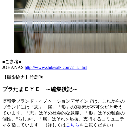
■ご参考■
JOHANAS
http://www.shikesilk.com/2_1.html
【撮影協力】竹島咲
ブラたまＥＹＥ ～編集後記～
博報堂ブランド・イノベーションデザインでは、これからの
ブランドには「志」「属」「形」の3要素が不可欠だと考え
ています。「志」はその社会的な意義、「形」はその独自の
個性、“らしさ”、「属」はそれを応援、支持するコミュニテ
ィを指しています。（詳しくは
こちら
をご覧ください）