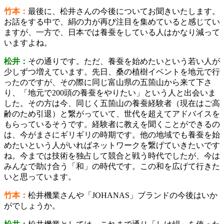
竹本：
最後に、松井さんの今後についてお聞きいたします。
お話をする中で、絹の力が再び注目を集めていると感じてい
ますが、一方で、日本では養蚕をしている人はかなり減って
いますよね。
松井：
その通りです。ただ、養蚕を始めたいという若い人が
少しずつ増えています。先日、桑の植樹イベントを地元で行
ったのですが、その際に同じ富山県の五箇山から来て下さ
り、「地元で200頭の養蚕をやりたい」という人と出会いま
した。その方は今、同じく五箇山の養蚕経験者（現在はご高
齢のため引退）と繋がっていて、世代を超えてアドバイスを
もらっているそうです。経験者に教えを聞くことができるの
は、今がまさにギリギリの時期です。他の地域でも養蚕を始
めたいという人がいればネットワークを繋げていきたいです
ね。今までは技術を独占して競合と戦う時代でしたが、今は
みんなで助け合う「和」の時代です。この和を広げて行きた
いと思っています。
竹本：
松井機業さんや「JOHANAS」ブランドの今後はいか
がでしょうか。