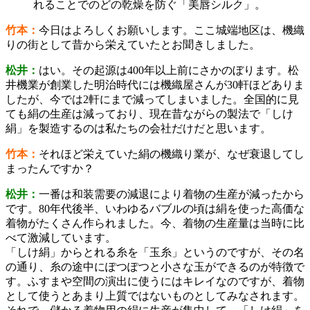
れることでのどの乾燥を防ぐ「美唇シルク」。
竹本：
今日はよろしくお願いします。ここ城端地区は、機織
りの街として昔から栄えていたとお聞きしました。
松井：
はい。その起源は400年以上前にさかのぼります。松
井機業が創業した明治時代には機織屋さんが30軒ほどありま
したが、今では2軒にまで減ってしまいました。全国的に見
ても絹の生産は減っており、現在昔ながらの製法で「しけ
絹」を製造するのは私たちの会社だけだと思います。
竹本：
それほど栄えていた絹の機織り業が、なぜ衰退してし
まったんですか？
松井：
一番は和装需要の減退により着物の生産が減ったから
です。80年代後半、いわゆるバブルの頃は絹を使った高価な
着物がたくさん作られました。今、着物の生産量は当時に比
べて激減しています。
「しけ絹」からとれる糸を「玉糸」というのですが、その名
の通り、糸の途中にぽつぽつと小さな玉ができるのが特徴で
す。ふすまや空間の演出に使うにはキレイなのですが、着物
として使うとあまり上質ではないものとしてみなされます。