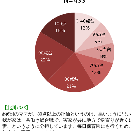
【北川パパ】
約6割のママが、80点以上の評価というのは、高いように思
我が家は、共働き総合職で、実家が共に地方で身寄りが近く
妻、というように分担しています。毎日保育園にも行くため