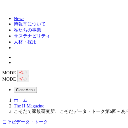
News
博報堂について
私たちの事業
サステナビリティ
人材・採用
MODE
MODE
Close
Menu
ホーム
The H Magazine
こそだて家族研究所、こそだデータ・トーク第6回～あ
こそだデータ・トーク