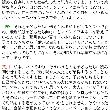
認めて併存してきた社会だったと思うんですよ。そういう柔
軟な考え方を、自分のアイデンティティにも当てはめてほし
いですね。自分の中にはたくさんの「小さな自分」がいるん
だから、ケースバイケースで楽しもうよ、と。
川野：
それを子どもたちに伝えられる絵本があると良いです
ね。最近私は子どもたち向けにもマインドフルネスを教えて
いるんですよ。荒川さんの言う「小さな自分」についても、
子どものうちから「嫌いな自分もそこにいていいんだよ」と
教えると良いと思います。嫌いな自分を、どこか脇に埋めて
おくから心のしこりになり、それが肥大すれば精神疾患にな
ってしまうので。
荒川：
絵本、いいですね。そういうものを子どもたちに読み
聞かせすることで、実は親や大人たちが納得するってことも
あると思うんですよね。もしかすると、子どもたちよりも、
自己肯定できないソロの人たちの方に刺さるかもしれないで
す。でも、それでもいいと思っていて、大人だけとか子ども
だけとか年齢や世代で分けるのではなく、ソロも子どもたち
もその親たちも一同に会して、自分を愛するワークショップ
で対話をする場があってもいいかもしれません。そういった
場に、企業を参画させるようなアクティベーションになって