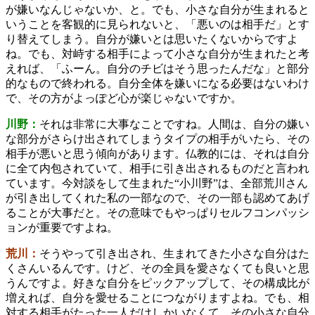
が嫌いなんじゃないか、と。でも、小さな自分が生まれると
いうことを客観的に見られないと、「悪いのは相手だ」とす
り替えてしまう。自分が嫌いとは思いたくないからですよ
ね。でも、対峙する相手によって小さな自分が生まれたと考
えれば、「ふーん。自分のチビはそう思ったんだな」と部分
的なもので終われる。自分全体を嫌いになる必要はないわけ
で、その方がよっぽど心が楽じゃないですか。
川野：
それは非常に大事なことですね。人間は、自分の嫌い
な部分がさらけ出されてしまうタイプの相手がいたら、その
相手が悪いと思う傾向があります。仏教的には、それは自分
に全て内包されていて、相手に引き出されるものだと言われ
ています。今対談をして生まれた“小川野”は、全部荒川さん
が引き出してくれた私の一部なので、その一部も認めてあげ
ることが大事だと。その意味でもやっぱりセルフコンパッシ
ョンが重要ですよね。
荒川：
そうやって引き出され、生まれてきた小さな自分はた
くさんいるんです。けど、その全員を愛さなくても良いと思
うんですよ。好きな自分をピックアップして、その構成比が
増えれば、自分を愛せることにつながりますよね。でも、相
対する相手がたった一人だけしかいなくて、その小さな自分