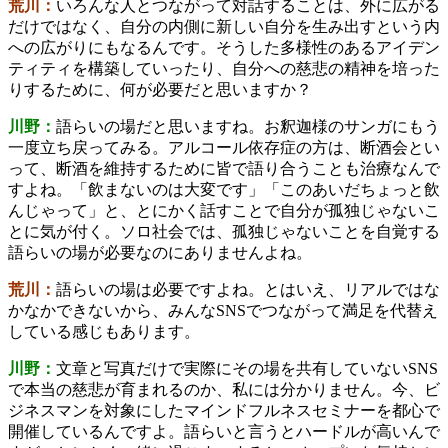
荒川：
いろんな人とつながって対話することは、外に広がる
だけではなく、自分の内側に新しい自分を生み出すという内
への広がりにもなるんです。そうした多様性のあるアイデン
ティティを構築していったり、自分への慈悲の精神を培った
りするために、何が必要だと思いますか？
川野：
語らいの場だと思いますね。お釈迦様のサンガにもう
一度立ち戻ってみる。アルコール依存症の方は、断酒会とい
って、断酒を維持するために皆で語り合うことも治療なんで
すよね。「飲まないのは大変です」「このあいだちょっと飲
んじゃって」と、とにかく話すことで自分が孤独じゃないこ
とに気が付く。ソロ社会では、孤独じゃないことを自覚する
語らいの場が必要なのにありませんよね。
荒川：
語らいの場は必要ですよね。とはいえ、リアルではな
かなかできないから、みんなSNSでつながって満足を代替え
している感じもあります。
川野：
文章と写真だけで実際にその場を共有していないSNS
で本当の慈悲が育まれるのか、私には分かりません。今、ビ
ジネスマンを対象にしたマインドフルネスセミナーを都心で
開催しているんですよ。語らいと言うとハードルが高いんで