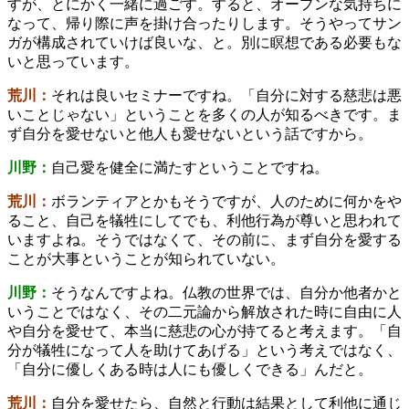
すが、とにかく一緒に過ごす。すると、オープンな気持ちに
なって、帰り際に声を掛け合ったりします。そうやってサン
ガが構成されていけば良いな、と。別に瞑想である必要もな
いと思っています。
荒川：
それは良いセミナーですね。「自分に対する慈悲は悪
いことじゃない」ということを多くの人が知るべきです。ま
ず自分を愛せないと他人も愛せないという話ですから。
川野：
自己愛を健全に満たすということですね。
荒川：
ボランティアとかもそうですが、人のために何かをや
ること、自己を犠牲にしてでも、利他行為が尊いと思われて
いますよね。そうではなくて、その前に、まず自分を愛する
ことが大事ということが知られていない。
川野：
そうなんですよね。仏教の世界では、自分か他者かと
いうことではなく、その二元論から解放された時に自由に人
や自分を愛せて、本当に慈悲の心が持てると考えます。「自
分が犠牲になって人を助けてあげる」という考えではなく、
「自分に優しくある時は人にも優しくできる」んだと。
荒川：
自分を愛せたら、自然と行動は結果として利他に通じ