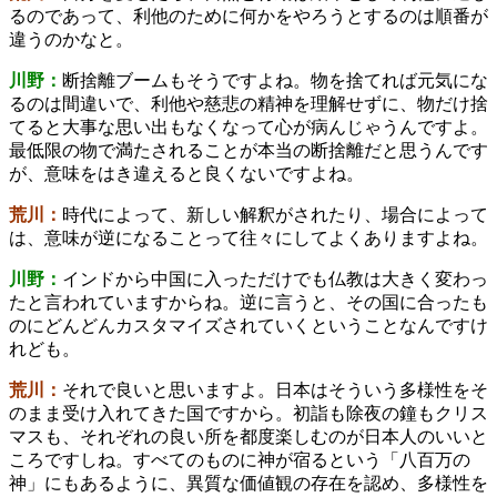
るのであって、利他のために何かをやろうとするのは順番が
違うのかなと。
川野：
断捨離ブームもそうですよね。物を捨てれば元気にな
るのは間違いで、利他や慈悲の精神を理解せずに、物だけ捨
てると大事な思い出もなくなって心が病んじゃうんですよ。
最低限の物で満たされることが本当の断捨離だと思うんです
が、意味をはき違えると良くないですよね。
荒川：
時代によって、新しい解釈がされたり、場合によって
は、意味が逆になることって往々にしてよくありますよね。
川野：
インドから中国に入っただけでも仏教は大きく変わっ
たと言われていますからね。逆に言うと、その国に合ったも
のにどんどんカスタマイズされていくということなんですけ
れども。
荒川：
それで良いと思いますよ。日本はそういう多様性をそ
のまま受け入れてきた国ですから。初詣も除夜の鐘もクリス
マスも、それぞれの良い所を都度楽しむのが日本人のいいと
ころですしね。すべてのものに神が宿るという「八百万の
神」にもあるように、異質な価値観の存在を認め、多様性を