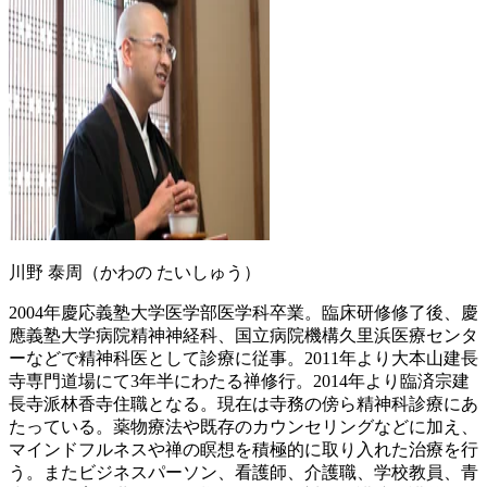
川野 泰周（かわの たいしゅう）
2004年慶応義塾大学医学部医学科卒業。臨床研修修了後、慶
應義塾大学病院精神神経科、国立病院機構久里浜医療センタ
ーなどで精神科医として診療に従事。2011年より大本山建長
寺専門道場にて3年半にわたる禅修行。2014年より臨済宗建
長寺派林香寺住職となる。現在は寺務の傍ら精神科診療にあ
たっている。薬物療法や既存のカウンセリングなどに加え、
マインドフルネスや禅の瞑想を積極的に取り入れた治療を行
う。またビジネスパーソン、看護師、介護職、学校教員、青