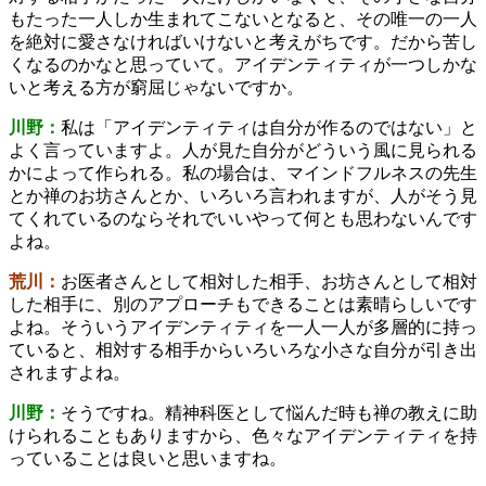
もたった一人しか生まれてこないとなると、その唯一の一人
を絶対に愛さなければいけないと考えがちです。だから苦し
くなるのかなと思っていて。アイデンティティが一つしかな
いと考える方が窮屈じゃないですか。
川野：
私は「アイデンティティは自分が作るのではない」と
よく言っていますよ。人が見た自分がどういう風に見られる
かによって作られる。私の場合は、マインドフルネスの先生
とか禅のお坊さんとか、いろいろ言われますが、人がそう見
てくれているのならそれでいいやって何とも思わないんです
よね。
荒川：
お医者さんとして相対した相手、お坊さんとして相対
した相手に、別のアプローチもできることは素晴らしいです
よね。そういうアイデンティティを一人一人が多層的に持っ
ていると、相対する相手からいろいろな小さな自分が引き出
されますよね。
川野：
そうですね。精神科医として悩んだ時も禅の教えに助
けられることもありますから、色々なアイデンティティを持
っていることは良いと思いますね。