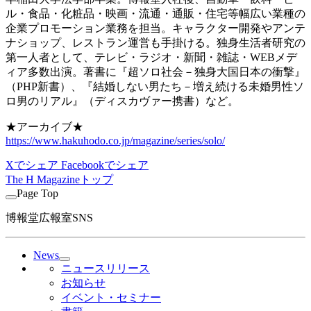
ル・食品・化粧品・映画・流通・通販・住宅等幅広い業種の
企業プロモーション業務を担当。キャラクター開発やアンテ
ナショップ、レストラン運営も手掛ける。独身生活者研究の
第一人者として、テレビ・ラジオ・新聞・雑誌・WEBメデ
ィア多数出演。著書に『超ソロ社会－独身大国日本の衝撃』
（PHP新書）、『結婚しない男たち－増え続ける未婚男性ソ
ロ男のリアル』（ディスカヴァー携書）など。
★アーカイブ★
https://www.hakuhodo.co.jp/magazine/series/solo/
Xでシェア
Facebookでシェア
The H Magazineトップ
Page Top
博報堂広報室SNS
News
ニュースリリース
お知らせ
イベント・セミナー