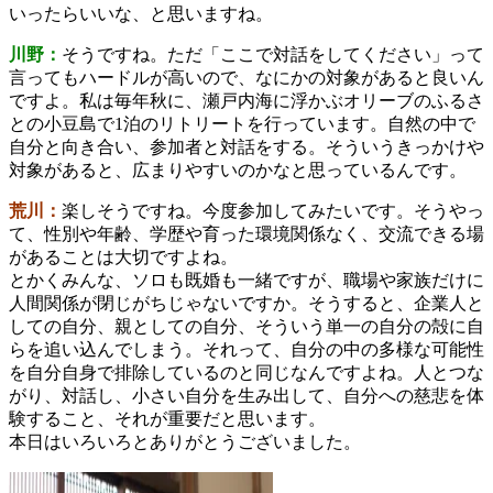
いったらいいな、と思いますね。
川野：
そうですね。ただ「ここで対話をしてください」って
言ってもハードルが高いので、なにかの対象があると良いん
ですよ。私は毎年秋に、瀬戸内海に浮かぶオリーブのふるさ
との小豆島で1泊のリトリートを行っています。自然の中で
自分と向き合い、参加者と対話をする。そういうきっかけや
対象があると、広まりやすいのかなと思っているんです。
荒川：
楽しそうですね。今度参加してみたいです。そうやっ
て、性別や年齢、学歴や育った環境関係なく、交流できる場
があることは大切ですよね。
とかくみんな、ソロも既婚も一緒ですが、職場や家族だけに
人間関係が閉じがちじゃないですか。そうすると、企業人と
しての自分、親としての自分、そういう単一の自分の殻に自
らを追い込んでしまう。それって、自分の中の多様な可能性
を自分自身で排除しているのと同じなんですよね。人とつな
がり、対話し、小さい自分を生み出して、自分への慈悲を体
験すること、それが重要だと思います。
本日はいろいろとありがとうございました。