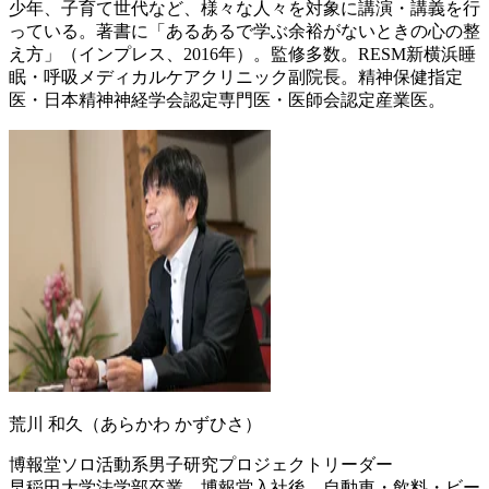
少年、子育て世代など、様々な人々を対象に講演・講義を行
っている。著書に「あるあるで学ぶ余裕がないときの心の整
え方」（インプレス、2016年）。監修多数。RESM新横浜睡
眠・呼吸メディカルケアクリニック副院長。精神保健指定
医・日本精神神経学会認定専門医・医師会認定産業医。
荒川 和久（あらかわ かずひさ）
博報堂ソロ活動系男子研究プロジェクトリーダー
早稲田大学法学部卒業。博報堂入社後、自動車・飲料・ビー