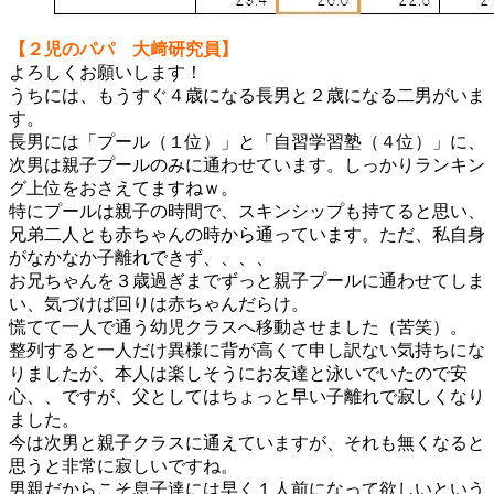
【２児のパパ 大﨑研究員】
よろしくお願いします！
うちには、もうすぐ４歳になる長男と２歳になる二男がいま
す。
長男には「プール（１位）」と「自習学習塾（４位）」に、
次男は親子プールのみに通わせています。しっかりランキン
グ上位をおさえてますねｗ。
特にプールは親子の時間で、スキンシップも持てると思い、
兄弟二人とも赤ちゃんの時から通っています。ただ、私自身
がなかなか子離れできず、、、、
お兄ちゃんを３歳過ぎまでずっと親子プールに通わせてしま
い、気づけば回りは赤ちゃんだらけ。
慌てて一人で通う幼児クラスへ移動させました（苦笑）。
整列すると一人だけ異様に背が高くて申し訳ない気持ちにな
りましたが、本人は楽しそうにお友達と泳いでいたので安
心、、ですが、父としてはちょっと早い子離れで寂しくなり
ました。
今は次男と親子クラスに通えていますが、それも無くなると
思うと非常に寂しいですね。
男親だからこそ息子達には早く１人前になって欲しいという