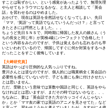
すことは恥ずかしい、という感覚があったようで、無理矢理
やらせてもトラウマになるかな、と主人と相談して「英会
話」を習わせるのはやめました。
おかげで、現在は英語を全然話せなくなってしまい、先日
「ママ、‘英語’って英語でなんていうんだっけ？」と言って
きたときには愕然としました。。。
ちょうど先日ＳＮＳで、同時期に帰国した友人の娘さん（う
ちの長女と同じ年）が英検4級にパーフェクトで合格した！
という内容をみたのですが、子供は覚えるのも忘れるのも早
いといわれているので、帰国してすぐに何か対策をするべき
だったことをすごく後悔しています。
【大﨑研究員】
英語はやっぱり圧倒的な人気っぷりですね。
豊川さんとは逆なのですが、個人的には職業柄全く英会話の
必要性を感じていないので、子ども達にも身に付けさせたい
とは思いません。
ただ、受験という意味では算数や国語と同じく、英語をやら
なければとは思いますが、まだその時ではないかなと、、、
ちなみに、妻は「英会話できた方がカッコイイんじゃない
か」とか「ママ友の家では英語のアニメを見させてた」など
と言って、習わせようかと考えていましたが、さすがに４歳