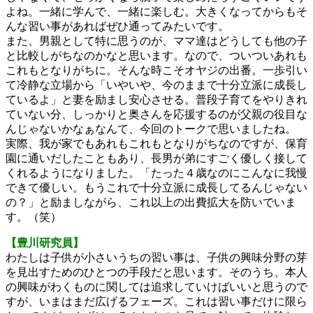
よね。一緒に学んで、一緒に楽しむ。大きくなってからもそ
んな習い事があればぜひ通ってみたいです。
また、男親として特に思うのが、ママ達はどうしても他の子
と比較しがちなのかなと思います。なので、ついついあれも
これもとなりがちに。そんな時こそオヤジの出番。一歩引い
て冷静な立場から「いやいや、今のままで十分立派に成長し
ているよ」と妻を励まし安心させる。普段子育てをやりきれ
ていない分、しっかりと奥さんを応援するのが父親の役目な
んじゃないかなぁなんて、今回のトークで思いましたね。
実際、我が家でもあれもこれもとなりがちなのですが、保育
園に通いだしたこともあり、長男が弟にすごく優しく接して
くれるようになりました。「たった４歳なのにこんなに我慢
できて優しい。もうこれで十分立派に成長してるんじゃない
の？」と励ましながら、これ以上の出費拡大を防いでいま
す。（笑）
【豊川研究員】
わたしは子供が小さいうちの習い事は、子供の興味分野の芽
を見出すためのひとつの手段だと思います。そのうち、本人
の興味がわくものに関しては追求していけばいいと思うので
すが、いまはまだ広げるフェーズ。これは習い事だけに限ら