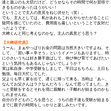
達と遊ぶのも大切だけど、どうせならその時間で何か習得で
きるものがあったほうがいい！
ということで主人の意見をねじ伏せた（笑）。
でも、主人としては、私があれもこれもやらせたがることに
疑問を感じていたのと、費用面も厳しいということで反対だ
ったようです。
大﨑くんと同じ考えなのかな。主人の真意どう思う？
【大﨑研究員】
うーん。まぁやっぱりお金の問題は当然大きいですよね。そ
して、「習い事＝辛そう」というイメージもありますし、特
に小さいうちは好き勝手遊ばして、伸び伸び育ててあげたい
という気持ちもあるんじゃないでしょうか？
実は私自身、中学受験をしまして、平日はもちろん、土日も
勉強。毎日大忙しでした。
父よりも早く家を出て、遅くに帰って来る。当時は「あ～、
なんてお父さんはラクなんだろう」なんて思ってました。き
っと受験をするとそれを境に親離れ・子離れが始まるのかも
しれませんね。
自分の子どものころを思うと、うちの息子達も受験が始まる
までに親子の時間をしっかりと楽しみたいです。