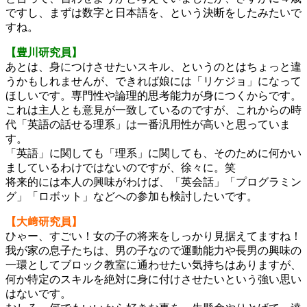
ですし、まずは数字と日本語を、という決断をしたみたいで
すね。
【豊川研究員】
あとは、身につけさせたいスキル、というのとはちょっと違
うかもしれませんが、できれば娘には「リケジョ」になって
ほしいです。専門性や論理的思考能力が身につくからです。
これは主人とも意見が一致しているのですが、これからの時
代「英語の話せる理系」は一番汎用性が高いと思っていま
す。
「英語」に関しても「理系」に関しても、そのために何かい
ましているわけではないのですが、徐々に。笑
将来的には本人の興味がわけば、「英会話」「プログラミン
グ」「ロボット」などへの参加も検討したいです。
【大﨑研究員】
ひゃー、すごい！女の子の将来をしっかり見据えてますね！
我が家の息子たちは、男の子なので運動能力や長男の興味の
一環としてブロック教室に通わせたい気持ちはありますが、
何か特定のスキルを絶対に身に付けさせたいという強い思い
はないです。