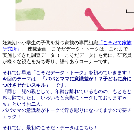
妊娠期～小学生の子供を持つ家族の専門組織
「こそだて家族
研究所」
。 連載企画：こそだデータ・トークは、これまで
実施してきた調査データ（＝こそだデータ）を元に、研究員
が様々な視点を持ち寄り、語りあうコーナーです。
それでは早速「こそだデータ・トーク」を初めていきます！
今回のテーマは
「パパとママに意識差が！？子どもに身に
つけさせたいスキル」
です。
『同じ二児の親として、年齢は離れているものの、もともと
席も隣でしたし、いろいろと実際にトークしておりますｗ
ｗ』というお二人。
パパママの意識差がトークで浮き彫りになってますので要チ
ェック！
それでは、最初のこそだ・データはこちら！