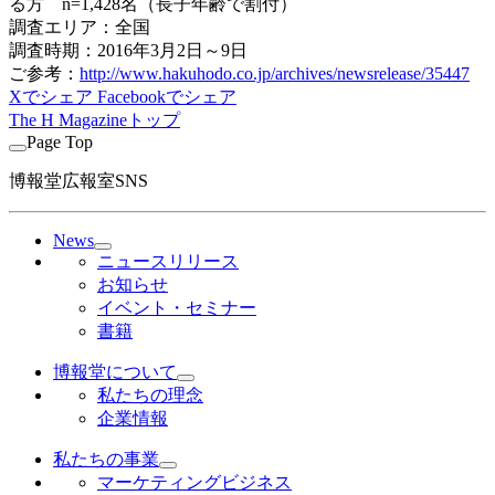
る方 n=1,428名（長子年齢で割付）
調査エリア：全国
調査時期：2016年3月2日～9日
ご参考：
http://www.hakuhodo.co.jp/archives/newsrelease/35447
Xでシェア
Facebookでシェア
The H Magazineトップ
Page Top
博報堂広報室SNS
News
ニュースリリース
お知らせ
イベント・セミナー
書籍
博報堂について
私たちの理念
企業情報
私たちの事業
マーケティングビジネス