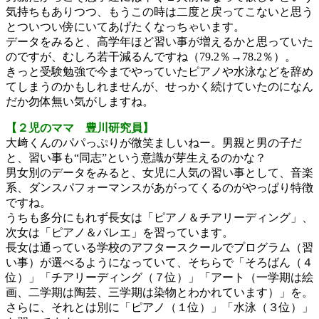
気持ちもありつつ、もうこの時は二度と戻ってこないと思う
とついつい傍にいてあげたくなっちゃいます。
データをみると、高学年ほど習い事が増えるかと思っていた
のですが、むしろ若干減るんですね（79.2％→78.2％）。
きっと受験勉強で今までやっていたピアノや水泳などを辞め
てしまうのかもしれませんが、せっかく続けていたのになん
だか勿体無い気がしますね。
【２児のママ 豊川研究員】
大﨑くんのパパっぷりが微笑ましいねー。男親と男の子だ
と、習い事も“同志”という意識が芽生えるのかな？
男女別のデータをみると、女児に人気の習い事として、音楽
系、ダンスパフォーマンスがあがってくるのがやっぱり特徴
ですね。
うちも多分にもれず長女は「ピアノ＆チアリーディング」、
次女は「ピアノ＆バレエ」を習っています。
長女は通っている学校のアフタースクールでプログラム（習
い事）が選べるようになっていて、そちらで「そろばん（４
位）」「チアリーディング（７位）」「アート（一学期は絵
画、二学期は陶芸、三学期は染物とわかれています）」を。
さらに、それとは別に「ピアノ（１位）」「水泳（３位）」