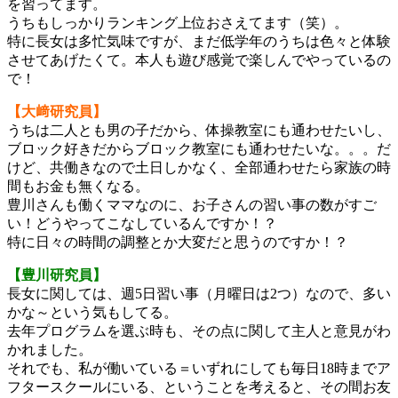
を習ってます。
うちもしっかりランキング上位おさえてます（笑）。
特に長女は多忙気味ですが、まだ低学年のうちは色々と体験
させてあげたくて。本人も遊び感覚で楽しんでやっているの
で！
【大﨑研究員】
うちは二人とも男の子だから、体操教室にも通わせたいし、
ブロック好きだからブロック教室にも通わせたいな。。。だ
けど、共働きなので土日しかなく、全部通わせたら家族の時
間もお金も無くなる。
豊川さんも働くママなのに、お子さんの習い事の数がすご
い！どうやってこなしているんですか！？
特に日々の時間の調整とか大変だと思うのですか！？
【豊川研究員】
長女に関しては、週5日習い事（月曜日は2つ）なので、多い
かな～という気もしてる。
去年プログラムを選ぶ時も、その点に関して主人と意見がわ
かれました。
それでも、私が働いている＝いずれにしても毎日18時までア
フタースクールにいる、ということを考えると、その間お友