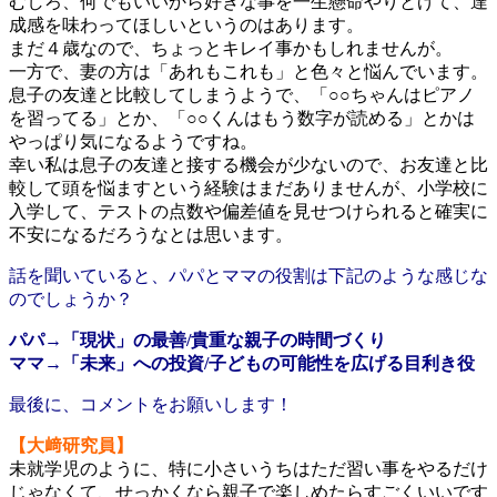
むしろ、何でもいいから好きな事を一生懸命やりとげて、達
成感を味わってほしいというのはあります。
まだ４歳なので、ちょっとキレイ事かもしれませんが。
一方で、妻の方は「あれもこれも」と色々と悩んでいます。
息子の友達と比較してしまうようで、「○○ちゃんはピアノ
を習ってる」とか、「○○くんはもう数字が読める」とかは
やっぱり気になるようですね。
幸い私は息子の友達と接する機会が少ないので、お友達と比
較して頭を悩ますという経験はまだありませんが、小学校に
入学して、テストの点数や偏差値を見せつけられると確実に
不安になるだろうなとは思います。
話を聞いていると、パパとママの役割は下記のような感じな
のでしょうか？
パパ→「現状」の最善/貴重な親子の時間づくり
ママ→「未来」への投資/子どもの可能性を広げる目利き役
最後に、コメントをお願いします！
【大﨑研究員】
未就学児のように、特に小さいうちはただ習い事をやるだけ
じゃなくて、せっかくなら親子で楽しめたらすごくいいです