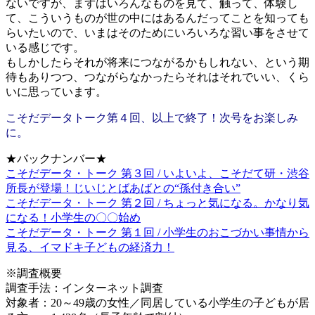
ないですが、まずはいろんなものを見て、触って、体験し
て、こういうものが世の中にはあるんだってことを知っても
らいたいので、いまはそのためにいろいろな習い事をさせて
いる感じです。
もしかしたらそれが将来につながるかもしれない、という期
待もありつつ、つながらなかったらそれはそれでいい、くら
いに思っています。
こそだデータトーク第４回、以上で終了！次号をお楽しみ
に。
★バックナンバー★
こそだデータ・トーク 第３回 / いよいよ、こそだて研・渋谷
所長が登場！じいじとばあばとの“孫付き合い”
こそだデータ・トーク 第２回 / ちょっと気になる。かなり気
になる！小学生の〇〇始め
こそだデータ・トーク 第１回 / 小学生のおこづかい事情から
見る、イマドキ子どもの経済力！
※調査概要
調査手法：インターネット調査
対象者：20～49歳の女性／同居している小学生の子どもが居