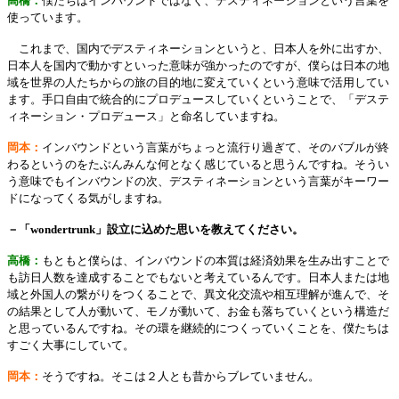
高橋：
僕たちはインバウンドではなく、デスティネーションという言葉を
使っています。
これまで、国内でデスティネーションというと、日本人を外に出すか、
日本人を国内で動かすといった意味が強かったのですが、僕らは日本の地
域を世界の人たちからの旅の目的地に変えていくという意味で活用してい
ます。手口自由で統合的にプロデュースしていくということで、「デステ
ィネーション・プロデュース」と命名していますね。
岡本：
インバウンドという言葉がちょっと流行り過ぎて、そのバブルが終
わるというのをたぶんみんな何となく感じていると思うんですね。そうい
う意味でもインバウンドの次、デスティネーションという言葉がキーワー
ドになってくる気がしますね。
－「wondertrunk」設立に込めた思いを教えてください。
高橋：
もともと僕らは、インバウンドの本質は経済効果を生み出すことで
も訪日人数を達成することでもないと考えているんです。日本人または地
域と外国人の繋がりをつくることで、異文化交流や相互理解が進んで、そ
の結果として人が動いて、モノが動いて、お金も落ちていくという構造だ
と思っているんですね。その環を継続的につくっていくことを、僕たちは
すごく大事にしていて。
岡本：
そうですね。そこは２人とも昔からブレていません。