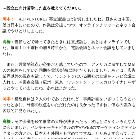
－設立に向け苦労した点を教えてください。
岡本：
「AD+VENTURE」審査通過には苦労しましたね。亘さんは中国、
僕は日本にいたので、作業は分担しつつ、オンラインチャットとネット会
議でやりとりしました。
高橋：
春節などで帰ってきたときには直接話し、あとはオンラインでし
た。毎週１回土曜日の朝８時半から、電話会議とネット会議をしていまし
たね。
また、営業的視点が必要だと感じていたので、アメリカに留学してＭＢ
Ａの勉強をしていた同期を電話会議に混ぜたりもしました。あとは、広告
業界以外の視点も欲しくて、ワシントンにいる商社の友達をテレビ会議に
入れて、４拠点会議（広州・東京・ワシントン・ノースカロライナ）をず
っとやっていましたね。あれはよかった。
岡本：
構想自体は２人の中であったけれど、事業計画をいざつくろうとい
ったときに、外部の視点をいただけたのは良かったですね。僕らの強みも
客観的に見られたし。
高橋：
その会議を経て事業の大枠が決まったら、次はとにかくいろんな人
に会いました。ベンチャーキャピタルの方やWEBのマーケティングディレ
クターの方とか、日本人も外国人も含めてですね。とりあえず会って、こ