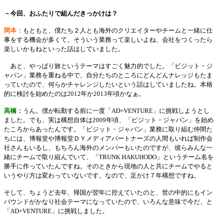
－今回、おふたりで組んだきっかけは？
岡本：
もともと、僕たち２人とも海外のクリエイターやチームと一緒に仕
事をする機会が多くて。そういう業務って楽しいよね、会社をつくったら
楽しいかもねといった話はしていました。
あと、やっぱり旅というテーマはすごく魅力的でした。「ビジット・ジ
ャパン」業務を重ねる中で、自分たちのところにどんどんナレッジもたま
っていたので、何らかチャレンジしたいという話はしていましたね。本格
的に検討を始めたのは2012年か2013年頃かなぁ。
高橋：
うん。僕が転勤する前に一度「AD+VENTURE」に挑戦しようとし
ました。でも、実は構想自体は2009年頃、「ビジット・ジャパン」を始め
たころからあったんです。「ビジット・ジャパン」業務に取り組む仲間た
ちには、博報堂や博報堂ＤＹメディアパートナーズの人間もいれば制作会
社さんもいるし、もちろん海外のメンバーもいたのですが、彼らみんな一
緒にチームで取り組んでいて、「TRUNK HAKUHODO」というチーム名を
勝手に作っていたんですね。そのときから現地の人と共にチームでやると
いうやり方は変わっていないです。なので、足かけ７年構想ですね。
そして、ちょうど去年、帰国が翌年に控えていたのと、世の中的にもイン
バウンドがかなり社会テーマになっていたので、いろんな意味で今だ、と
「AD+VENTURE」に挑戦しました。