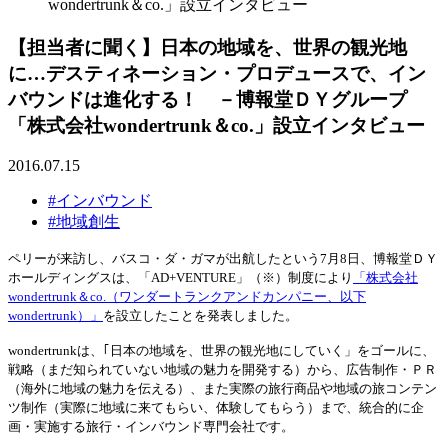
wondertrunk＆co.」設立インタビュー
【担当者に聞く】日本の地域を、世界の観光地
に…デスティネーション・プロデュースで、イン
バウンドは進化する！ －博報堂ＤＹグループ
「株式会社wondertrunk＆co.」設立インタビュー
2016.07.15
#インバウンド
#地域創生
ペリーが来訪し、バスコ・ダ・ガマが出航したという7月8日、博報堂ＤＹ
ホールディングスは、「AD+VENTURE」（※）制度により
「株式会社
wondertrunk＆co.（ワンダートランクアンドカンパニー、以下
wondertrunk）」
を設立したことを発表しました。
wondertrunkは、｢日本の地域を、世界の観光地にしていく」をゴールに、
戦略（まだ知られていない地域の魅力を開発する）から、広告制作・ＰＲ
（海外に地域の魅力を伝える）、また実際の旅行商品や地域の旅コンテン
ツ制作（実際に地域に来てもらい、体験してもらう）まで、統合的に企
画・実施する旅行・インバウンド専門会社です。