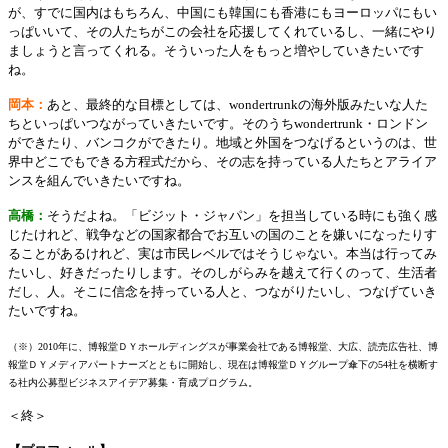
が、すでに国内はもちろん、中国にも韓国にも香港にもヨーロッパにもい
っぱいいて、その人たちがこの会社を応援してくれているし、一緒にやり
ましょうと言ってくれる。そういった人をもっと増やしていきたいです
ね。
岡本：
あと、最終的な目標としては、wondertrunkの海外版みたいな人た
ちといっぱいつながっていきたいです。そのうちwondertrunk・ロンドン
ができたり、バンコクができたり。地域と外国をつなげるというのは、世
界中どこでもできる方程式だから、その志を持っている人たちとアライア
ンスを組んでいきたいですね。
高橋：
そうだよね。「ビジット・ジャパン」を担当している時にも強く感
じたけれど、戦争などの国家都合でお互いの国のことを嫌いになったりす
ることがあるけれど、実は市民レベルではそうじゃない。本当は行ってみ
たいし、好きだったりします。そのしがらみを越えて行くのって、生活者
だし、人。そこに信念を持っている人と、つながりたいし、つなげていき
たいですね。
（※）2010年に、博報堂ＤＹホールディングスが事業会社である博報堂、大広、読売広告社、博
報堂ＤＹメディアパートナーズとともに開始し、現在は博報堂ＤＹグループ傘下の54社を横断す
る社内公募型ビジネスアイデア募集・育成プログラム。
＜終＞