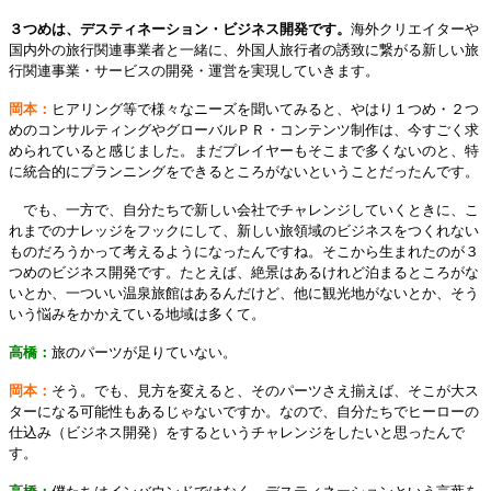
３つめは、デスティネーション・ビジネス開発です。
海外クリエイターや
国内外の旅行関連事業者と一緒に、外国人旅行者の誘致に繋がる新しい旅
行関連事業・サービスの開発・運営を実現していきます。
岡本：
ヒアリング等で様々なニーズを聞いてみると、やはり１つめ・２つ
めのコンサルティングやグローバルＰＲ・コンテンツ制作は、今すごく求
められていると感じました。まだプレイヤーもそこまで多くないのと、特
に統合的にプランニングをできるところがないということだったんです。
でも、一方で、自分たちで新しい会社でチャレンジしていくときに、こ
れまでのナレッジをフックにして、新しい旅領域のビジネスをつくれない
ものだろうかって考えるようになったんですね。そこから生まれたのが３
つめのビジネス開発です。たとえば、絶景はあるけれど泊まるところがな
いとか、一ついい温泉旅館はあるんだけど、他に観光地がないとか、そう
いう悩みをかかえている地域は多くて。
高橋：
旅のパーツが足りていない。
岡本：
そう。でも、見方を変えると、そのパーツさえ揃えば、そこが大ス
ターになる可能性もあるじゃないですか。なので、自分たちでヒーローの
仕込み（ビジネス開発）をするというチャレンジをしたいと思ったんで
す。