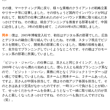
その後、マーケティング局に戻り、様々な業種のクライアントの戦略立案
やリサーチ等に従事しました。その頃ちょうど国内でインバウンドが叫ば
れ出して、観光庁の仕事に誘われたのがインバウンド業務に取り組んだき
っかけですね。その後は、統合プランニングを推進する部署を経て、中国
に赴任しました。3年の任期を経て、この2016年4月に帰国しました。
岡本：
僕は、2005年博報堂入社で、初任はデジタル系の部署でした。広告
とデジタルの融合に取り組んでいましたね。その後、スタッフ視点でビジ
ネスを開発していく、開発系の部署に長くいました。職種の垣根を越え
て、全方位でプランニングしていくようなところです。その後はプロモー
ション系の部署に所属していました。
「ビジット・ジャパン」の仕事には、亘さんと同じタイミング、たしか
2009年ぐらいから携わり始めました。僕ら２人とも統合プランニング系な
ので、「ビジット・ジャパン」業務に何となくプロジェクトリーダーっぽ
い感じで従事していましたね。亘チームと岡本チーム、２チームあったん
ですよ。亘さんが中国を担当して、僕はその他アジア各国を担当して。そ
のときはあまり交流がなかったのですが、一時コンペで負けることが続い
て、せっかくだからチームを合体しようとなって一緒に取り組んだのが亘
さんと親しくなったきっかけですね。そのコンペも負けたんですけどね
（笑）。