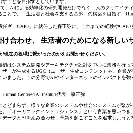
出すことを目指すとしています。
として、AIによる効率化の研究開発だけでなく、人のクリエイテ
「生活者と社会を支える基盤」の構築を目指す「Human-Cente
責任者「CAIO」に就任した森正弥に、これまでの経験やCAI
け合わせ、 生活者のためになる新しい
験が現在の役職に繋がったのかをお聞かせください。
初はシステム開発やアーキテクチャ設計を中心に業務を行って
ーザーが生成するUGC（ユーザー生成コンテンツ）や、企業が
ていました。この分野でAIやインターネットのインパクトを強
n-Centered AI Institute代表 森正弥
にとどまらず、様々な企業のシステムや社会のシステムが繋がっ
た。「オーガニックインテリジェンス」という言葉を思いつき、
データとAIを組み合わせ、革新を起こすことを追求しようと2