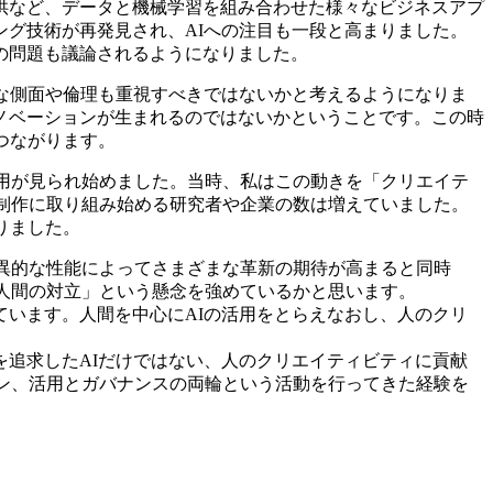
提供など、データと機械学習を組み合わせた様々なビジネスアプ
ング技術が再発見され、AIへの注目も一段と高まりました。
の問題も議論されるようになりました。
的な側面や倫理も重視すべきではないかと考えるようになりま
ノベーションが生まれるのではないかということです。この時
つながります。
適用が見られ始めました。当時、私はこの動きを「クリエイテ
の制作に取り組み始める研究者や企業の数は増えていました。
りました。
驚異的な性能によってさまざまな革新の期待が高まると同時
と人間の対立」という懸念を強めているかと思います。
います。人間を中心にAIの活用をとらえなおし、人のクリ
追求したAIだけではない、人のクリエイティビティに貢献
ョン、活用とガバナンスの両輪という活動を行ってきた経験を