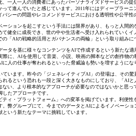
適化、一人一人の消費者にあったパーソナライズドサービスの
って進んでいたと感じています。2011年にはディープラーニ
イバシーの問題やレコメンドサービスにおける透明性や公平性
イノベーションを起こすという手法には限界があり、もっと人間
めて健全に成長でき、世の中や生活者へ受け入れられていくイ
での「AIの戦略的活用とガバナンスの両輪」という取り組みに
ら、データを基に様々なコンテンツをAIで作成するという新たな
実際に、AIを使用して音楽、小説、映画の脚本などの創作物
AIに人の仕事が奪われるといった脅威論も勢いを増すようにな
いています。昨今の「ジェネレイティブAI」の登場は、その
られるという恐れも一段と深く大きなものにしており、「AI
はない、より根本的なアプローチが必要なのではないかと思って
脚したアプローチです。
ビティ・プラットフォーム」への変革を掲げています。利便性を
す。弊グループにて、今までのデータとAIによるイノベーシ
献という新たなテーマに挑戦しています。