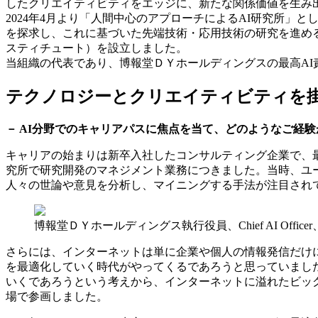
したクリエイティビティをエッジに、新たな関係価値を生み
2024年4月より「人間中心のアプローチによるAI研究所」
を探求し、これに基づいた先端技術・応用技術の研究を進めることで、
スティチュート）を設立しました。
当組織の代表であり、博報堂ＤＹホールディングスの最高AI
テクノロジーとクリエイティビティを掛
－ AI分野でのキャリアパスに焦点を当て、どのようなご経
キャリアの始まりは新卒入社したコンサルティング企業で、最
究所で研究開発のマネジメント業務につきました。当時、ユ
人々の世論や意見を分析し、マイニングする手法が注目され
博報堂ＤＹホールディングス執行役員、Chief AI Officer、Huma
さらには、インターネットは単に企業や個人の情報発信だけ
を最適化していく時代がやってくるであろうと思っていまし
いくであろうという考えから、インターネットに溢れたビッグ
場で参画しました。