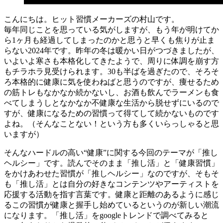
こんにちは。ヒット習慣メーカーズの村山です。
毎年同じことを思っている気がしますが、もう年が明けてか
ら1ヶ月も経過してしまったのかと思うと早くも焦りが止ま
らない2024年です。昨年の冬は暖かい日がつづきましたが、
いよいよ寒さも本格化してきたようで、周りに体調を崩す方
もチラホラ見受けられます。30も半ばを過ぎたので、そろそ
ろ本格的に健康に気を使わねばと思うのですが、痩せるため
の筋トレもなかなか続かないし、お酒も飲んでラーメンも食
べてしまうしとなかなか不健康な生活から脱せずにいるので
すが、健康になるための習慣って得てして続かないものです
よね。（そんなことない！という方も多くいらっしゃると思
いますが）
そんなハードルの高い“健康”に関する今回のテーマが「推し
ヘルシー」です。読んでそのまま「推し活」と「健康習慣」
をかけあわせた習慣が「推しヘルシー」なのですが、そもそ
も「推し活」とは自分の好きなコンテンツやアーティストを
応援する活動を指す言葉です。健康と距離のあるように感じ
るこの習慣が健康と握手し始めているというのが新しい潮流
になります。「推し活」をgoogleトレンドで調べてみると