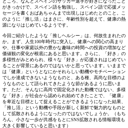
ところ、なんとスペインのサッカー選手が好きになったこと
がきっかけで、スペイン語を勉強し、スペイン語で応援メッ
セージを書くおばあちゃんまで出現しはじめたとのこと。こ
のように「推し活」はまさに、年齢性別を超えて、健康の熱
源になりはじめているようです。
今回ご紹介したような「推しヘルシー」は、何故生まれたの
か。まず、人生100年時代に突入し、健康への関心の高まり
や、仕事や家庭以外の豊かな趣味の時間への投資の増加など
価値観の変化が根底にあると思います。さらに、「好き」の
多様性がみとめられ、様々な「好き」が応援されはじめてい
ることが背景にあるのではないかと思っています。いままで
は「健康」というとなにかそれらしい動機やモチベーション
でしか達成できないようなものと、ある種、高尚な目標のよ
うなものとして語られてきたような節があるように思いま
す。ただ、そんなに高尚で固定化された動機ではない、多様
な「好き」が社会から認められ始めてきたことで、「健康」
を卑近な目標として捉えることができるようになった結果、
「推し活」という動機や手段が新しく新鮮で魅力的なものと
して拡散されるようになったのではないでしょうか。（もち
ろん、小さな一歩が共感をもとにSNS拡散される情報環境も
大きく影響していると思います）