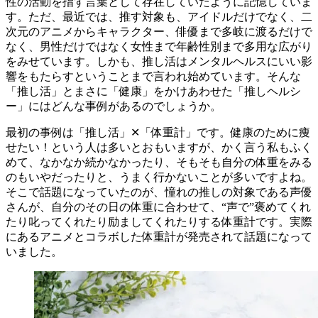
性の活動を指す言葉として存在していたように記憶していま
す。ただ、最近では、推す対象も、アイドルだけでなく、二
次元のアニメからキャラクター、俳優まで多岐に渡るだけで
なく、男性だけではなく女性まで年齢性別まで多用な広がり
をみせています。しかも、推し活はメンタルヘルスにいい影
響をもたらすということまで言われ始めています。そんな
「推し活」とまさに「健康」をかけあわせた「推しヘルシ
ー」にはどんな事例があるのでしょうか。
最初の事例は「推し活」✕「体重計」です。健康のために痩
せたい！という人は多いとおもいますが、かく言う私もふく
めて、なかなか続かなかったり、そもそも自分の体重をみる
のもいやだったりと、うまく行かないことが多いですよね。
そこで話題になっていたのが、憧れの推しの対象である声優
さんが、自分のその日の体重に合わせて、“声で”褒めてくれ
たり叱ってくれたり励ましてくれたりする体重計です。実際
にあるアニメとコラボした体重計が発売されて話題になって
いました。