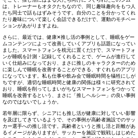
は、トレーナーもオタクたちなので、同じ趣味趣向をもつ人
たち同士で話もはずみそうです。自分のことを分かってくれ
たり趣味について楽しく会話できるだけで、運動のモチベー
ションがあがりますよね。
さらに、最近では、健康✕推し活の事例として、睡眠をゲー
ムコンテンツによって改善していくアプリも話題になってい
ました。スマートフォンを枕元に置くだけで、スマートフォ
ンが睡眠を計測・記録してくれることで、ゲームが進行して
いく仕組みになっており、まさに推しのキャラクターのため
に楽しんで睡眠を改善することができる、すぐれものアプリ
になっています。私も仕事や飲み会で睡眠時間を犠牲にしが
ちですが、適切な睡眠時間と健康の関係は様々に研究されて
おり、睡眠を削ってしまいがちなスマートフォンをつかって
睡眠を改善するという、まさに「推しヘルシー」の良い事例
なのではないでしょうか。
若年層に限らず、シニアにも推し活が健康に対していい影響
を及ぼしてきているようで、その事例が高齢者施設でのサッ
カー選手への推し活です。高齢者というと推し活と距離があ
るイメージがありますが、サッカーを施設で観戦しはじめた