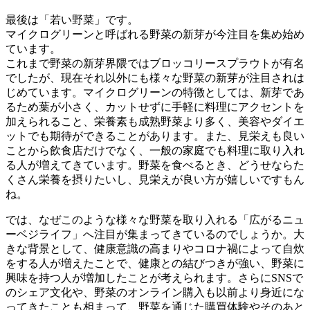
最後は「若い野菜」です。
マイクログリーンと呼ばれる野菜の新芽が今注目を集め始め
ています。
これまで野菜の新芽界隈ではブロッコリースプラウトが有名
でしたが、現在それ以外にも様々な野菜の新芽が注目されは
じめています。マイクログリーンの特徴としては、新芽であ
るため葉が小さく、カットせずに手軽に料理にアクセントを
加えられること、栄養素も成熟野菜より多く、美容やダイエ
ットでも期待ができることがあります。また、見栄えも良い
ことから飲食店だけでなく、一般の家庭でも料理に取り入れ
る人が増えてきています。野菜を食べるとき、どうせならた
くさん栄養を摂りたいし、見栄えが良い方が嬉しいですもん
ね。
では、なぜこのような様々な野菜を取り入れる「広がるニュ
ーベジライフ」へ注目が集まってきているのでしょうか。大
きな背景として、健康意識の高まりやコロナ禍によって自炊
をする人が増えたことで、健康との結びつきが強い、野菜に
興味を持つ人が増加したことが考えられます。さらにSNSで
のシェア文化や、野菜のオンライン購入も以前より身近にな
ってきたことも相まって、野菜を通じた購買体験やそのあと