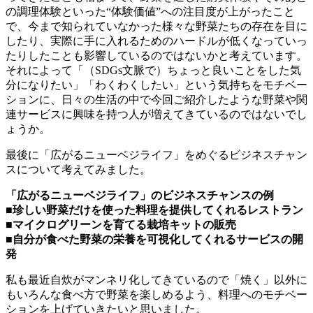
の調理体験といった“体験価値”への注目度が上がったこと
で、今まで知られていなかった様々な野菜たちの存在を目に
したり、実際に手に入れるためのハードルが低くなっていっ
たりしたことも影響しているのではないかと考えています。
それによって「（SDGs文脈で）ちょっと良いことをした気
分になりたい」「わくわくしたい」という気持ちをモチベー
ションに、日々の生活の中で今回ご紹介したような野菜や関
連サービスに興味を持つ人が増えてきているのではないでし
ょうか。
最後に「広がるニューベジライフ」をめぐるビジネスチャン
スについて考えてみました。
「広がるニューベジライフ」のビジネスチャンスの例
■珍しい野菜だけを使った料理を提供してくれるレストラン
■マイクログリーンを育てる栽培キットの販売
■自分が食べた野菜の栄養を可視化してくれるサービスの開
発
私も最近自炊がマンネリ化してきているので「焼く」以外に
もいろんな食べ方で野菜を楽しめるよう、料理へのモチベー
ションを上げていきたいと思いました。