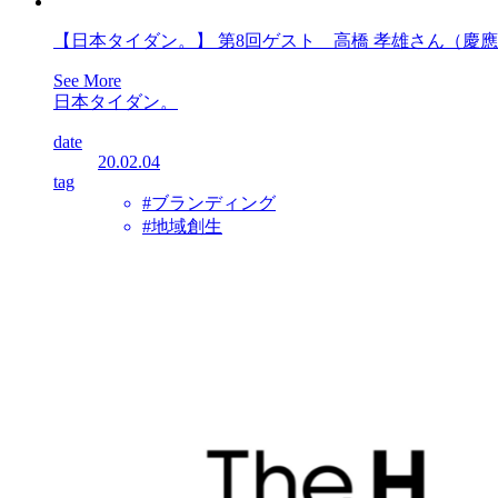
【日本タイダン。】 第8回ゲスト 高橋 孝雄さん（慶
See More
日本タイダン。
date
20.02.04
tag
#ブランディング
#地域創生