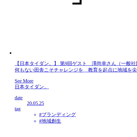
【日本タイダン。】 第9回ゲスト 澤尚幸さん（一般社団
何もない田舎こそチャレンジを 教育を起点に地域を尖
See More
日本タイダン。
date
20.05.25
tag
#ブランディング
#地域創生