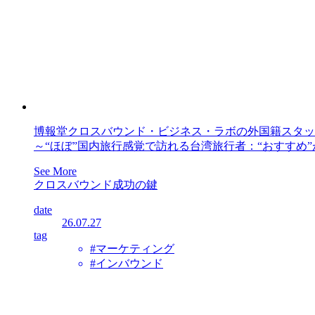
博報堂クロスバウンド・ビジネス・ラボの外国籍スタッ
～“ほぼ”国内旅行感覚で訪れる台湾旅行者：“おすすめ
See More
クロスバウンド成功の鍵
date
26.07.27
tag
#マーケティング
#インバウンド