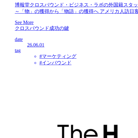
博報堂クロスバウンド・ビジネス・ラボの外国籍スタッ
～「物」の獲得から「物語」の獲得へ アメリカ人訪日
See More
クロスバウンド成功の鍵
date
26.06.01
tag
#マーケティング
#インバウンド