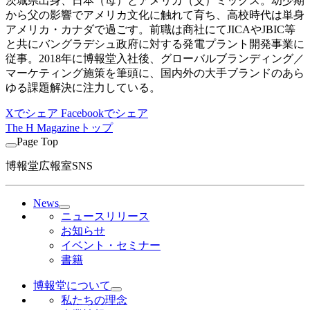
茨城県出身、日本（母）とアメリカ（父）ミックス。幼少期
から父の影響でアメリカ文化に触れて育ち、高校時代は単身
アメリカ・カナダで過ごす。前職は商社にてJICAやJBIC等
と共にバングラデシュ政府に対する発電プラント開発事業に
従事。2018年に博報堂入社後、グローバルブランディング／
マーケティング施策を筆頭に、国内外の大手ブランドのあら
ゆる課題解決に注力している。
Xでシェア
Facebookでシェア
The H Magazineトップ
Page Top
博報堂広報室SNS
News
ニュースリリース
お知らせ
イベント・セミナー
書籍
博報堂について
私たちの理念