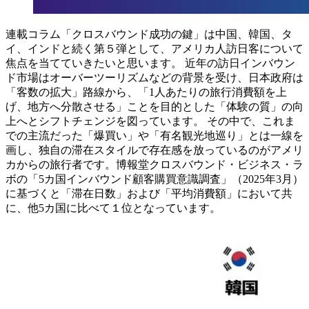
連載コラム「クロスバウンド成功の鍵」は中国、韓国、タ
イ、インドと続く第５弾として、アメリカ人訪日客について
焦点を当てていきたいと思います。 近年の訪日インバウン
ド市場はオーバーツーリズムなどの背景を受け、日本政府は
「客数の拡大」路線から、「1人あたりの旅行消費額を上
げ、地方へ分散させる」ことを目的とした「体験の質」の向
上へとシフトチェンジを図っています。 その中で、これま
での主流だった「爆買い」や「有名観光地巡り」とは一線を
画し、独自の滞在スタイルで存在感を放っているのがアメリ
カからの旅行者です。博報堂クロスバウンド・ビジネス・ラ
ボの「5カ国インバウンド顧客購買意識調査」（2025年3月）
に基づくと「滞在日数」および「平均消費額」において共
に、他5カ国に比べて１位となっています。