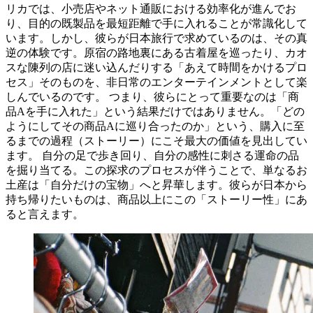
リカでは、小売店やネット通販における効率化が進んでお
り、目的の既製品を最短距離で手に入れることが常識化して
います。しかし、彼らが日本旅行で求めているのは、その真
逆の体験です。原宿の路地裏にある古着屋を巡ったり、カオ
スな陳列の店に迷い込んだりする「あえて時間をかけるプロ
セス」そのものを、非日常のエンターテインメントとして楽
しんでいるのです。 つまり、彼らにとって重要なのは「商
品Aを手に入れた」という結果だけではありません。「どの
ようにしてその商品Aに巡り合ったのか」という、購入に至
るまでの過程（ストーリー）にこそ最大の価値を見出してい
ます。 自分の足で歩き回り、自分の感性に刺さる運命の品
を掘り当てる。この探求のプロセスが伴うことで、単なるお
土産は「自分だけの宝物」へと昇華します。彼らが日本から
持ち帰りたいものは、商品以上にこの「ストーリー性」にあ
ると言えます。