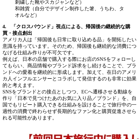
刺繍した靴やスカジャンなど）
和雑貨（自分でデザイン制作した箸、うちわ、タ
オルなど）
4. 「クロスバウンド」視点による、帰国後の継続的な購
買・接点創出
アメリカ人は「帰国後も日常に取り込める品」を開拓したい
意識を持っています。そのため、帰国後も継続的な消費につ
なげる仕組み作りが不可欠です。
例えば、日本の店舗で購入する際にお店のSNSをフォローし
てもらい、商品情報やブランド訴求をし続けることで、ブラ
ンドへの愛着を継続的に形成します。加えて、在日のアメリ
カ人インフルエンサーとコラボして発信するのも非常に効果
的と考えます。
SNSをブランドとの接点としつつ、ECへ遷移させる動線を
作り「日本で見つけたあのお気に入り品／ブランド」を、自
国でもリピート購入できる仕組みを設けることで旅行中の一
過性の消費で終わらせず長期的なファン化と購買促進させら
れる可能性があります。