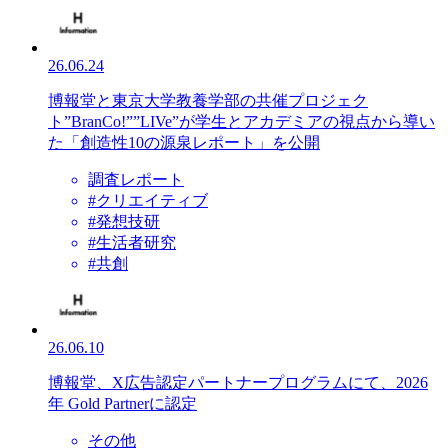
26.06.24
博報堂と東京大学教養学部の共催プロジェク
ト”BranCo!””LIVe”が学生とアカデミアの視点から導い
た「創造性10の源泉レポート」を公開
調査レポート
#クリエイティブ
#発想技研
#生活者研究
#共創
26.06.10
博報堂、X広告認定パートナープログラムにて、2026
年 Gold Partnerに認定
その他