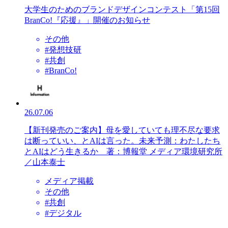
大学生のためのブランドデザインコンテスト「第15回
BranCo!『応援』」開催のお知らせ
その他
#発想技研
#共創
#BranCo!
26.07.06
【新刊発売のご案内】母を愛していても理不尽な要求
は断っていい、とAIは言った。未来予測：わたしたち
とAIはどう生きるか 著：博報堂 メディア環境研究所
／山本泰士
メディア掲載
その他
#共創
#デジタル