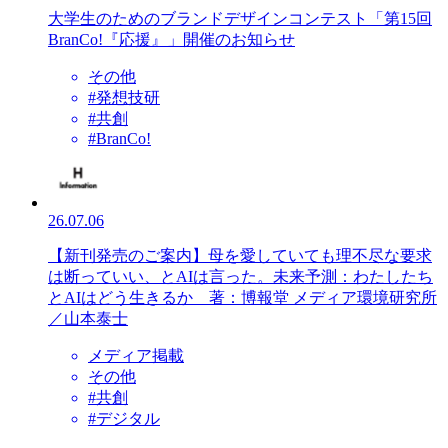
大学生のためのブランドデザインコンテスト「第15回
BranCo!『応援』」開催のお知らせ
その他
#発想技研
#共創
#BranCo!
26.07.06
【新刊発売のご案内】母を愛していても理不尽な要求
は断っていい、とAIは言った。未来予測：わたしたち
とAIはどう生きるか 著：博報堂 メディア環境研究所
／山本泰士
メディア掲載
その他
#共創
#デジタル