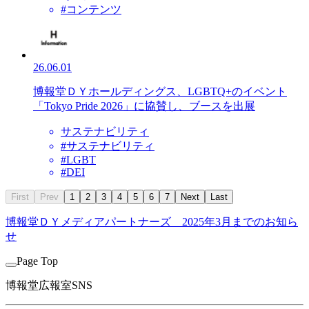
#コンテンツ
26.06.01
博報堂ＤＹホールディングス、LGBTQ+のイベント
「Tokyo Pride 2026」に協賛し、ブースを出展
サステナビリティ
#サステナビリティ
#LGBT
#DEI
First
Prev
1
2
3
4
5
6
7
Next
Last
博報堂ＤＹメディアパートナーズ
2025年3月までのお知ら
せ
Page Top
博報堂広報室SNS