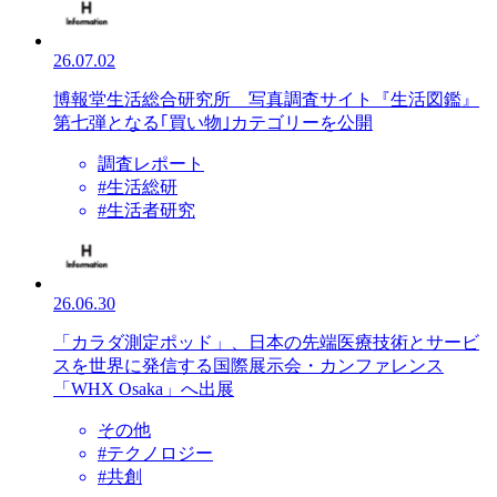
26.07.02
博報堂生活総合研究所 写真調査サイト『生活図鑑』
第七弾となる｢買い物｣カテゴリーを公開
調査レポート
#生活総研
#生活者研究
26.06.30
「カラダ測定ポッド」、日本の先端医療技術とサービ
スを世界に発信する国際展示会・カンファレンス
「WHX Osaka」へ出展
その他
#テクノロジー
#共創