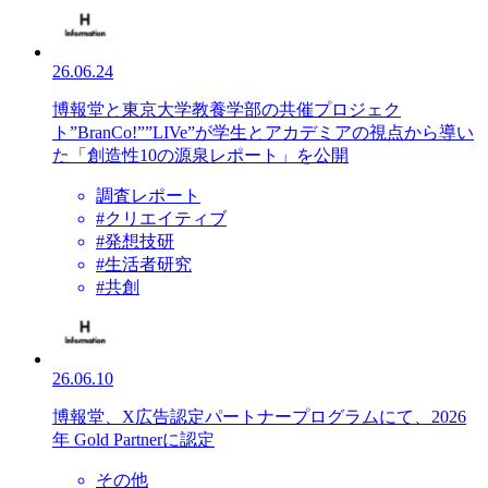
26.06.24
博報堂と東京大学教養学部の共催プロジェク
ト”BranCo!””LIVe”が学生とアカデミアの視点から導い
た「創造性10の源泉レポート」を公開
調査レポート
#クリエイティブ
#発想技研
#生活者研究
#共創
26.06.10
博報堂、X広告認定パートナープログラムにて、2026
年 Gold Partnerに認定
その他