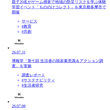
親子20名がゲーム感覚で地域の防災リスクを学ぶ体験
学習イベント「もののけコレクト」を東京都多摩市で
開催
サービス
#教育
#共創
26.07.31
博報堂「第七回 生活者の脱炭素意識＆アクション調
査」を実施
調査レポート
#サステナビリティ
#生活者研究
26.07.08