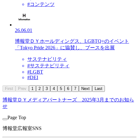
#コンテンツ
26.06.01
博報堂ＤＹホールディングス、LGBTQ+のイベント
「Tokyo Pride 2026」に協賛し、ブースを出展
サステナビリティ
#サステナビリティ
#LGBT
#DEI
First
Prev
1
2
3
4
5
6
7
Next
Last
博報堂ＤＹメディアパートナーズ
2025年3月までのお知ら
せ
Page Top
博報堂広報室SNS