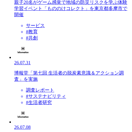
親子20名がゲーム感覚で地域の防災リスクを学ぶ体験
学習イベント「もののけコレクト」を東京都多摩市で
開催
サービス
#教育
#共創
26.07.31
博報堂「第七回 生活者の脱炭素意識＆アクション調
査」を実施
調査レポート
#サステナビリティ
#生活者研究
26.07.08