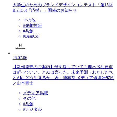
大学生のためのブランドデザインコンテスト「第15回
BranCo!『応援』」開催のお知らせ
その他
#発想技研
#共創
#BranCo!
26.07.06
【新刊発売のご案内】母を愛していても理不尽な要求
は断っていい、とAIは言った。未来予測：わたしたち
とAIはどう生きるか 著：博報堂 メディア環境研究所
／山本泰士
メディア掲載
その他
#共創
#デジタル