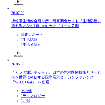
26.07.02
博報堂生活総合研究所 写真調査サイト『生活図鑑』
第七弾となる｢買い物｣カテゴリーを公開
調査レポート
#生活総研
#生活者研究
26.06.30
「カラダ測定ポッド」、日本の先端医療技術とサービ
スを世界に発信する国際展示会・カンファレンス
「WHX Osaka」へ出展
その他
#テクノロジー
#共創