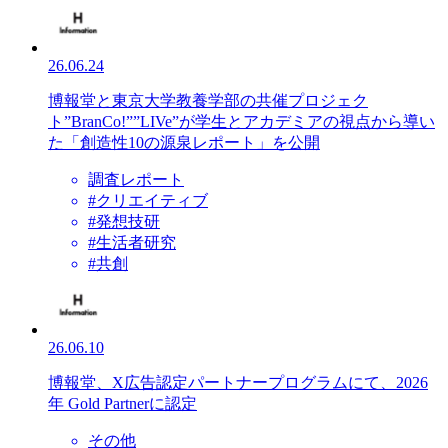
26.06.24
博報堂と東京大学教養学部の共催プロジェク
ト”BranCo!””LIVe”が学生とアカデミアの視点から導い
た「創造性10の源泉レポート」を公開
調査レポート
#クリエイティブ
#発想技研
#生活者研究
#共創
26.06.10
博報堂、X広告認定パートナープログラムにて、2026
年 Gold Partnerに認定
その他