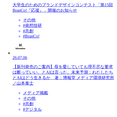
大学生のためのブランドデザインコンテスト「第15回
BranCo!『応援』」開催のお知らせ
その他
#発想技研
#共創
#BranCo!
26.07.06
【新刊発売のご案内】母を愛していても理不尽な要求
は断っていい、とAIは言った。未来予測：わたしたち
とAIはどう生きるか 著：博報堂 メディア環境研究所
／山本泰士
メディア掲載
その他
#共創
#デジタル