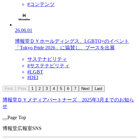
#コンテンツ
26.06.01
博報堂ＤＹホールディングス、LGBTQ+のイベント
「Tokyo Pride 2026」に協賛し、ブースを出展
サステナビリティ
#サステナビリティ
#LGBT
#DEI
First
Prev
1
2
3
4
5
6
7
Next
Last
博報堂ＤＹメディアパートナーズ
2025年3月までのお知ら
せ
Page Top
博報堂広報室SNS