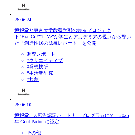
26.06.24
博報堂と東京大学教養学部の共催プロジェク
ト”BranCo!””LIVe”が学生とアカデミアの視点から導い
た「創造性10の源泉レポート」を公開
調査レポート
#クリエイティブ
#発想技研
#生活者研究
#共創
26.06.10
博報堂、X広告認定パートナープログラムにて、2026
年 Gold Partnerに認定
その他