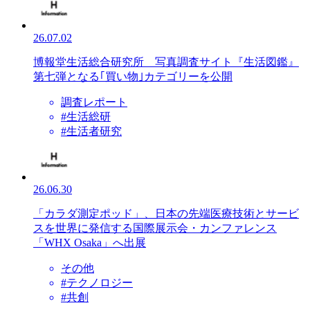
26.07.02
博報堂生活総合研究所 写真調査サイト『生活図鑑』
第七弾となる｢買い物｣カテゴリーを公開
調査レポート
#生活総研
#生活者研究
26.06.30
「カラダ測定ポッド」、日本の先端医療技術とサービ
スを世界に発信する国際展示会・カンファレンス
「WHX Osaka」へ出展
その他
#テクノロジー
#共創