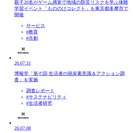
親子20名がゲーム感覚で地域の防災リスクを学ぶ体験
学習イベント「もののけコレクト」を東京都多摩市で
開催
サービス
#教育
#共創
26.07.31
博報堂「第七回 生活者の脱炭素意識＆アクション調
査」を実施
調査レポート
#サステナビリティ
#生活者研究
26.07.08