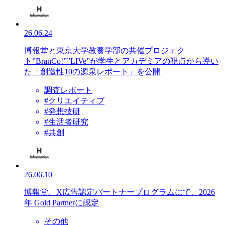
26.06.24
博報堂と東京大学教養学部の共催プロジェク
ト”BranCo!””LIVe”が学生とアカデミアの視点から導い
た「創造性10の源泉レポート」を公開
調査レポート
#クリエイティブ
#発想技研
#生活者研究
#共創
26.06.10
博報堂、X広告認定パートナープログラムにて、2026
年 Gold Partnerに認定
その他