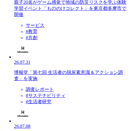
親子20名がゲーム感覚で地域の防災リスクを学ぶ体験
学習イベント「もののけコレクト」を東京都多摩市で
開催
サービス
#教育
#共創
26.07.31
博報堂「第七回 生活者の脱炭素意識＆アクション調
査」を実施
調査レポート
#サステナビリティ
#生活者研究
26.07.08