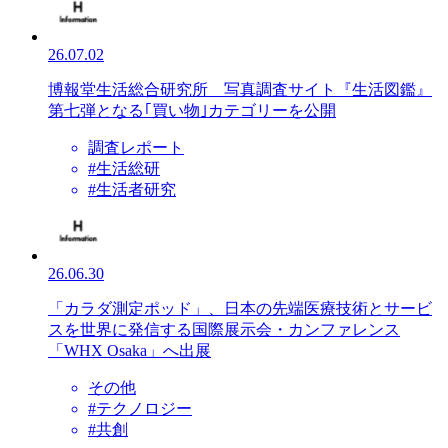
26.07.02
博報堂生活総合研究所 写真調査サイト『生活図鑑』
第七弾となる｢買い物｣カテゴリーを公開
調査レポート
#生活総研
#生活者研究
26.06.30
「カラダ測定ポッド」、日本の先端医療技術とサービ
スを世界に発信する国際展示会・カンファレンス
「WHX Osaka」へ出展
その他
#テクノロジー
#共創