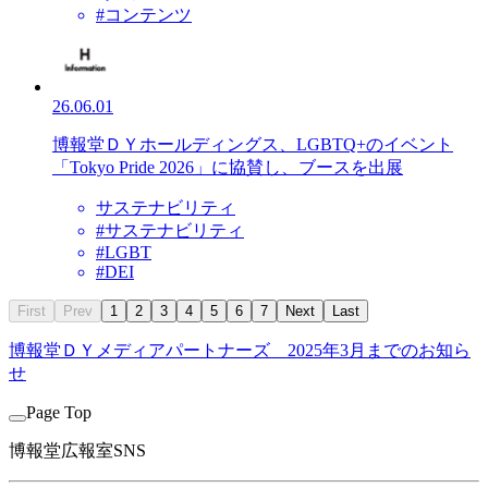
#コンテンツ
26.06.01
博報堂ＤＹホールディングス、LGBTQ+のイベント
「Tokyo Pride 2026」に協賛し、ブースを出展
サステナビリティ
#サステナビリティ
#LGBT
#DEI
First
Prev
1
2
3
4
5
6
7
Next
Last
博報堂ＤＹメディアパートナーズ
2025年3月までのお知ら
せ
Page Top
博報堂広報室SNS