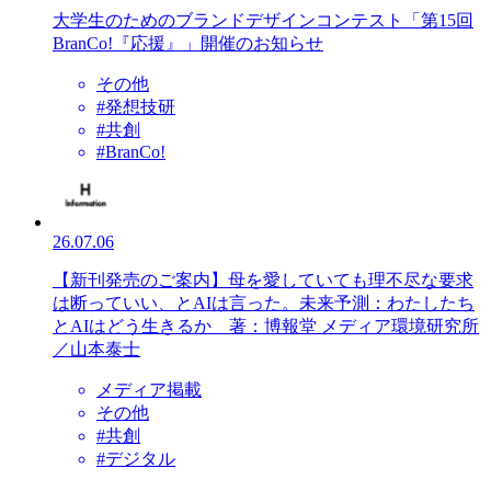
大学生のためのブランドデザインコンテスト「第15回
BranCo!『応援』」開催のお知らせ
その他
#発想技研
#共創
#BranCo!
26.07.06
【新刊発売のご案内】母を愛していても理不尽な要求
は断っていい、とAIは言った。未来予測：わたしたち
とAIはどう生きるか 著：博報堂 メディア環境研究所
／山本泰士
メディア掲載
その他
#共創
#デジタル