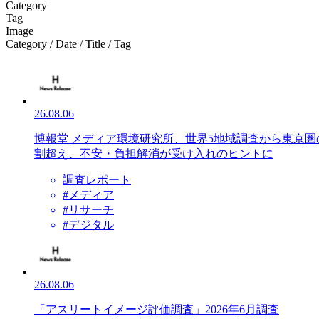
Category
Tag
Image
Category / Date / Title / Tag
26.08.06
博報堂 メディア環境研究所、世界5地域調査から東京
割超え、不安・負担解消が受け入れのヒントに
調査レポート
#メディア
#リサーチ
#デジタル
26.08.06
「アスリートイメージ評価調査」2026年6月調査