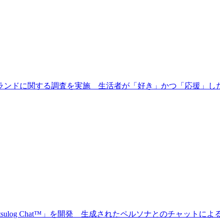
ブランドに関する調査を実施 生活者が「好き」かつ「応援」し
tsulog Chat™」を開発 生成されたペルソナとのチャットに