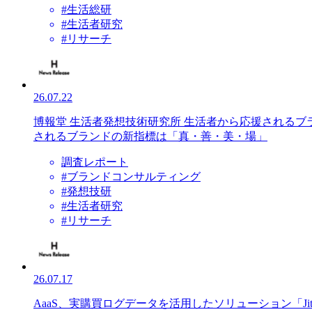
#生活総研
#生活者研究
#リサーチ
26.07.22
博報堂 生活者発想技術研究所 生活者から応援される
されるブランドの新指標は「真・善・美・場」
調査レポート
#ブランドコンサルティング
#発想技研
#生活者研究
#リサーチ
26.07.17
AaaS、実購買ログデータを活用したソリューション「Ji